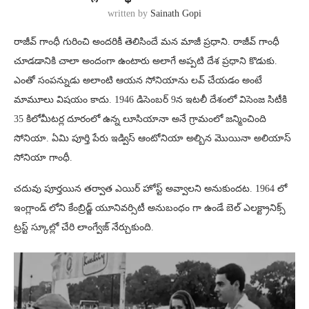
written by
Sainath Gopi
రాజీవ్ గాంధీ గురించి అందరికీ తెలిసిందే మన మాజీ ప్రధాని. రాజీవ్ గాంధీ
చూడడానికి చాలా అందంగా ఉంటారు అలాగే అప్పటి దేశ ప్రధాని కొడుకు.
ఎంతో సంపన్నుడు అలాంటి ఆయన సోనియాను లవ్ చేయడం అంటే
మామూలు విషయం కాదు. 1946 డిసెంబర్ 9న ఇటలీ దేశంలో విసెంజ సిటీకి
35 కిలోమీటర్ల దూరంలో ఉన్న లూసియానా అనే గ్రామంలో జన్మించింది
సోనియా. ఏమి పూర్తి పేరు ఇడ్విస్ ఆంటోనియా అల్బిన మొయినా అలియాస్
సోనియా గాంధీ.
చదువు పూర్తయిన తర్వాత ఎయిర్ హోస్ట్ అవ్వాలని అనుకుందట. 1964 లో
ఇంగ్లాండ్ లోని కేంబ్రిడ్జ్ యూనివర్సిటీ అనుబంధం గా ఉండే బెల్ ఎలక్ట్రానిక్స్
ట్రస్ట్ స్కూల్లో చేరి లాంగ్వేజ్ నేర్చుకుంది.