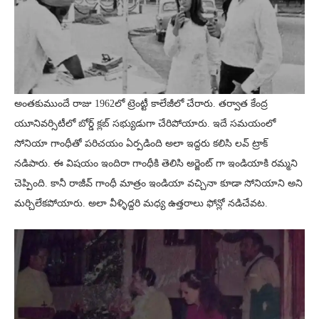
అంతకుముందే రాజు 1962లో ట్రెంట్టీ కాలేజీలో చేరారు. తర్వాత కేంద్ర
యూనివర్సిటీలో బోర్డ్ క్లబ్ సభ్యుడుగా చేరిపోయారు. ఇదే సమయంలో
సోనియా గాంధీతో పరిచయం ఏర్పడింది అలా ఇద్దరు కలిసి లవ్ ట్రాక్
నడిపారు. ఈ విషయం ఇందిరా గాంధీకి తెలిసి అర్జెంట్ గా ఇండియాకి రమ్మని
చెప్పింది. కానీ రాజీవ్ గాంధీ మాత్రం ఇండియా వచ్చినా కూడా సోనియాని అని
మర్చిలేకపోయారు. అలా వీళ్ళిద్దరి మధ్య ఉత్తరాలు ఫోన్లో నడిచేవట.