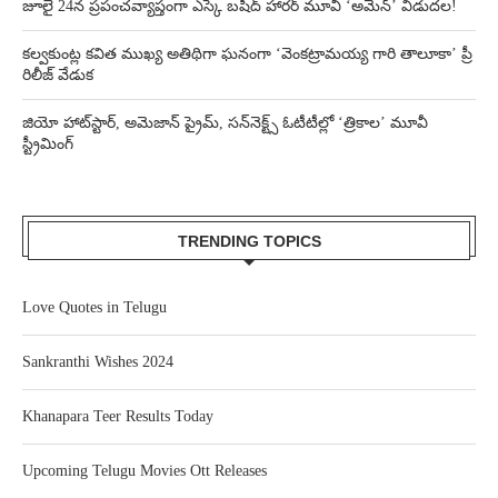
జూలై 24న ప్రపంచవ్యాప్తంగా ఎస్కే బషీద్‌ హారర్ మూవీ ‘అమెన్’ విడుదల!
కల్వకుంట్ల కవిత ముఖ్య అతిథిగా ఘనంగా ‘వెంకట్రామయ్య గారి తాలూకా’ ప్రీ
రిలీజ్ వేడుక
జియో హాట్‌స్టార్, అమెజాన్ ప్రైమ్, సన్‌నెక్ట్స్ ఓటీటీల్లో ‘త్రికాల’ మూవీ
స్ట్రీమింగ్
TRENDING TOPICS
Love Quotes in Telugu
Sankranthi Wishes 2024
Khanapara Teer Results Today
Upcoming Telugu Movies Ott Releases