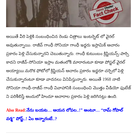
అయితే వీరి పెళ్లికి సంబంధించిన రెండు చిత్రాలు ఇంటర్నెట్ లో వైరల్
అవుతున్నాయి. రాజీవ్ గాంధీ సోనియా గాంధీ ఇద్దరు ఇస్లామిక్ ఆచారం
ప్రకారం పెళ్లి చేసుకున్నారని చెబుతున్నారు. గాంధీ కుటుంబం క్రిస్టియన్స్-పార్సి
కాదని రాజీవ్-సోనియా ఇస్లాం మతంలోకి మారారంటూ కూడా పోస్టల్ వైరల్
అయ్యాయి.మరొక ఫోటోలో క్రిస్టియన్ ఆచారం ప్రకారం ఇద్దరూ చర్చిలో పెళ్లి
చేసుకున్నారంటూ కూడా వాదనలు వినిపిస్తున్నారు. అయితే 1968 నాటి
సోనియా గాంధీ-రాజీవ్ గాంధీ వివాహానికి సంబంధించి మొత్తం వీడియో ఫుటేజ్
ని పరిశీలిస్తే అందులో హిందూ ఆచారాల ప్రకారం పెళ్లి జరిగినట్లు ఉంది.
Also Read
:
నేను బయట… ఆయన లోపల..!” అంటూ… “రామ్ గోపాల్
వర్మ” పోస్ట్..! ఏం అన్నారంటే..?