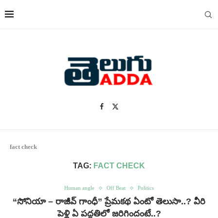
fact check
TAG:
FACT CHECK
Human angle
Off Beat
Politics
“సోనియా – రాజీవ్ గాంధీ” ప్రేమకథ ఏంటో తెలుసా..? వీరి
పెళ్లి ఏ పద్ధతిలో జరిగిందంటే..?