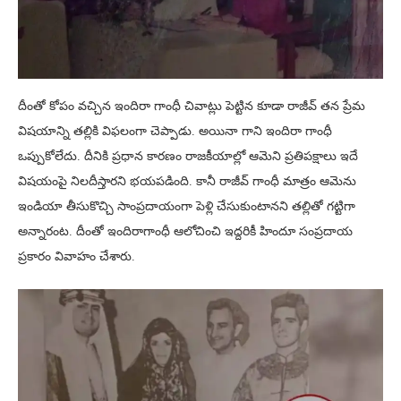
దీంతో కోపం వచ్చిన ఇందిరా గాంధీ చివాట్లు పెట్టిన కూడా రాజీవ్ తన ప్రేమ
విషయాన్ని తల్లికి విఫలంగా చెప్పాడు. అయినా గాని ఇందిరా గాంధీ
ఒప్పుకోలేదు. దీనికి ప్రధాన కారణం రాజకీయాల్లో ఆమెని ప్రతిపక్షాలు ఇదే
విషయంపై నిలదీస్తారని భయపడింది. కానీ రాజీవ్ గాంధీ మాత్రం ఆమెను
ఇండియా తీసుకొచ్చి సాంప్రదాయంగా పెళ్లి చేసుకుంటానని తల్లితో గట్టిగా
అన్నారంట. దీంతో ఇందిరాగాంధీ ఆలోచించి ఇద్దరికీ హిందూ సంప్రదాయ
ప్రకారం వివాహం చేశారు.