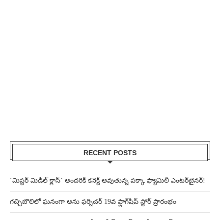
RECENT POSTS
‘మిస్టర్ మిడిల్ క్లాస్’ అందరికీ కనెక్ట్ అవుతున్న పక్కా ఫ్యామిలీ ఎంటర్‌టైనర్!
గచ్చిబౌలిలో ఘనంగా అను ఫర్నిచర్ 19వ ఫ్లాగ్‌షిప్ స్టోర్ ప్రారంభం