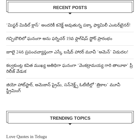
RECENT POSTS
‘మిస్టర్ మిడిల్ క్లాస్’ అందరికీ కనెక్ట్ అవుతున్న పక్కా ఫ్యామిలీ ఎంటర్‌టైనర్!
గచ్చిబౌలిలో ఘనంగా అను ఫర్నిచర్ 19వ ఫ్లాగ్‌షిప్ స్టోర్ ప్రారంభం
జూలై 24న ప్రపంచవ్యాప్తంగా ఎస్కే బషీద్‌ హారర్ మూవీ ‘అమెన్’ విడుదల!
కల్వకుంట్ల కవిత ముఖ్య అతిథిగా ఘనంగా ‘వెంకట్రామయ్య గారి తాలూకా’ ప్రీ
రిలీజ్ వేడుక
జియో హాట్‌స్టార్, అమెజాన్ ప్రైమ్, సన్‌నెక్ట్స్ ఓటీటీల్లో ‘త్రికాల’ మూవీ
స్ట్రీమింగ్
TRENDING TOPICS
Love Quotes in Telugu