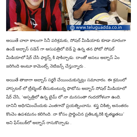
అయితే చాలా కాలంగా సినీ పరిశ్రమకు, సోషల్ మీడియాకు కూడా దూరంగా
ఉండే అబ్బాస్ సడెన్ గా ఆసుపత్రిలో బెడ్ పై ఉన్న తన ఫోటో సోషల్
మీడియాలో షేర్ చేసి ఫ్యాన్స్ కి షాకిచ్చాడు. దాంతో అసలు అబ్బాస్ ఏం
జరిగింది అంటూ కామెంట్స్ నెటిజన్స్ చేస్తున్నారు .
అయితే తాజాగా అబ్బాస్ సర్జరీ చేయించుకున్నట్లు సమాచారం. ఈ క్రమంలో
హాస్పటల్ లో ట్రీట్మెంట్ తీసుకుంటున్న ఫొటోను అబ్బాస్‌ సోషల్‌ మీడియాలో
షేర్‌ చేసి, ‘ఆస్పత్రిలో ఉన్న టైమ్ లో నా మనసంతా గందరగోళంగా ఉంది.
దానినీ అధిగమించేందుకు ఎంతగానో ప్రయత్నించాను. శస్త్ర చికిత్స అనంతరం
కొంచెం ఉపశమనం కలిగింది. నా కోసం ప్రార్థించిన ప్రతిఒక్కరికి కృతజ్ఞతలు’
అని ఫేస్‌బుక్‌లో అబ్బాస్‌ రాసుకొచ్చాడు .