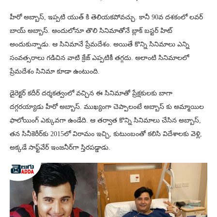
హీరో అబ్బాస్, ఇప్పటి యుత్ కి తెలియకపోవచ్చు. కానీ 90వ దశకంలో లవర్
బాయ్ అబ్బాస్. అందులోనూ తొలి సినిమాతోనే బ్లాక్ బస్టర్ హిట్
అందుకున్నాడు. ఆ సినిమానే ప్రేమదేశం. అయితే కొన్ని సినిమాలు ఎన్ని
సంవత్సరాలు గడిచిన వాటి క్రేజ్‌ ఎప్పటికీ తగ్గదు. అలాంటి సినిమాలలో
ప్రేమదేశం సినిమా కూడా ఉంటుంది.
డైరెక్టర్ కదీర్‌ దర్శకత్వంలో వచ్చిన ఈ సినిమాతో ప్రేక్షకులకు బాగా
దగ్గరయ్యాడు హీరో అబ్బాస్‌. ముఖ్యంగా చెప్పాలంటే అబ్బాస్ కు అమ్మాయిల
ఫాలోయింగ్ ఎక్కువగా ఉండేది. ఆ తర్వాత కొన్ని సినిమాలు చేసిన అబ్బాస్‌,
తన సినీకెరీర్‌కు 2015లో విరామం ఇచ్చి, కుటుంబంతో కలిసి విదేశాలకు వెళ్లి,
అక్కడే సాఫ్ట్‌వేర్‌ ఇంజనీర్‌గా స్తిరపడ్డాడు.