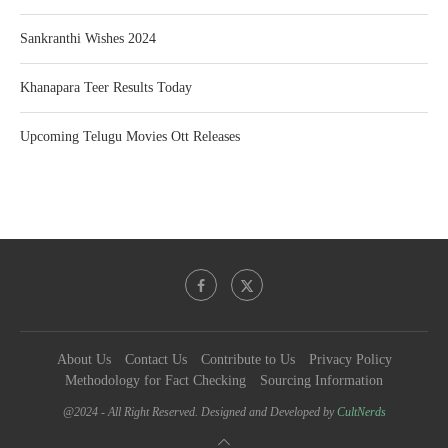
Sankranthi Wishes 2024
Khanapara Teer Results Today
Upcoming Telugu Movies Ott Releases
About Us
Contact Us
Contribute to Us
Privacy Policy
Methodology for Fact Checking
Sourcing Information
@2024 - All Right Reserved. Designed and Developed by
CultNerds