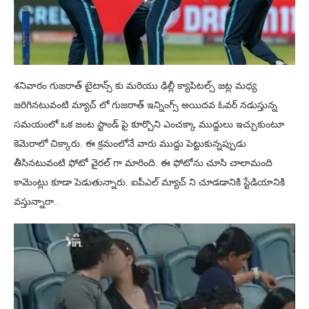
శనివారం గుజరాత్ టైటాన్స్ కు మరియు ఢిల్లీ క్యాపిటల్స్ జట్ల మధ్య
జరిగినటువంటి మ్యాచ్ లో గుజరాత్ ఇన్నింగ్స్ అయిదవ ఓవర్ నడుస్తున్న
సమయంలో ఒక జంట స్టాండ్ పై కూర్చొని ఎంచక్కా ముద్దులు ఇచ్చుకుంటూ
కెమెరాలో చిక్కారు. ఈ క్రమంలోనే వారు ముద్దు పెట్టుకున్నప్పుడు
తీసినటువంటి ఫోటో వైరల్ గా మారింది. ఈ ఫోటోను చూసి చాలామంది
కామెంట్లు కూడా పెడుతున్నారు. ఐపీఎల్ మ్యాచ్ ని చూడడానికి స్టేడియానికి
వస్తున్నారా..