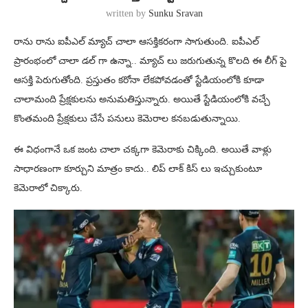
written by
Sunku Sravan
రాను రాను ఐపీఎల్ మ్యాచ్ చాలా ఆసక్తికరంగా సాగుతుంది. ఐపీఎల్
ప్రారంభంలో చాలా డల్ గా ఉన్నా.. మ్యాచ్ లు జరుగుతున్న కొలది ఈ లీగ్ పై
ఆసక్తి పెరుగుతోంది. ప్రస్తుతం కరోనా లేకపోవడంతో స్టేడియంలోకి కూడా
చాలామంది ప్రేక్షకులను అనుమతిస్తున్నారు. అయితే స్టేడియంలోకి వచ్చే
కొంతమంది ప్రేక్షకులు చేసే పనులు కెమెరాల కనబడుతున్నాయి.
ఈ విధంగానే ఒక జంట చాలా చక్కగా కెమెరాకు చిక్కింది. అయితే వాళ్లు
సాధారణంగా కూర్చుని మాత్రం కాదు.. లిప్ లాక్ కిస్ లు ఇచ్చుకుంటూ
కెమెరాలో చిక్కారు.