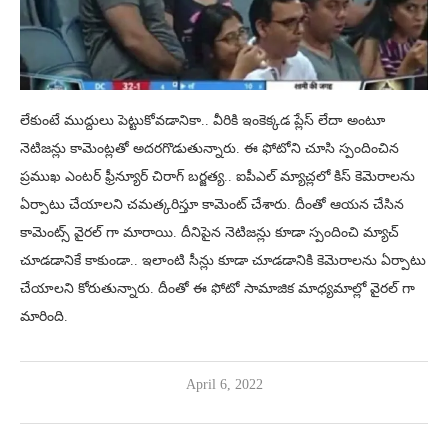
లేకుంటే ముద్దులు పెట్టుకోవడానికా.. వీరికి ఇంకెక్కడ ప్లేస్ లేదా అంటూ
నెటిజన్లు కామెంట్లతో అదరగొడుతున్నారు. ఈ ఫోటోని చూసి స్పందించిన
ప్రముఖ ఎంటర్ ఫ్రీన్యూర్ చిరాగ్ బర్జత్య.. ఐపీఎల్ మ్యాచ్లలో కిస్ కెమెరాలను
ఏర్పాటు చేయాలని చమత్కరిస్తూ కామెంట్ చేశారు. దీంతో ఆయన చేసిన
కామెంట్స్ వైరల్ గా మారాయి. దీనిపైన నెటిజన్లు కూడా స్పందించి మ్యాచ్
చూడడానికే కాకుండా.. ఇలాంటి సీన్లు కూడా చూడడానికి కెమెరాలను ఏర్పాటు
చేయాలని కోరుతున్నారు. దీంతో ఈ ఫోటో సామాజిక మాధ్యమాల్లో వైరల్ గా
మారింది.
April 6, 2022