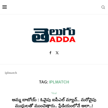
iplmatch
TAG:
IPLMATCH
Viral
అమ్మ బాబోయ్ : ఓవైపు ఐపీఎల్ మ్యాచ్.. మరోవైపు
ముద్దులతో ముంచెత్తారు.. స్టేడియంలోనే అలా..!