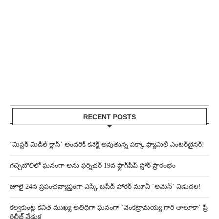
RECENT POSTS
‘మిస్టర్ మిడిల్ క్లాస్’ అందరికీ కనెక్ట్ అవుతున్న పక్కా ఫ్యామిలీ ఎంటర్‌టైనర్!
గచ్చిబౌలిలో ఘనంగా అను ఫర్నిచర్ 19వ ఫ్లాగ్‌షిప్ స్టోర్ ప్రారంభం
జూలై 24న ప్రపంచవ్యాప్తంగా ఎస్కే బషీద్‌ హారర్ మూవీ ‘అమెన్’ విడుదల!
కల్వకుంట్ల కవిత ముఖ్య అతిథిగా ఘనంగా ‘వెంకట్రామయ్య గారి తాలూకా’ ప్రీ
రిలీజ్ వేడుక