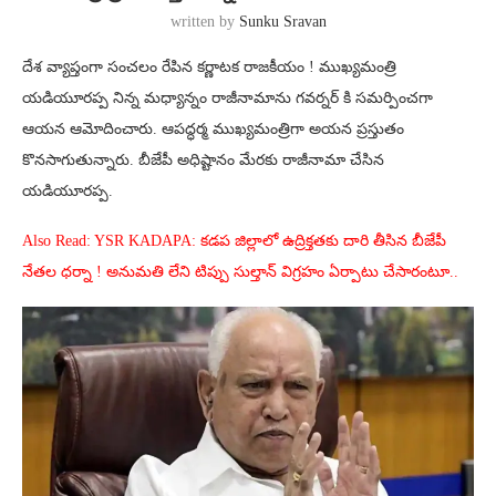
written by
Sunku Sravan
దేశ వ్యాప్తంగా సంచలం రేపిన కర్ణాటక రాజకీయం ! ముఖ్యమంత్రి
యడియూరప్ప నిన్న మధ్యాన్నం రాజీనామాను గవర్నర్ కి సమర్పించగా
ఆయన ఆమోదించారు. ఆపద్ధర్మ ముఖ్యమంత్రిగా అయన ప్రస్తుతం
కొనసాగుతున్నారు. బీజేపీ అధిష్టానం మేరకు రాజీనామా చేసిన
యడియూరప్ప.
Also Read: YSR KADAPA: కడప జిల్లాలో ఉద్రిక్తతకు దారి తీసిన బీజేపీ
నేతల ధర్నా ! అనుమతి లేని టిప్పు సుల్తాన్ విగ్రహం ఏర్పాటు చేసారంటూ..