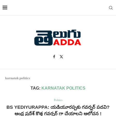
karnatak politics
TAG:
KARNATAK POLITICS
Politics
BS YEDIYURAPPA: యడియూరప్పకు గవర్నర్ పదవి?
ఆంధ్ర ప్రదేశ్ కొత్త గవర్నర్ గా చేయాలని ఆలోచన !