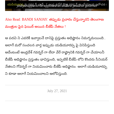
yediyurappa-to-be oppinted as andhra pradesh governer
Also Read: BANDI SANJAY: తప్పుడు ప్రచారం చేస్తున్నారని తెలంగాణ
మంత్రుల పైన ఫెయిర్ అయిన బీజేపీ నేతలు !
ఆ పదవి ని ఎవరికీ ఇవ్వాలనే దానిపై ప్రస్తుతం అధిష్టానం నిమగ్నమయింది..
అలాగే మరో సంచలన వార్త ఇప్పుడు యడియూరప్ప పై వినిపిస్తుంది
అదేంటంటే ఆంధ్రదేశ్ గవర్నర్ గా లేదా వేరే రాష్ట్రానికి గవర్నర్ గా చేయాలనీ
బీజేపీ అధిష్టానం ప్రస్తుతం భావిస్తుంది, ఇప్పటికే బీజేపీ లోని కొందరు సీనియర్
నేతలని గోవర్నర్ గా నియమించారు బీజేపీ అధిష్టానం. అలాగే యడియూరప్ప
ని కూడా అలాగే నియమించాలని ఆలోచిస్తుంది.
July 27, 2021