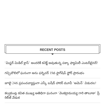
RECENT POSTS
‘మిస్టర్ మిడిల్ క్లాస్’ అందరికీ కనెక్ట్ అవుతున్న పక్కా ఫ్యామిలీ ఎంటర్‌టైనర్!
గచ్చిబౌలిలో ఘనంగా అను ఫర్నిచర్ 19వ ఫ్లాగ్‌షిప్ స్టోర్ ప్రారంభం
జూలై 24న ప్రపంచవ్యాప్తంగా ఎస్కే బషీద్‌ హారర్ మూవీ ‘అమెన్’ విడుదల!
కల్వకుంట్ల కవిత ముఖ్య అతిథిగా ఘనంగా ‘వెంకట్రామయ్య గారి తాలూకా’ ప్రీ
రిలీజ్ వేడుక