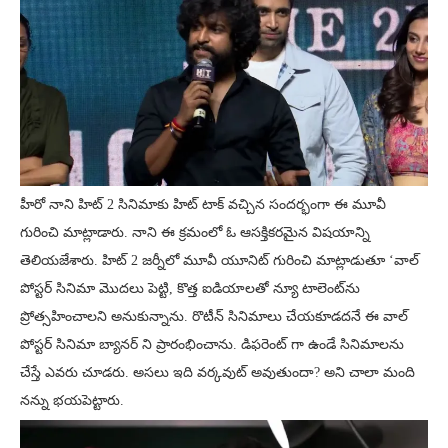
హీరో నాని హిట్ 2 సినిమాకు హిట్ టాక్ వచ్చిన సందర్భంగా ఈ మూవీ
గురించి మాట్లాడారు. నాని ఈ క్రమంలో ఓ ఆసక్తికరమైన విషయాన్ని
తెలియజేశారు. హిట్ 2 జర్నీలో మూవీ యూనిట్ గురించి మాట్లాడుతూ ‘వాల్
పోస్ట‌ర్ సినిమా మొదలు పెట్టి, కొత్త ఐడియాలతో న్యూ టాలెంట్‌ను
ప్రోత్సహించాలని అనుకున్నాను. రొటీన్ సినిమాలు చేయకూడ‌ద‌నే ఈ వాల్
పోస్ట‌ర్ సినిమా బ్యాన‌ర్ ని ప్రారంభించాను. డిఫ‌రెంట్ గా ఉండే సినిమాల‌ను
చేస్తే ఎవరు చూడ‌రు. అసలు ఇది వ‌ర్క‌వుట్ అవుతుందా? అని చాలా మంది
నన్ను భ‌య‌పెట్టారు.