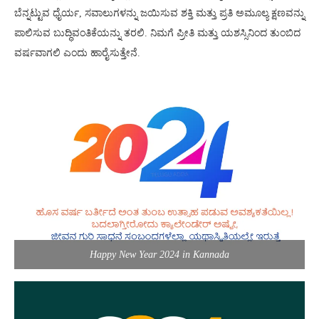
ಬೆನ್ನಟ್ಟುವ ಧೈರ್ಯ, ಸವಾಲುಗಳನ್ನು ಜಯಿಸುವ ಶಕ್ತಿ ಮತ್ತು ಪ್ರತಿ ಅಮೂಲ್ಯ ಕ್ಷಣವನ್ನು
ಪಾಲಿಸುವ ಬುದ್ಧಿವಂತಿಕೆಯನ್ನು ತರಲಿ. ನಿಮಗೆ ಪ್ರೀತಿ ಮತ್ತು ಯಶಸ್ಸಿನಿಂದ ತುಂಬಿದ
ವರ್ಷವಾಗಲಿ ಎಂದು ಹಾರೈಸುತ್ತೇನೆ.
Happy New Year 2024 in Kannada