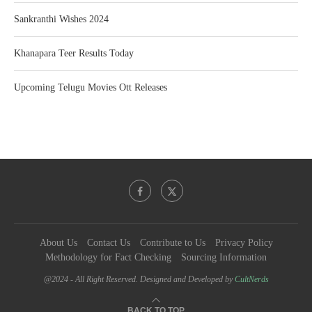
Sankranthi Wishes 2024
Khanapara Teer Results Today
Upcoming Telugu Movies Ott Releases
About Us
Contact Us
Contribute to Us
Privacy Policy
Methodology for Fact Checking
Sourcing Information
@2024 - All Right Reserved. Designed and Developed by
CultNerds
BACK TO TOP