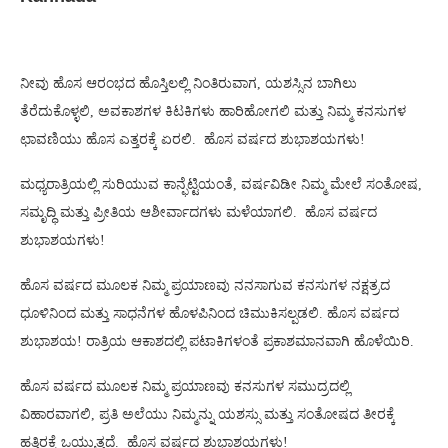
ನೀವು ಹೊಸ ಆರಂಭದ ಹೊಸ್ತಿಲಲ್ಲಿ ನಿಂತಿರುವಾಗ, ಯಶಸ್ಸಿನ ಬಾಗಿಲು
ತೆರೆದುಕೊಳ್ಳಲಿ, ಅವಕಾಶಗಳ ಕಿಟಕಿಗಳು ಹಾರಿಹೋಗಲಿ ಮತ್ತು ನಿಮ್ಮ ಕನಸುಗಳ
ಛಾವಣಿಯು ಹೊಸ ಎತ್ತರಕ್ಕೆ ಏರಲಿ. ಹೊಸ ವರ್ಷದ ಶುಭಾಶಯಗಳು!
ಮಧ್ಯರಾತ್ರಿಯಲ್ಲಿ ಸುರಿಯುವ ಕಾನ್ಫೆಟ್ಟಿಯಂತೆ, ವರ್ಷವಿಡೀ ನಿಮ್ಮ ಮೇಲೆ ಸಂತೋಷ,
ಸಮೃದ್ಧಿ ಮತ್ತು ಪ್ರೀತಿಯ ಆಶೀರ್ವಾದಗಳು ಮಳೆಯಾಗಲಿ. ಹೊಸ ವರ್ಷದ
ಶುಭಾಶಯಗಳು!
ಹೊಸ ವರ್ಷದ ಮೂಲಕ ನಿಮ್ಮ ಪ್ರಯಾಣವು ನನಸಾಗುವ ಕನಸುಗಳ ನಕ್ಷತ್ರದ
ಧೂಳಿನಿಂದ ಮತ್ತು ಸಾಧನೆಗಳ ಹೊಳಪಿನಿಂದ ಚಿಮುಕಿಸಲ್ಪಡಲಿ. ಹೊಸ ವರ್ಷದ
ಶುಭಾಶಯ! ರಾತ್ರಿಯ ಆಕಾಶದಲ್ಲಿ ಪಟಾಕಿಗಳಂತೆ ಪ್ರಕಾಶಮಾನವಾಗಿ ಹೊಳೆಯಿರಿ.
ಹೊಸ ವರ್ಷದ ಮೂಲಕ ನಿಮ್ಮ ಪ್ರಯಾಣವು ಕನಸುಗಳ ಸಮುದ್ರದಲ್ಲಿ
ವಿಹಾರವಾಗಲಿ, ಪ್ರತಿ ಅಲೆಯು ನಿಮ್ಮನ್ನು ಯಶಸ್ಸು ಮತ್ತು ಸಂತೋಷದ ತೀರಕ್ಕೆ
ಹತ್ತಿರಕ್ಕೆ ಒಯ್ಯುತ್ತದೆ. ಹೊಸ ವರ್ಷದ ಶುಭಾಶಯಗಳು!