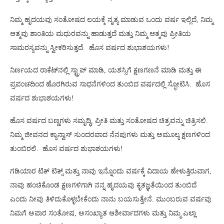
ನಿಮ್ಮ ಹೃದಯವು ಸಂತೋಷದ ಲಯಕ್ಕೆ ನೃತ್ಯ ಮಾಡುವ ಒಂದು ವರ್ಷ ಇಲ್ಲಿದೆ, ನಿಮ್ಮ
ಆತ್ಮವು ಶಾಂತಿಯ ಮಧುರವನ್ನು ಹಾಡುತ್ತದೆ ಮತ್ತು ನಿಮ್ಮ ಆತ್ಮವು ಪ್ರೀತಿಯ
ಸಾಮರಸ್ಯವನ್ನು ಸ್ವೀಕರಿಸುತ್ತದೆ. ಹೊಸ ವರ್ಷದ ಶುಭಾಶಯಗಳು!
ನಿರ್ಣಯದ ರಾಕೆಟ್‌ನಲ್ಲಿ ಸ್ಟ್ರಾಪ್ ಮಾಡಿ, ಯಶಸ್ಸಿಗೆ ಕ್ಷಣಗಣನೆ ಮಾಡಿ ಮತ್ತು ಈ
ಪ್ರಪಂಚದಿಂದ ಹೊರಗಿರುವ ಸಾಧನೆಗಳಿಂದ ತುಂಬಿದ ವರ್ಷದಲ್ಲಿ ಸ್ಫೋಟಿಸಿ. ಹೊಸ
ವರ್ಷದ ಶುಭಾಶಯಗಳು!
ಹೊಸ ವರ್ಷದ ಬಣ್ಣಗಳು ಸಮೃದ್ಧಿ, ಪ್ರೀತಿ ಮತ್ತು ಸಂತೋಷದ ಚಿತ್ರವನ್ನು ಚಿತ್ರಿಸಲಿ.
ನಿಮ್ಮ ಜೀವನದ ಕ್ಯಾನ್ವಾಸ್ ಸುಂದರವಾದ ನೆನಪುಗಳು ಮತ್ತು ಅಮೂಲ್ಯ ಕ್ಷಣಗಳಿಂದ
ತುಂಬಿರಲಿ. ಹೊಸ ವರ್ಷದ ಶುಭಾಶಯಗಳು!
ಗಡಿಯಾರ ಟಿಕ್ ಟಿಕ್ಸ್ ಮತ್ತು ನಾವು ಇನ್ನೊಂದು ವರ್ಷಕ್ಕೆ ವಿದಾಯ ಹೇಳುತ್ತಿರುವಾಗ,
ನಾವು ಹಂಚಿಕೊಂಡ ಕ್ಷಣಗಳಿಗಾಗಿ ನನ್ನ ಹೃದಯವು ಕೃತಜ್ಞತೆಯಿಂದ ತುಂಬಿದೆ
ಎಂದು ನೀವು ತಿಳಿದುಕೊಳ್ಳಬೇಕೆಂದು ನಾನು ಬಯಸುತ್ತೇನೆ. ಮುಂಬರುವ ವರ್ಷವು
ನಿಮಗೆ ಅಪಾರ ಸಂತೋಷ, ಅಸಂಖ್ಯಾತ ಆಶೀರ್ವಾದಗಳು ಮತ್ತು ನಿಮ್ಮ ಎಲ್ಲಾ