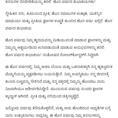
ಕನಸುಗಳ ನೆರವೇರಿಕೆಯನ್ನು ತರಲಿ. ಹೊಸ ವರ್ಷದ ಶುಭಾಶಯಗಳು!
ಸ್ನೇಹಿತರ ನಗು, ಕುಟುಂಬದ ಪ್ರೀತಿ, ಹೊಸ ಸವಾಲುಗಳ ಉತ್ಸಾಹ, ಯಶಸ್ಸಿನ
ಮಾಧುರ್ಯ ಮತ್ತು ಪ್ರೀತಿಯ ಕ್ಷಣಗಳ ಉಷ್ಣತೆ ತುಂಬಿದ ಹೊಸ ವರ್ಷ ಇಲ್ಲಿದೆ. ಹೊಸ
ವರ್ಷದ ಶುಭಾಶಯ
ಹೊಸ ವರ್ಷವು ನಿಮ್ಮ ಹೃದಯವನ್ನು ಮಿಡಿಯುವಂತೆ ಮಾಡುವ ಕ್ಷಣಗಳನ್ನು ಮತ್ತು
ನಿಮ್ಮನ್ನು ಆಶ್ಚರ್ಯದಿಂದ ಉಸಿರಾಡುವಂತೆ ಮಾಡುವ ಅನುಭವಗಳನ್ನು ತರಲಿ.
ಹೊಸ ವರ್ಷದ ಶುಭಾಶಯ! ಸಂತೋಷದ ರೋಲರ್‌ಕೋಸ್ಟರ್‌ಗೆ ಸಿದ್ಧರಾಗಿ
ಈ ಹೊಸ ವರ್ಷದಲ್ಲಿ, ನಿಮ್ಮ ಅಚಲ ಬೆಂಬಲ ಮತ್ತು ಒಡನಾಟಕ್ಕಾಗಿ ನನ್ನ ಹೃತ್ಪೂರ್ವಕ
ಮೆಚ್ಚುಗೆಯನ್ನು ವ್ಯಕ್ತಪಡಿಸಲು ಬಯಸುತ್ತೇನೆ. ನಿಮ್ಮ ಉಪಸ್ಥಿತಿಯು ನನ್ನ ಜೀವನಕ್ಕೆ
ತುಂಬಾ ಬಣ್ಣವನ್ನು ಸೇರಿಸಿದೆ ಮತ್ತು ನನ್ನ ಪಕ್ಕದಲ್ಲಿ ನಿಮ್ಮನ್ನು ಹೊಂದಲು ನಾನು
ನಿಜವಾಗಿಯೂ ಆಶೀರ್ವದಿಸಿದ್ದೇನೆ. ಮುಂಬರುವ ವರ್ಷವು ಸುಂದರ ಕ್ಷಣಗಳ
ಕ್ಯಾನ್ವಾಸ್ ಆಗಿರಲಿ, ಪ್ರೀತಿ ಮತ್ತು ನಗೆಯಿಂದ ಚಿತ್ರಿಸಲ್ಪಟ್ಟಿದೆ.
ಇನ್ನೊಂದು ವರ್ಷವು ತೆರೆದುಕೊಳ್ಳಲಿದೆ, ಮತ್ತು ಅದು ಹೊಂದಿರುವ ಸಾಧ್ಯತೆಗಳ ಬಗ್ಗೆ
ನಾನು ಉತ್ಸುಕನಾಗಲು ಸಾಧ್ಯವಿಲ್ಲ. ಈ ಹೊಸ ವರ್ಷವು ನಿಮ್ಮ ಕನಸುಗಳನ್ನು