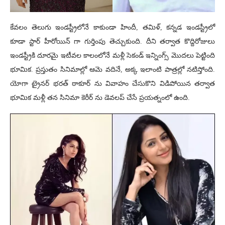
కేవలం తెలుగు ఇండస్ట్రీలోనే కాకుండా హిందీ, తమిళ్, కన్నడ ఇండస్ట్రీలో
కూడా స్టార్ హీరోయిన్ గా గుర్తింపు తెచ్చుకుంది. దీని తర్వాత కొద్దిరోజులు
ఇండస్ట్రీకి దూరమై ఇటీవల కాలంలోనే మళ్లీ సెకండ్ ఇన్నింగ్స్ మొదలు పెట్టింది
భూమిక. ప్రస్తుతం సినిమాల్లో ఆమె వదినే, అక్క ఇలాంటి పాత్రల్లో నటిస్తోంది.
యోగా ట్రైనర్ భరత్ ఠాకూర్ ను వివాహం చేసుకొని విడిపోయిన తర్వాత
భూమిక మళ్లీ తన సినిమా కెరీర్ ను డెవలప్ చేసే ప్రయత్నంలో ఉంది.