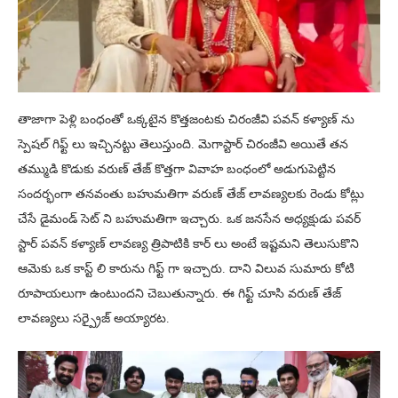
తాజాగా పెళ్లి బంధంతో ఒక్కటైన కొత్తజంటకు చిరంజీవి పవన్ కళ్యాణ్ ను
స్పెషల్ గిఫ్ట్ లు ఇచ్చినట్టు తెలుస్తుంది. మెగాస్టార్ చిరంజీవి అయితే తన
తమ్ముడి కొడుకు వరుణ్ తేజ్ కొత్తగా వివాహ బంధంలో అడుగుపెట్టిన
సందర్భంగా తనవంతు బహుమతిగా వరుణ్ తేజ్ లావణ్యలకు రెండు కోట్లు
చేసే డైమండ్ సెట్ ని బహుమతిగా ఇచ్చారు. ఒక జనసేన అధ్యక్షుడు పవర్
స్టార్ పవన్ కళ్యాణ్ లావణ్య త్రిపాటికి కార్ లు అంటే ఇష్టమని తెలుసుకొని
ఆమెకు ఒక కాస్ట్ లి కారును గిఫ్ట్ గా ఇచ్చారు. దాని విలువ సుమారు కోటి
రూపాయలుగా ఉంటుందని చెబుతున్నారు. ఈ గిఫ్ట్ చూసి వరుణ్ తేజ్
లావణ్యలు సర్ప్రైజ్ అయ్యారట.