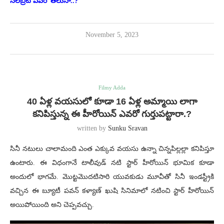
సెలబ్రిటీ ఎవరో తెలుసా..?
November 5, 2023
Filmy Adda
40 ఏళ్ల వయసులో కూడా 16 ఏళ్ల అమ్మాయి లాగా
కనిపిస్తున్న ఈ హీరోయిన్ ఎవరో గుర్తుపట్టారా.?
written by
Sunku Sravan
సినీ నటులు చాలామంది ఎంత ఎక్కువ వయసు ఉన్నా చిన్నపిల్లల్లా కనిపిస్తూ
ఉంటారు. ఈ విధంగానే టాలీవుడ్ నటి స్టార్ హీరోయిన్ భూమిక కూడా
అందులో భాగమే. మొట్టమొదటిసారి యువకుడు మూవీతో సినీ ఇండస్ట్రీకి
వచ్చిన ఈ బ్యూటీ పవన్ కళ్యాణ్ ఖుషి సినిమాలో నటించి స్టార్ హీరోయిన్
అయిపోయింది అని చెప్పవచ్చు.