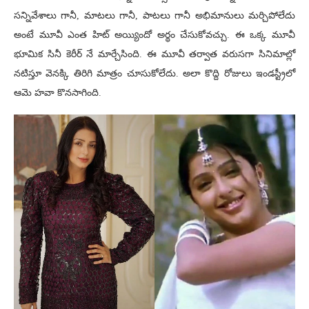
సన్నివేశాలు గానీ, మాటలు గానీ, పాటలు గానీ అభిమానులు మర్చిపోలేదు
అంటే మూవీ ఎంత హిట్ అయ్యిందో అర్థం చేసుకోవచ్చు. ఈ ఒక్క మూవీ
భూమిక సినీ కెరీర్ నే మార్చేసింది. ఈ మూవీ తర్వాత వరుసగా సినిమాల్లో
నటిస్తూ వెనక్కి తిరిగి మాత్రం చూసుకోలేదు. అలా కొద్ది రోజులు ఇండస్ట్రీలో
ఆమె హవా కొనసాగింది.