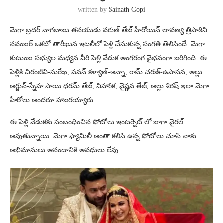
written by
Sainath Gopi
మెగా బ్రదర్ నాగబాబు తనయుడు వరుణ్ తేజ్ హీరోయిన్ లావణ్య త్రిపాఠిని
నవంబర్ ఒకటో తారీఖున ఇటలీలో పెళ్లి చేసుకున్న సంగతి తెలిసిందే. మెగా
కుటుంబ సభ్యుల మధ్యన వీరి పెళ్లి వేడుక అంగరంగ వైభవంగా జరిగింది. ఈ
పెళ్లికి చిరంజీవి-సురేఖ, పవన్ కళ్యాణ్-అన్నా, రామ్ చరణ్-ఉపాసన, అల్లు
అర్జున్-స్నేహ సాయి ధరమ్ తేజ్, నిహారిక, వైష్ణవ తేజ్, అల్లు శిరష్ ఇలా మెగా
హీరోలు అందరూ హాజరయ్యారు.
ఈ పెళ్లి వేడుకకు సంబంధించిన ఫోటోలు ఇంటర్నెట్ లో బాగా వైరల్
అవుతున్నాయి. మెగా ఫ్యామిలీ అంతా కలిసి ఉన్న ఫోటోలు చూసి నాకు
అభిమానులు ఆనందానికి అవధులు లేవు.