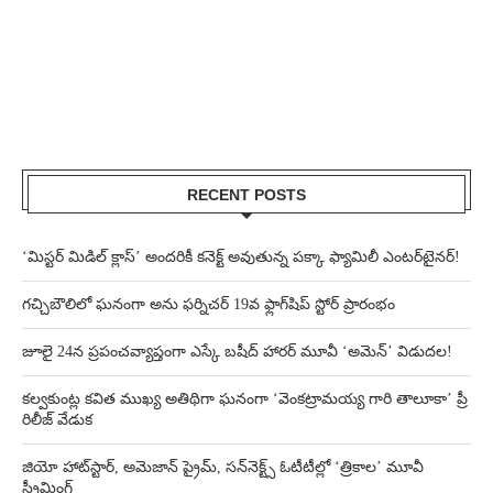
RECENT POSTS
‘మిస్టర్ మిడిల్ క్లాస్’ అందరికీ కనెక్ట్ అవుతున్న పక్కా ఫ్యామిలీ ఎంటర్‌టైనర్!
గచ్చిబౌలిలో ఘనంగా అను ఫర్నిచర్ 19వ ఫ్లాగ్‌షిప్ స్టోర్ ప్రారంభం
జూలై 24న ప్రపంచవ్యాప్తంగా ఎస్కే బషీద్‌ హారర్ మూవీ ‘అమెన్’ విడుదల!
కల్వకుంట్ల కవిత ముఖ్య అతిథిగా ఘనంగా ‘వెంకట్రామయ్య గారి తాలూకా’ ప్రీ
రిలీజ్ వేడుక
జియో హాట్‌స్టార్, అమెజాన్ ప్రైమ్, సన్‌నెక్ట్స్ ఓటీటీల్లో ‘త్రికాల’ మూవీ
స్ట్రీమింగ్