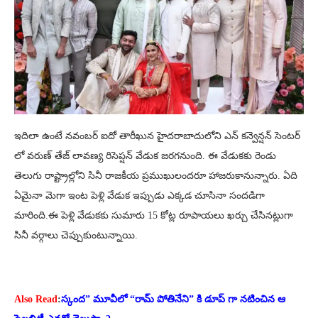
ఇదిలా ఉంటే నవంబర్ ఐదో తారీఖున హైదరాబాదులోని ఎన్ కన్వెన్షన్ సెంటర్
లో వరుణ్ తేజ్ లావణ్య రిసెప్షన్ వేడుక జరగనుంది. ఈ వేడుకకు రెండు
తెలుగు రాష్ట్రాల్లోని సినీ రాజకీయ ప్రముఖులందరూ హాజరుకానున్నారు. ఏది
ఏమైనా మెగా ఇంట పెళ్లి వేడుక ఇప్పుడు ఎక్కడ చూసినా సందడిగా
మారింది.ఈ పెళ్లి వేడుకకు సుమారు 15 కోట్ల రూపాయలు ఖర్చు చేసినట్లుగా
సినీ వర్గాలు చెప్పుకుంటున్నాయి.
Also Read
:
స్కంద” మూవీలో “రామ్ పోతినేని” కి డూప్ గా నటించిన ఆ