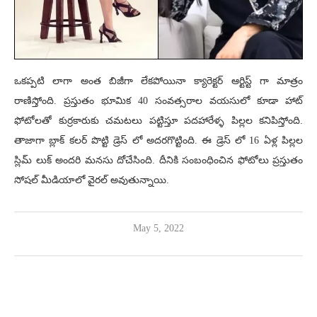
ఒకప్పటి లాగా అంత బిజీగా లేకపోయినా క్యారెక్టర్ ఆర్టిస్ట్ గా మాత్రం
రాణిస్తోంది. ప్రస్తుతం భూమిక 40 సంవత్సరాల వయసులో కూడా హాట్
ఫోటోలతో కుర్రకారుకు చమటలు పట్టిస్తూ పదహారేళ్ళ పిల్లల కనిపిస్తోంది.
తాజాగా బ్లాక్ కలర్ పొట్టి డ్రెస్ లో అదరగొట్టింది. ఈ డ్రెస్ లో 16 ఏళ్ల పిల్లల
స్లిమ్ లుక్ అందరి మనసు దోచేసింది. దీనికి సంబంధించిన ఫోటోలు ప్రస్తుతం
సోషల్ మీడియాలో వైరల్ అవుతున్నాయి.
May 5, 2022