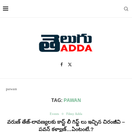
pawan
TAG:
PAWAN
Events
Filmy Adda
వరుణ్ తేజ్-లావణ్యలకు కాస్ట్ లీ గిఫ్ట్ లు ఇచ్చిన చిరంజీవి –
పవన్ కళ్యాణ్…ఏంటంటే.?