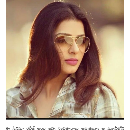
ఈ సినిమా రిలీజ్ అయి ఇన్ని సంవత్సరాలు అవుతున్నా ఆ మూవీలోని