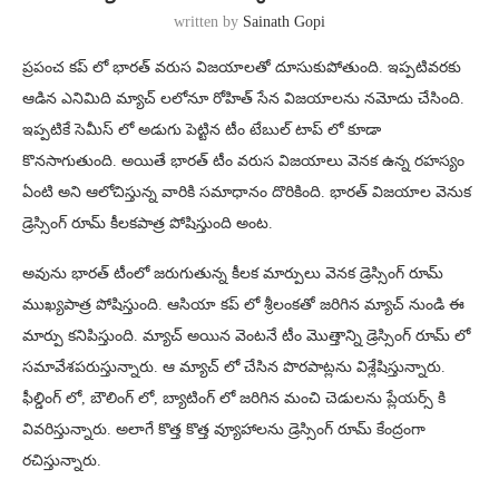
written by
Sainath Gopi
ప్రపంచ కప్ లో భారత్ వరుస విజయాలతో దూసుకుపోతుంది. ఇప్పటివరకు
ఆడిన ఎనిమిది మ్యాచ్ లలోనూ రోహిత్ సేన విజయాలను నమోదు చేసింది.
ఇప్పటికే సెమీస్ లో అడుగు పెట్టిన టీం టేబుల్ టాప్ లో కూడా
కొనసాగుతుంది. అయితే భారత్ టీం వరుస విజయాలు వెనక ఉన్న రహస్యం
ఏంటి అని ఆలోచిస్తున్న వారికి సమాధానం దొరికింది. భారత్ విజయాల వెనుక
డ్రెస్సింగ్ రూమ్ కీలకపాత్ర పోషిస్తుంది అంట.
అవును భారత్ టీంలో జరుగుతున్న కీలక మార్పులు వెనక డ్రెస్సింగ్ రూమ్
ముఖ్యపాత్ర పోషిస్తుంది. ఆసియా కప్ లో శ్రీలంకతో జరిగిన మ్యాచ్ నుండి ఈ
మార్పు కనిపిస్తుంది. మ్యాచ్ అయిన వెంటనే టీం మొత్తాన్ని డ్రెస్సింగ్ రూమ్ లో
సమావేశపరుస్తున్నారు. ఆ మ్యాచ్ లో చేసిన పొరపాట్లను విశ్లేషిస్తున్నారు.
ఫీల్డింగ్ లో, బౌలింగ్ లో, బ్యాటింగ్ లో జరిగిన మంచి చెడులను ప్లేయర్స్ కి
వివరిస్తున్నారు. అలాగే కొత్త కొత్త వ్యూహాలను డ్రెస్సింగ్ రూమ్ కేంద్రంగా
రచిస్తున్నారు.