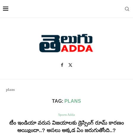
plans
TAG:
PLANS
Sports Adda
టీం ఇండియా వరుస విజయాలకు డ్రెస్సింగ్ రూమ్ కారణం
అయ్యిందా..? అసలు అక్కడ ఏం జరుగుతోంది..?