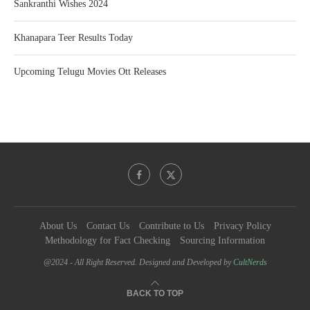
Sankranthi Wishes 2024
Khanapara Teer Results Today
Upcoming Telugu Movies Ott Releases
About Us
Contact Us
Contribute to Us
Privacy Policy
Methodology for Fact Checking
Sourcing Information
@2024 - All Right Reserved. Designed and Developed by
CultNerds
BACK TO TOP