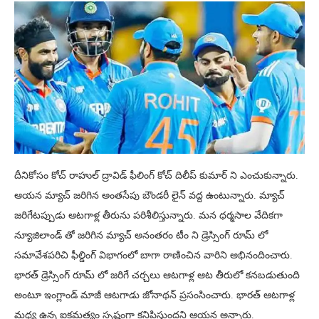
దీనికోసం కోచ్ రాహుల్ ద్రావిడ్ ఫీలింగ్ కోచ్ దిలీప్ కుమార్ ని ఎంచుకున్నారు.
ఆయన మ్యాచ్ జరిగిన అంతసేపు బౌండరీ లైన్ వద్ద ఉంటున్నారు. మ్యాచ్
జరిగేటప్పుడు ఆటగాళ్ల తీరును పరిశీలిస్తున్నారు. మన ధర్మసాల వేదికగా
న్యూజిలాండ్ తో జరిగిన మ్యాచ్ అనంతరం టీం ని డ్రెస్సింగ్ రూమ్ లో
సమావేశపరిచి ఫీల్డింగ్ విభాగంలో బాగా రాణించిన వారిని అభినందించారు.
భారత్ డ్రెస్సింగ్ రూమ్ లో జరిగే చర్చలు ఆటగాళ్ల ఆట తీరులో కనబడుతుంది
అంటూ ఇంగ్లాండ్ మాజీ ఆటగాడు జోనాథన్ ప్రసంసించారు. భారత్ ఆటగాళ్ల
మధ్య ఉన్న ఐకమత్యం స్పష్టంగా కనిపిస్తుందని ఆయన అన్నారు.