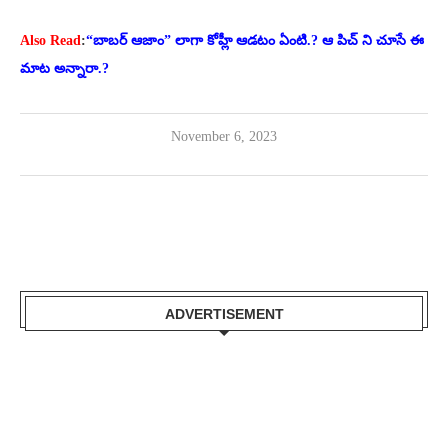
Also Read
:
“బాబర్ ఆజాం” లాగా కోహ్లీ ఆడటం ఏంటి.? ఆ పిచ్ ని చూసే ఈ
మాట అన్నారా.?
November 6, 2023
ADVERTISEMENT