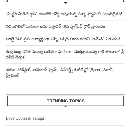
‘మిస్టర్ మిడిల్ క్లాస్’ అందరికీ కనెక్ట్ అవుతున్న పక్కా ఫ్యామిలీ ఎంటర్‌టైనర్!
గచ్చిబౌలిలో ఘనంగా అను ఫర్నిచర్ 19వ ఫ్లాగ్‌షిప్ స్టోర్ ప్రారంభం
జూలై 24న ప్రపంచవ్యాప్తంగా ఎస్కే బషీద్‌ హారర్ మూవీ ‘అమెన్’ విడుదల!
కల్వకుంట్ల కవిత ముఖ్య అతిథిగా ఘనంగా ‘వెంకట్రామయ్య గారి తాలూకా’ ప్రీ
రిలీజ్ వేడుక
జియో హాట్‌స్టార్, అమెజాన్ ప్రైమ్, సన్‌నెక్ట్స్ ఓటీటీల్లో ‘త్రికాల’ మూవీ
స్ట్రీమింగ్
TRENDING TOPICS
Love Quotes in Telugu