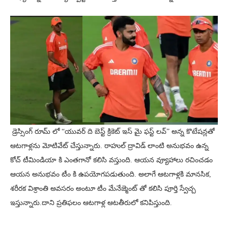
డ్రెస్సింగ్ రూమ్ లో “యువర్ ది బెస్ట్ క్రికెట్ ఇస్ మై ఫస్ట్ లవ్” అన్న కొటేషన్లతో
ఆటగాళ్లను మోటివేట్ చేస్తున్నారు. రాహుల్ ద్రావిడ్ లాంటి అనుభవం ఉన్న
కోచ్ టీమిండియా కి ఎంతగానో కలిసి వస్తుంది. ఆయన వ్యూహాలు రచించడం
ఆయన అనుభవం టీం కి ఉపయోగపడుతుంది. అలాగే ఆటగాళ్లకి మానసిక,
శరీరక విశ్రాంతి అవసరం అంటూ టీం మేనేజ్మెంట్ తో కలిసి పూర్తి స్వేచ్చ
ఇస్తున్నారు.దాని ప్రతిఫలం ఆటగాళ్ల ఆటతీరులో కనిపిస్తుంది.