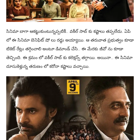
సినిమా బాగా ఆకట్టుకుంటున్నప్పటికీ.. వకీల్ సాబ్ కు కష్టాలు తప్పలేదు. ఏపి
లో ఈ సినిమా బెనిఫిట్ షో లు రద్దు అయ్యాయి. ఆ తరువాత ప్రభుత్వం కూడా
టికెట్ రేట్లు తగ్గించాలి అంటూ డిమాండ్ చేసి.. ఈ మేరకు జీవో ను కూడా
తెచ్చింది. ఈ క్రమం లో వకీల్ సాబ్ కు కలెక్షన్స్ తగ్గాయి. అయినా.. ఈ సినిమా
దూసుకెళ్తున్న తరుణం లో కరోనా కష్టాలు వచ్చాయి.