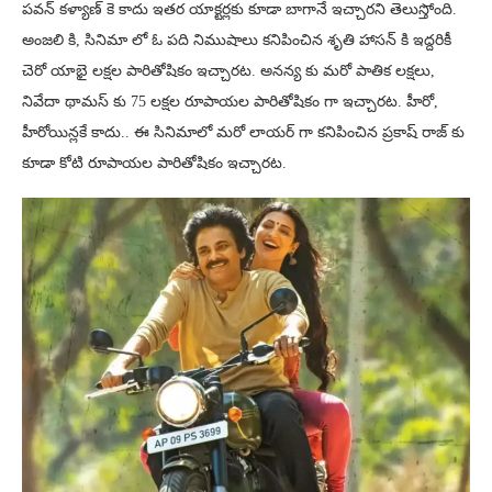
పవన్ కళ్యాణ్ కె కాదు ఇతర యాక్టర్లకు కూడా బాగానే ఇచ్చారని తెలుస్తోంది.
అంజలి కి, సినిమా లో ఓ పది నిముషాలు కనిపించిన శృతి హాసన్ కి ఇద్దరికీ
చెరో యాభై లక్షల పారితోషికం ఇచ్చారట. అనన్య కు మరో పాతిక లక్షలు,
నివేదా థామస్ కు 75 లక్షల రూపాయల పారితోషికం గా ఇచ్చారట. హీరో,
హీరోయిన్లకే కాదు.. ఈ సినిమాలో మరో లాయర్ గా కనిపించిన ప్రకాష్ రాజ్ కు
కూడా కోటి రూపాయల పారితోషికం ఇచ్చారట.