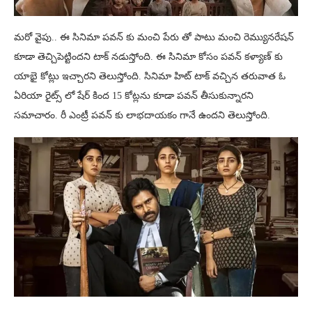
మరో వైపు.. ఈ సినిమా పవన్ కు మంచి పేరు తో పాటు మంచి రెమ్యునరేషన్
కూడా తెచ్చిపెట్టిందని టాక్ నడుస్తోంది. ఈ సినిమా కోసం పవన్ కళ్యాణ్ కు
యాభై కోట్లు ఇచ్చారని తెలుస్తోంది. సినిమా హిట్ టాక్ వచ్చిన తరువాత ఓ
ఏరియా రైట్స్ లో షేర్ కింద 15 కోట్లను కూడా పవన్ తీసుకున్నారని
సమాచారం. రీ ఎంట్రీ పవన్ కు లాభదాయకం గానే ఉందని తెలుస్తోంది.