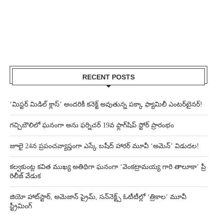
RECENT POSTS
‘మిస్టర్ మిడిల్ క్లాస్’ అందరికీ కనెక్ట్ అవుతున్న పక్కా ఫ్యామిలీ ఎంటర్‌టైనర్!
గచ్చిబౌలిలో ఘనంగా అను ఫర్నిచర్ 19వ ఫ్లాగ్‌షిప్ స్టోర్ ప్రారంభం
జూలై 24న ప్రపంచవ్యాప్తంగా ఎస్కే బషీద్‌ హారర్ మూవీ ‘అమెన్’ విడుదల!
కల్వకుంట్ల కవిత ముఖ్య అతిథిగా ఘనంగా ‘వెంకట్రామయ్య గారి తాలూకా’ ప్రీ
రిలీజ్ వేడుక
జియో హాట్‌స్టార్, అమెజాన్ ప్రైమ్, సన్‌నెక్ట్స్ ఓటీటీల్లో ‘త్రికాల’ మూవీ
స్ట్రీమింగ్