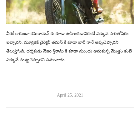
వీరికే కాకుండా కెమరామెన్ కు కూడా ఉహించడానికంటే ఎక్కువ పారితోషికం
ఇచ్చారని, మ్యూజిక్ డైరెక్టర్ తమన్ కి కూడా భారీ గానే అప్పచెప్పారని
తెలుస్తోంది. దర్శకుడు వేణు శ్రీరామ్ కి కూడా ముందు అనుకున్న మొత్తం కంటే
ఎక్కువే ముట్టచెప్పారని సమాచారం.
April 25, 2021