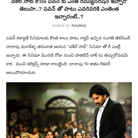
వకీల్ సాబ్ కోసం పవన్ కు ఎంత రెమ్యునరేషన్ ఇచ్చారో
తెలుసా..? పవన్ తో పాటు ఎవరెవరికి ఎంతెంత
ఇచ్చారంటే..?
written by
Anudeep
పవన్ కళ్యాణ్ సినిమాలకు కొంత కాలం పాటు గ్యాప్ ఇచ్చిన సంగతి తెలిసిందే.
దాదాపు మూడేళ్ళ తరువాత ఆయన “వకీల్ సాబ్” సినిమా తో రీ ఎంట్రీ
ఇచ్చారు. ఈ సినిమా మొదటి రోజు నుంచి పాజిటివ్ టాక్ ను తెచ్చుకోవడమే
కాక.. మంచి కలెక్షన్స్ కూడా రాబట్టింది. దాదాపు 90 శాతం రికవర్
అయిపోయాయట.