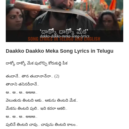
dakko-dakko-meka-song-lyrics
Daakko Daakko Meka Song Lyrics in Telugu
దాక్కో దాక్కో మేక పులొచ్చి కోరుకుద్ది పీక
తందానే.. తాన తందానానేనా.. (2)
తానాని తనినరీనానే..
అ.. అ.. అ.. అఅఅ..
వెలుతురు తింటది ఆకు.. ఆకును తింటది మేక..
మేకను తింటది పులి.. ఇది కదరా ఆకలి..
అ.. అ.. అ.. అఅఅ..
పులినే తింటది చావు.. చావును తింటది కాలం..