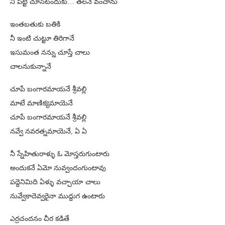
నీ పట్టీ చూసేటందుకు… తలనే వంచాను
ఇంతబతుకు బతికి
నీ ఇంటి చుట్టూ తిరిగానే
ఇసుమంత నన్ను చూస్తే చాలు
చాలనుకున్నానే
చూపే బంగారమాయనే శ్రీవల్లి
మాటే మాణిక్యమాయెనే
చూపే బంగారమాయనే శ్రీవల్లి
నవ్వే నవరత్నమాయెనే, ఏ ఏ
నీ స్నేహితురాళ్ళు ఓ మోస్తరుగుంటారు
అందుకనే ఏమో నువ్వందంగుంటావు
పద్దెనిమిది ఏళ్ళు వచ్చాయా చాలు
నువ్వేకాదెవ్వరైనా ముద్దుగ ఉంటారు
ఎర్రచందనం చీర కడితే