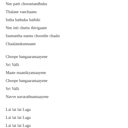
Nee patti choosetandhuku
Thalane vanchaanu
Intha bathuku bathiki
Nee inti chuttu thirigaane
Isumantha nannu choosthe chaalu
Chaalanukunnaane
Choope bangaaramaayene
Sri Valli
Maate maanikyamaayene
Choope bangaaramaayene
Sri Valli
Navve navarathnamaayene
Lai lai lai Laga
Lai lai lai Laga
Lai lai lai Laga