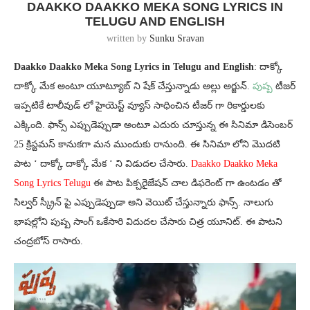
DAAKKO DAAKKO MEKA SONG LYRICS IN
TELUGU AND ENGLISH
written by
Sunku Sravan
Daakko Daakko Meka Song Lyrics in Telugu and English
: దాక్కో
దాక్కో మేక అంటూ యూట్యూబ్ ని షేక్ చేస్తున్నాడు అల్లు అర్జున్.
పుష్ప
టీజర్
ఇప్పటికే టాలీవుడ్ లో హైయెస్ట్ వ్యూస్ సాధించిన టీజర్ గా రికార్డులకు
ఎక్కింది. ఫాన్స్ ఎప్పుడెప్పుడా అంటూ ఎదురు చూస్తున్న ఈ సినిమా డిసెంబర్
25 క్రిస్టమస్ కానుకగా మన ముందుకు రానుంది. ఈ సినిమా లోని మొదటి
పాట ‘ దాక్కో దాక్కో మేక ‘ ని విడుదల చేసారు.
Daakko Daakko Meka
Song Lyrics Telugu
ఈ పాట పిక్చరైజేషన్ చాల డిఫరెంట్ గా ఉంటడం తో
సిల్వర్ స్క్రీన్ పై ఎప్పుడెప్పుడా అని వెయిట్ చేస్తున్నారు ఫాన్స్. నాలుగు
భాషల్లోని పుష్ప సాంగ్ ఒకేసారి విదుదల చేసారు చిత్ర యూనిట్. ఈ పాటని
చంద్రబోస్ రాసారు.