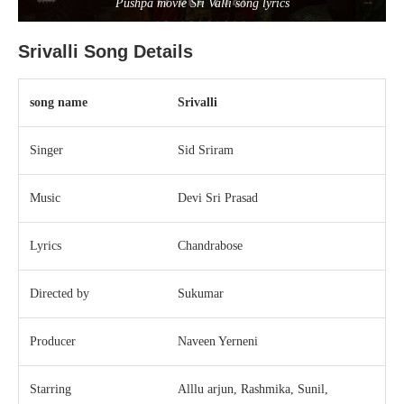
Pushpa movie Sri Valli song lyrics
Srivalli Song Details
song name
Srivalli
Singer
Sid Sriram
Music
Devi Sri Prasad
Lyrics
Chandrabose
Directed by
Sukumar
Producer
Naveen Yerneni
Starring
Alllu arjun, Rashmika, Sunil,