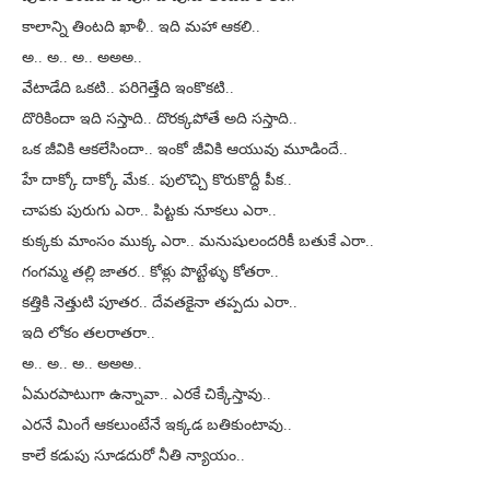
కాలాన్ని తింటది ఖాళీ.. ఇది మహా ఆకలి..
అ.. అ.. అ.. అఅఅ..
వేటాడేది ఒకటి.. పరిగెత్తేది ఇంకొకటి..
దొరికిందా ఇది సస్తాది.. దొరక్కపోతే అది సస్తాది..
ఒక జీవికి ఆకలేసిందా.. ఇంకో జీవికి ఆయువు మూడిందే..
హే దాక్కో దాక్కో మేక.. పులొచ్చి కొరుకొద్దీ పీక..
చాపకు పురుగు ఎరా.. పిట్టకు నూకలు ఎరా..
కుక్కకు మాంసం ముక్క ఎరా.. మనుషులందరికీ బతుకే ఎరా..
గంగమ్మ తల్లి జాతర.. కోళ్లు పొట్టేళ్ళు కోతరా..
కత్తికి నెత్తుటి పూతర.. దేవతకైనా తప్పదు ఎరా..
ఇది లోకం తలరాతరా..
అ.. అ.. అ.. అఅఅ..
ఏమరపాటుగా ఉన్నావా.. ఎరకే చిక్కేస్తావు..
ఎరనే మింగే ఆకలుంటేనే ఇక్కడ బతికుంటావు..
కాలే కడుపు సూడదురో నీతి న్యాయం..