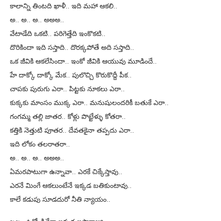
కాలాన్ని తింటది ఖాళీ.. ఇది మహా ఆకలి..
అ.. అ.. అ.. అఅఅ..
వేటాడేది ఒకటి.. పరిగెత్తేది ఇంకొకటి..
దొరికిందా ఇది సస్తాది.. దొరక్కపోతే అది సస్తాది..
ఒక జీవికి ఆకలేసిందా.. ఇంకో జీవికి ఆయువు మూడిందే..
హే దాక్కో దాక్కో మేక.. పులొచ్చి కొరుకొద్దీ పీక..
చాపకు పురుగు ఎరా.. పిట్టకు నూకలు ఎరా..
కుక్కకు మాంసం ముక్క ఎరా.. మనుషులందరికీ బతుకే ఎరా..
గంగమ్మ తల్లి జాతర.. కోళ్లు పొట్టేళ్ళు కోతరా..
కత్తికి నెత్తుటి పూతర.. దేవతకైనా తప్పదు ఎరా..
ఇది లోకం తలరాతరా..
అ.. అ.. అ.. అఅఅ..
ఏమరపాటుగా ఉన్నావా.. ఎరకే చిక్కేస్తావు..
ఎరనే మింగే ఆకలుంటేనే ఇక్కడ బతికుంటావు..
కాలే కడుపు సూడదురో నీతి న్యాయం..