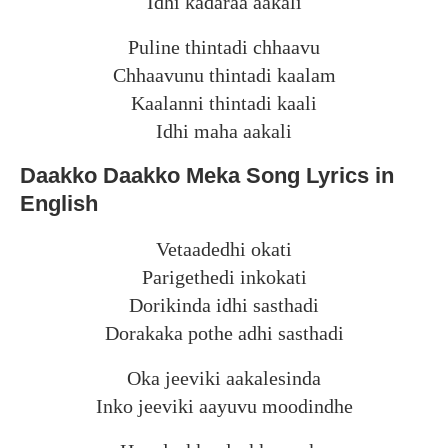
Idhi kadaraa aakali
Puline thintadi chhaavu
Chhaavunu thintadi kaalam
Kaalanni thintadi kaali
Idhi maha aakali
Daakko Daakko Meka Song Lyrics in
English
Vetaadedhi okati
Parigethedi inkokati
Dorikinda idhi sasthadi
Dorakaka pothe adhi sasthadi
Oka jeeviki aakalesinda
Inko jeeviki aayuvu moodindhe