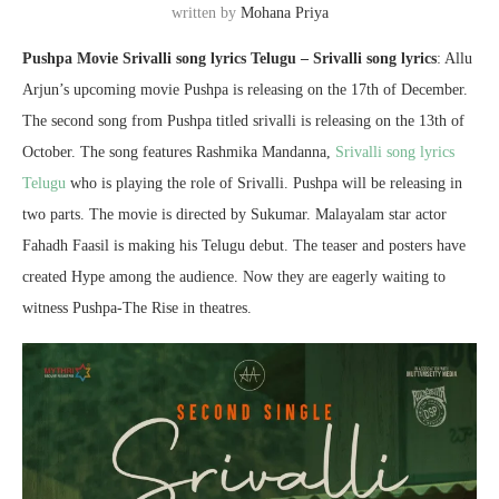
written by
Mohana Priya
Pushpa Movie Srivalli song lyrics Telugu – Srivalli song lyrics
: Allu
Arjun’s upcoming movie Pushpa is releasing on the 17th of December.
The second song from Pushpa titled srivalli is releasing on the 13th of
October. The song features Rashmika Mandanna,
Srivalli song lyrics
Telugu
who is playing the role of Srivalli. Pushpa will be releasing in
two parts. The movie is directed by Sukumar. Malayalam star actor
Fahadh Faasil is making his Telugu debut. The teaser and posters have
created Hype among the audience. Now they are eagerly waiting to
witness Pushpa-The Rise in theatres.