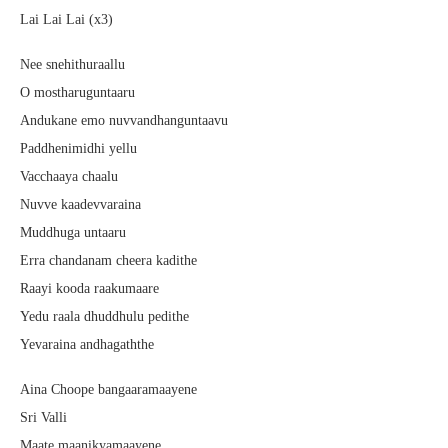
Lai Lai Lai (x3)
Nee snehithuraallu
O mostharuguntaaru
Andukane emo nuvvandhanguntaavu
Paddhenimidhi yellu
Vacchaaya chaalu
Nuvve kaadevvaraina
Muddhuga untaaru
Erra chandanam cheera kadithe
Raayi kooda raakumaare
Yedu raala dhuddhulu pedithe
Yevaraina andhagaththe
Aina Choope bangaaramaayene
Sri Valli
Maate maanikyamaayene