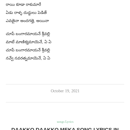
రాయి కూడా రాకుమారే
ఏడు రాళ్ళ దుద్దులు పెడితే
ఎవతైనా అందగత్తె, అయినా
చూపే బంగారమాయనే శ్రీవల్లి
మాటే మాణిక్యమాయెనే, ఏ ఏ
చూపే బంగారమాయనే శ్రీవల్లి
నవ్వే నవరత్నమాయెనే, ఏ ఏ
October 19, 2021
songs Lyrics
DAAKKO DAAKKO MEKA SONG LYRICS IN