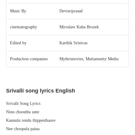
Music By
Devisriprasad
cinematography
Miroslaw Kuba Brozek
Edited by
Karthik Srinivas
Production companies
Mythrimovies, Muttamsetty Media
Srivalli song lyrics English
Srivalli Song Lyrics
Ninu choosthu unte
Kannulu rendu thippesthaave
Nee choopula paina