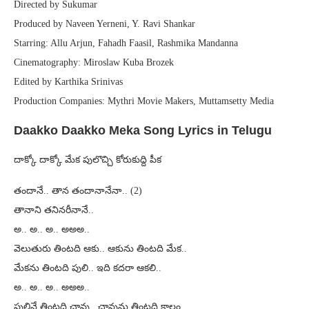
Directed by Sukumar
Produced by Naveen Yerneni, Y. Ravi Shankar
Starring: Allu Arjun, Fahadh Faasil, Rashmika Mandanna
Cinematography: Miroslaw Kuba Brozek
Edited by Karthika Srinivas
Production Companies: Mythri Movie Makers, Muttamsetty Media
Daakko Daakko Meka Song Lyrics in Telugu
దాక్కో దాక్కో మేక పులొచ్చి కోరుకుద్ది పీక
తందానే.. తాన తందానానేనా.. (2)
తానాని తనినరీనానే..
అ.. అ.. అ.. అఅఅ..
వెలుతురు తింటది ఆకు.. ఆకును తింటది మేక..
మేకను తింటది పులి.. ఇది కదరా ఆకలి..
అ.. అ.. అ.. అఅఅ..
పులినే తింటది చావు.. చావును తింటది కాలం..