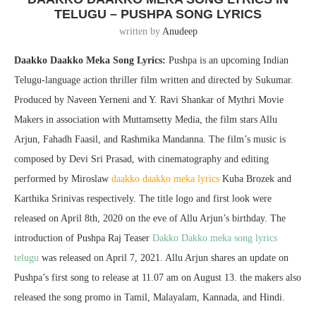
TELUGU – PUSHPA SONG LYRICS
written by
Anudeep
Daakko Daakko Meka Song Lyrics:
Pushpa is an upcoming Indian
Telugu-language action thriller film written and directed by Sukumar.
Produced by Naveen Yerneni and Y. Ravi Shankar of Mythri Movie
Makers in association with Muttamsetty Media, the film stars Allu
Arjun, Fahadh Faasil, and Rashmika Mandanna. The film’s music is
composed by Devi Sri Prasad, with cinematography and editing
performed by Miroslaw
daakko daakko meka lyrics
Kuba Brozek and
Karthika Srinivas respectively. The title logo and first look were
released on April 8th, 2020 on the eve of Allu Arjun’s birthday. The
introduction of Pushpa Raj Teaser
Dakko Dakko meka song lyrics
telugu
was released on April 7, 2021. Allu Arjun shares an update on
Pushpa’s first song to release at 11.07 am on August 13. the makers also
released the song promo in Tamil, Malayalam, Kannada, and Hindi.