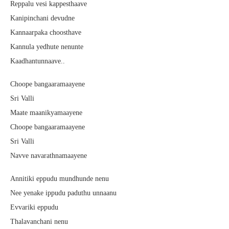
Reppalu vesi kappesthaave
Kanipinchani devudne
Kannaarpaka choosthave
Kannula yedhute nenunte
Kaadhantunnaave..
Choope bangaaramaayene
Sri Valli
Maate maanikyamaayene
Choope bangaaramaayene
Sri Valli
Navve navarathnamaayene
Annitiki eppudu mundhunde nenu
Nee yenake ippudu paduthu unnaanu
Evvariki eppudu
Thalavanchani nenu