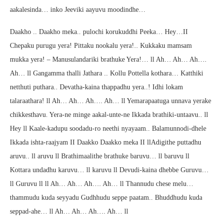
aakalesinda… inko Jeeviki aayuvu moodindhe…
Daakho .. Daakho meka.. pulochi korukuddhi Peeka… Hey…II
Chepaku purugu yera! Pittaku nookalu yera!.. Kukkaku mamsam
mukka yera! – Manusulandariki brathuke Yera!… ll Ah… Ah… Ah….
Ah… ll Gangamma thalli Jathara .. Kollu Pottella kothara… Katthiki
netthuti puthara.. Devatha-kaina thappadhu yera..! Idhi lokam
talaraathara! ll Ah… Ah… Ah…. Ah… ll Yemarapaatuga unnava yerake
chikkesthavu. Yera-ne minge aakal-unte-ne Ikkada brathiki-untaavu.. ll
Hey ll Kaale-kadupu soodadu-ro neethi nyayaam.. Balamunnodi-dhele
Ikkada ishta-raajyam II Daakko Daakko meka II llAdigithe puttadhu
aruvu.. ll aruvu ll Brathimaalithe brathuke baruvu… ll baruvu ll
Kottara undadhu karuvu… ll karuvu ll Devudi-kaina dhebbe Guruvu…
ll Guruvu ll ll Ah… Ah… Ah…. Ah… ll Thannudu chese melu…
thammudu kuda seyyadu Gudhhudu seppe paatam.. Bhuddhudu kuda
seppad-ahe… ll Ah… Ah… Ah…. Ah… ll