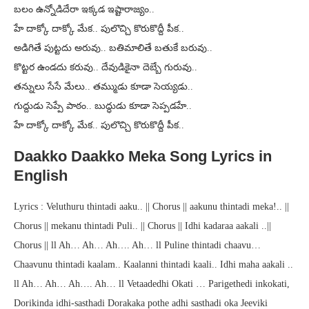
బలం ఉన్నోడిదేరా ఇక్కడ ఇష్టారాజ్యం..
హే దాక్కో దాక్కో మేక.. పులొచ్చి కొరుకొద్దీ పీక..
అడిగితే పుట్టదు అరువు.. బతిమాలితే బతుకే బరువు..
కొట్టర ఉండదు కరువు.. దేవుడికైనా దెబ్బే గురువు..
తన్నులు సేసే మేలు.. తమ్ముడు కూడా సెయ్యడు..
గుద్దుడు సెప్పే పాఠం.. బుద్ధుడు కూడా సెప్పడహే..
హే దాక్కో దాక్కో మేక.. పులొచ్చి కొరుకొద్దీ పీక..
Daakko Daakko Meka Song Lyrics in
English
Lyrics : Veluthuru thintadi aaku.. || Chorus || aakunu thintadi meka!.. ||
Chorus || mekanu thintadi Puli.. || Chorus || Idhi kadaraa aakali ..||
Chorus || ll Ah… Ah… Ah…. Ah… ll Puline thintadi chaavu…
Chaavunu thintadi kaalam.. Kaalanni thintadi kaali.. Idhi maha aakali ..
ll Ah… Ah… Ah…. Ah… ll Vetaadedhi Okati … Parigethedi inkokati,
Dorikinda idhi-sasthadi Dorakaka pothe adhi sasthadi oka Jeeviki