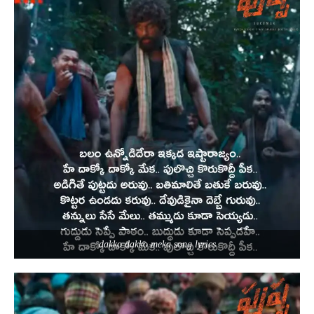
dakko dakko meka song lyrics