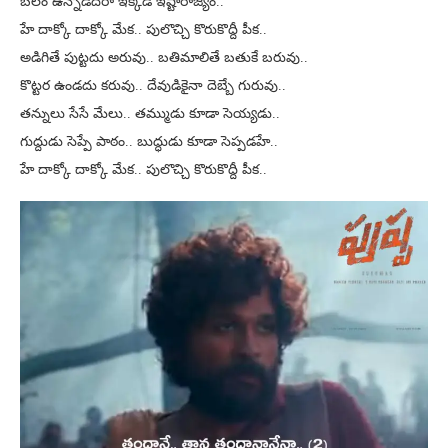
బలం ఉన్నోడిదేరా ఇక్కడ ఇష్టారాజ్యం..
హే దాక్కో దాక్కో మేక.. పులొచ్చి కొరుకొద్దీ పీక..
అడిగితే పుట్టదు అరువు.. బతిమాలితే బతుకే బరువు..
కొట్టర ఉండదు కరువు.. దేవుడికైనా దెబ్బే గురువు..
తన్నులు సేసే మేలు.. తమ్ముడు కూడా సెయ్యడు..
గుద్దుడు సెప్పే పాఠం.. బుద్ధుడు కూడా సెప్పడహే..
హే దాక్కో దాక్కో మేక.. పులొచ్చి కొరుకొద్దీ పీక..