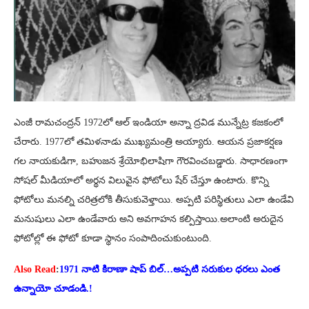
ఎంజీ రామచంద్రన్ 1972లో ఆల్ ఇండియా అన్నా ద్రవిడ మున్నేట్ర కజకంలో
చేరారు. 1977లో తమిళనాడు ముఖ్యమంత్రి అయ్యారు. ఆయన ప్రజాకర్షణ
గల నాయకుడిగా, బహుజన శ్రేయోభిలాషిగా గౌరవించబడ్డారు. సాధారణంగా
సోషల్ మీడియాలో అర్థన విలువైన ఫోటోలు షేర్ చేస్తూ ఉంటారు. కొన్ని
ఫోటోలు మనల్ని చరిత్రలోకి తీసుకువెళ్తాయి. అప్పటి పరిస్థితులు ఎలా ఉండేవి
మనుషులు ఎలా ఉండేవారు అని అవగాహన కల్పిస్తాయి.అలాంటి అరుదైన
ఫోటోల్లో ఈ ఫోటో కూడా స్థానం సంపాదించుకుంటుంది.
Also Read
:
1971 నాటి కిరాణా షాప్ బిల్…అప్పటి సరుకుల ధరలు ఎంత
ఉన్నాయో చూడండి.!