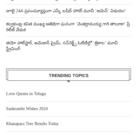
జూలై 24న ప్రపంచవ్యాప్తంగా ఎస్కే బషీద్‌ హారర్ మూవీ ‘అమెన్’ విడుదల!
కల్వకుంట్ల కవిత ముఖ్య అతిథిగా ఘనంగా ‘వెంకట్రామయ్య గారి తాలూకా’ ప్రీ
రిలీజ్ వేడుక
జియో హాట్‌స్టార్, అమెజాన్ ప్రైమ్, సన్‌నెక్ట్స్ ఓటీటీల్లో ‘త్రికాల’ మూవీ
స్ట్రీమింగ్
TRENDING TOPICS
Love Quotes in Telugu
Sankranthi Wishes 2024
Khanapara Teer Results Today