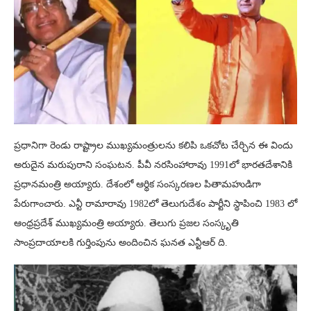
ప్రధానిగా రెండు రాష్ట్రాల ముఖ్యమంత్రులను కలిపి ఒకచోట చేర్చిన ఈ విందు
అరుదైన మరుపురాని సంఘటన. పీవీ నరసింహారావు 1991లో భారతదేశానికి
ప్రధానమంత్రి అయ్యారు. దేశంలో ఆర్థిక సంస్కరణల పితామహుడిగా
పేరుగాంచారు. ఎన్టీ రామారావు 1982లో తెలుగుదేశం పార్టీని స్థాపించి 1983 లో
ఆంధ్రప్రదేశ్ ముఖ్యమంత్రి అయ్యారు. తెలుగు ప్రజల సంస్కృతి
సాంప్రదాయాలకి గుర్తింపును అందించిన ఘనత ఎన్టీఆర్ ది.