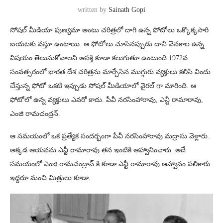
written by
Sainath Gopi
సోషల్ మీడియా పుణ్యమా అంటు చరిత్రలో దాగి ఉన్న ఫోటోలు ఒక్కొక్కసారి
బయటకు వస్తూ ఉంటాయి. ఆ ఫోటోలు చూసినప్పుడు దాని వెనకాల ఉన్న
విషయం తెలుసుకోవాలని ఆసక్తి కూడా కలుగుతూ ఉంటుంది.1972వ
సంవత్సరంలో భారత దేశ చరిత్రను మార్చేసిన ముగ్గురు వ్యక్తులు కలిసి విందు
చేస్తున్న ఫోటో ఒకటి ఇప్పుడు సోషల్ మీడియాలో వైరల్ గా మారింది. ఆ
ఫోటోలో ఉన్న వ్యక్తులు ఎవరో కాదు. పీవీ నరసింహారావు, ఎన్టీ రామారావు,
ఎంజి రామచంద్రన్.
ఆ సమయంలో ఒక ప్రత్యేక సందర్భంగా పీవీ నరసింహారావు మద్రాసు వెళ్లారు.
అక్కడ ఆయనను ఎన్టీ రామారావు తన ఇంటికి ఆహ్వానించారు. అదే
సమయంలో ఎంజి రామచంద్రాన్ కి కూడా ఎన్టీ రామారావు ఆహ్వానం పలికారు.
ఇద్దరూ మంచి మిత్రులు కూడా.