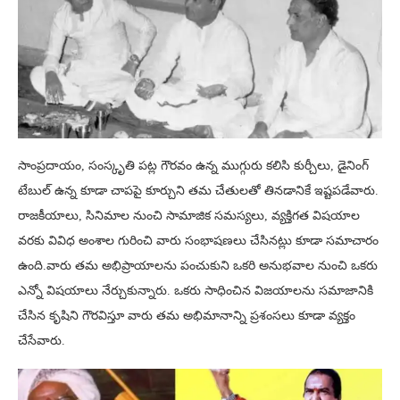
సాంప్రదాయం, సంస్కృతి పట్ల గౌరవం ఉన్న ముగ్గురు కలిసి కుర్చీలు, డైనింగ్
టేబుల్ ఉన్న కూడా చాపపై కూర్చుని తమ చేతులతో తినడానికే ఇష్టపడేవారు.
రాజకీయాలు, సినిమాల నుంచి సామాజిక సమస్యలు, వ్యక్తిగత విషయాల
వరకు వివిధ అంశాల గురించి వారు సంభాషణలు చేసినట్లు కూడా సమాచారం
ఉంది.వారు తమ అభిప్రాయాలను పంచుకుని ఒకరి అనుభవాల నుంచి ఒకరు
ఎన్నో విషయాలు నేర్చుకున్నారు. ఒకరు సాధించిన విజయాలను సమాజానికి
చేసిన కృషిని గౌరవిస్తూ వారు తమ అభిమానాన్ని ప్రశంసలు కూడా వ్యక్తం
చేసేవారు.