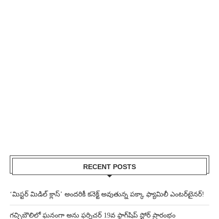
RECENT POSTS
‘మిస్టర్ మిడిల్ క్లాస్’ అందరికీ కనెక్ట్ అవుతున్న పక్కా ఫ్యామిలీ ఎంటర్‌టైనర్!
గచ్చిబౌలిలో ఘనంగా అను ఫర్నిచర్ 19వ ఫ్లాగ్‌షిప్ స్టోర్ ప్రారంభం