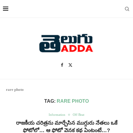
rare photo
TAG:
RARE PHOTO
Information
Off Beat
రాజకీయ చరిత్రను మార్చేసిన ముగ్గురు నేతలు ఒకే
ఫోటోలో… ఆ ఫోటో వెనక కథ ఏంటంటే…?