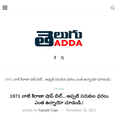
1971 నాటి కిరాణా షాప్ బిల్…అప్పటి సరుకుల ధరలు ఎంత ఉన్నాయో చూడండి.!
Off Beat
1971 నాటి కిరాణా షాప్ బిల్…అప్పటి సరుకుల ధరలు
ఎంత ఉన్నాయో చూడండి.!
written by
Sainath Gopi
November 26, 2023