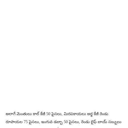
అలాగే మెంతులు కాల్ కేజీ 50 పైసలు, మిరపకాయలు అర్థ కేజీ రెండు
రూపాయల 75 పైసలు, ఇంగువ డబ్బా 50 పైసలు, రెండు లైఫ్ బాయ్ సబ్బులు