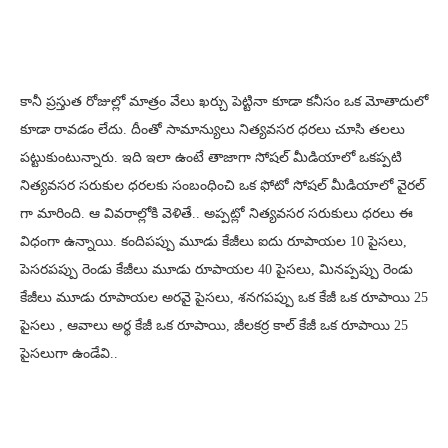
కానీ ప్రస్తుత రోజుల్లో మాత్రం వేలు ఖర్చు పెట్టినా కూడా కనీసం ఒక మోతాదులో
కూడా రావడం లేదు. దీంతో సామాన్యులు నిత్యవసర ధరలు చూసి తలలు
పట్టుకుంటున్నారు. ఇది ఇలా ఉంటే తాజాగా సోషల్ మీడియాలో ఒకప్పటి
నిత్యవసర సరుకుల ధరలకు సంబంధించి ఒక ఫోటో సోషల్ మీడియాలో వైరల్
గా మారింది. ఆ వివరాల్లోకి వెళితే.. అప్పట్లో నిత్యవసర సరుకులు ధరలు ఈ
విధంగా ఉన్నాయి. కందిపప్పు మూడు కేజీలు ఐదు రూపాయల 10 పైసలు,
పెసరపప్పు రెండు కేజీలు మూడు రూపాయల 40 పైసలు, మినప్పప్పు రెండు
కేజీలు మూడు రూపాయల అరవై పైసలు, శనగపప్పు ఒక కేజీ ఒక రూపాయి 25
పైసలు , ఆవాలు అర్థ కేజీ ఒక రూపాయి, జీలకర్ర కాల్ కేజీ ఒక రూపాయి 25
పైసలుగా ఉండేవి..