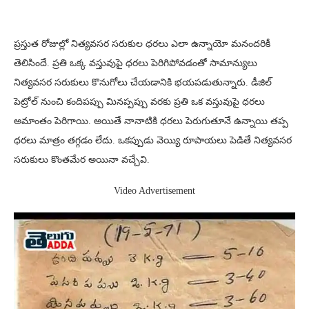
ప్రస్తుత రోజుల్లో నిత్యవసర సరుకుల ధరలు ఎలా ఉన్నాయో మనందరికీ
తెలిసిందే. ప్రతి ఒక్క వస్తువుపై ధరలు పెరిగిపోవడంతో సామాన్యులు
నిత్యవసర సరుకులు కొనుగోలు చేయడానికి భయపడుతున్నారు. డీజిల్
పెట్రోల్ నుంచి కందిపప్పు మినప్పప్పు వరకు ప్రతి ఒక వస్తువుపై ధరలు
అమాంతం పెరిగాయి. అయితే నానాటికి ధరలు పెరుగుతూనే ఉన్నాయి తప్ప
ధరలు మాత్రం తగ్గడం లేదు. ఒకప్పుడు వెయ్యి రూపాయలు పెడితే నిత్యవసర
సరుకులు కొంతమేర అయినా వచ్చేవి.
Video Advertisement