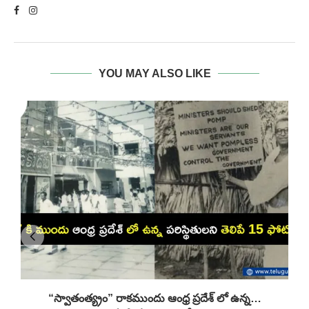
YOU MAY ALSO LIKE
“స్వాతంత్య్రం” రాకముందు ఆంధ్ర ప్రదేశ్ లో ఉన్న…