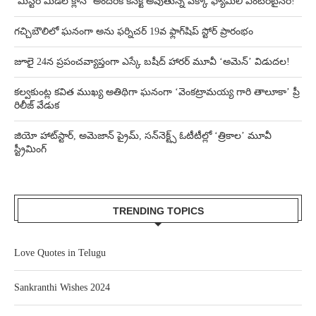
‘మిస్టర్ మిడిల్ క్లాస్’ అందరికీ కనెక్ట్ అవుతున్న పక్కా ఫ్యామిలీ ఎంటర్‌టైనర్!
గచ్చిబౌలిలో ఘనంగా అను ఫర్నిచర్ 19వ ఫ్లాగ్‌షిప్ స్టోర్ ప్రారంభం
జూలై 24న ప్రపంచవ్యాప్తంగా ఎస్కే బషీద్‌ హారర్ మూవీ ‘అమెన్’ విడుదల!
కల్వకుంట్ల కవిత ముఖ్య అతిథిగా ఘనంగా ‘వెంకట్రామయ్య గారి తాలూకా’ ప్రీ
రిలీజ్ వేడుక
జియో హాట్‌స్టార్, అమెజాన్ ప్రైమ్, సన్‌నెక్ట్స్ ఓటీటీల్లో ‘త్రికాల’ మూవీ
స్ట్రీమింగ్
TRENDING TOPICS
Love Quotes in Telugu
Sankranthi Wishes 2024