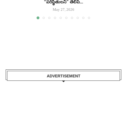
“పరిస్థితులని” తెలిపే...
May 27, 2026
ADVERTISEMENT