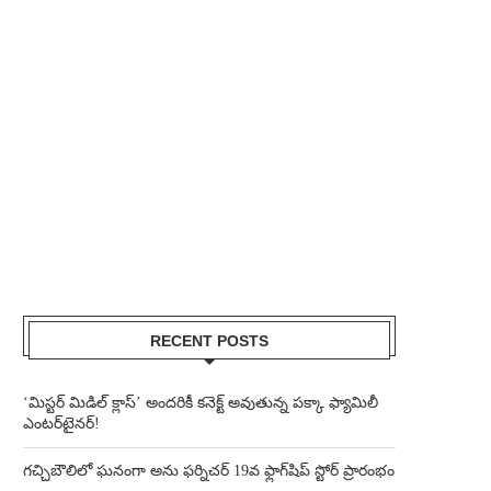
RECENT POSTS
‘మిస్టర్ మిడిల్ క్లాస్’ అందరికీ కనెక్ట్ అవుతున్న పక్కా ఫ్యామిలీ
ఎంటర్‌టైనర్!
గచ్చిబౌలిలో ఘనంగా అను ఫర్నిచర్ 19వ ఫ్లాగ్‌షిప్ స్టోర్ ప్రారంభం