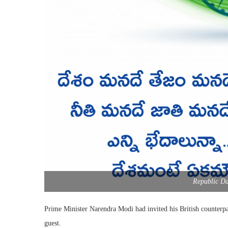
Republic D
Prime Minister Narendra Modi had invited his British counterpa
guest.