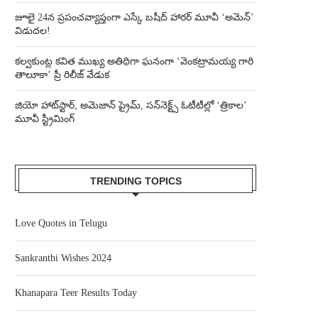
జూలై 24న ప్రపంచవ్యాప్తంగా ఎస్కే బషీద్‌ హారర్ మూవీ ‘అమెన్’
విడుదల!
కల్వకుంట్ల కవిత ముఖ్య అతిథిగా ఘనంగా ‘వెంకట్రామయ్య గారి
తాలూకా’ ప్రీ రిలీజ్ వేడుక
జియో హాట్‌స్టార్, అమెజాన్ ప్రైమ్, సన్‌నెక్ట్స్ ఓటీటీల్లో ‘త్రికాల’
మూవీ స్ట్రీమింగ్
TRENDING TOPICS
Love Quotes in Telugu
Sankranthi Wishes 2024
Khanapara Teer Results Today