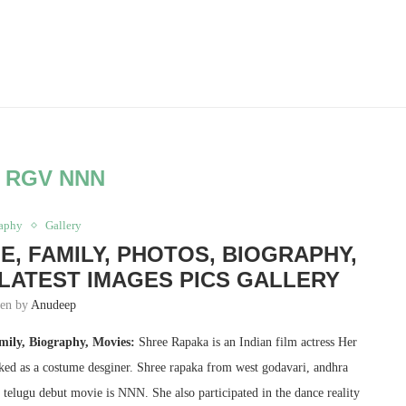
:
RGV NNN
aphy
Gallery
E, FAMILY, PHOTOS, BIOGRAPHY,
 LATEST IMAGES PICS GALLERY
ten by
Anudeep
mily, Biography, Movies:
Shree Rapaka is an Indian film actress Her
ed as a costume desginer. Shree rapaka from west godavari, andhra
 telugu debut movie is NNN. She also participated in the dance reality