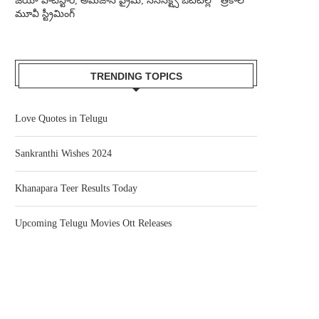
జియో హాట్‌స్టార్, అమెజాన్ ప్రైమ్, సన్‌నెక్ట్స్ ఓటీటీల్లో ‘త్రికాల’
మూవీ స్ట్రీమింగ్
TRENDING TOPICS
Love Quotes in Telugu
Sankranthi Wishes 2024
Khanapara Teer Results Today
Upcoming Telugu Movies Ott Releases