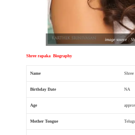
image source : Sh
Shree rapaka Biography
Name
Shree
Birthday Date
NA
Age
approx
Mother Tongue
Telug