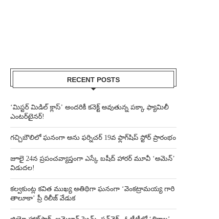
RECENT POSTS
‘మిస్టర్ మిడిల్ క్లాస్’ అందరికీ కనెక్ట్ అవుతున్న పక్కా ఫ్యామిలీ
ఎంటర్‌టైనర్!
గచ్చిబౌలిలో ఘనంగా అను ఫర్నిచర్ 19వ ఫ్లాగ్‌షిప్ స్టోర్ ప్రారంభం
జూలై 24న ప్రపంచవ్యాప్తంగా ఎస్కే బషీద్‌ హారర్ మూవీ ‘అమెన్’
విడుదల!
కల్వకుంట్ల కవిత ముఖ్య అతిథిగా ఘనంగా ‘వెంకట్రామయ్య గారి
తాలూకా’ ప్రీ రిలీజ్ వేడుక