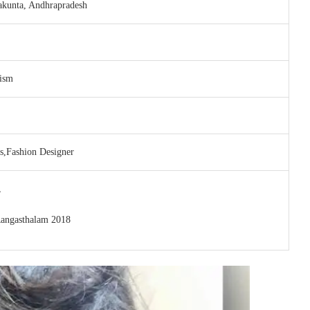
akunta, Andhrapradesh
ism
s,Fashion Designer
,
Rangasthalam 2018