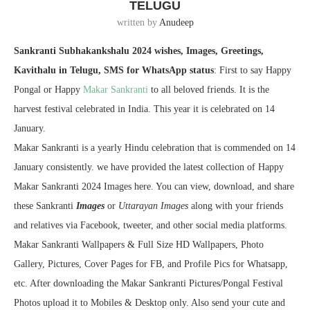
TELUGU
written by
Anudeep
Sankranti Subhakankshalu 2024 wishes, Images, Greetings,
Kavithalu in Telugu, SMS for WhatsApp status
: First to say Happy
Pongal or Happy
Makar Sankranti
to all beloved friends.
It is the
harvest festival celebrated in India. This year it is celebrated on 14
January.
Makar Sankranti is a yearly Hindu celebration that is commended on 14
January consistently. we have provided the latest collection of Happy
Makar Sankranti 2024 Images here. You can view, download, and share
these Sankranti
Images
or
Uttarayan Images
along with your friends
and relatives via Facebook, tweeter, and other social media platforms.
Makar Sankranti Wallpapers & Full Size HD Wallpapers, Photo
Gallery, Pictures, Cover Pages for FB, and Profile Pics for Whatsapp,
etc. After downloading the Makar Sankranti Pictures/Pongal Festival
Photos upload it to Mobiles & Desktop only. Also send your cute and