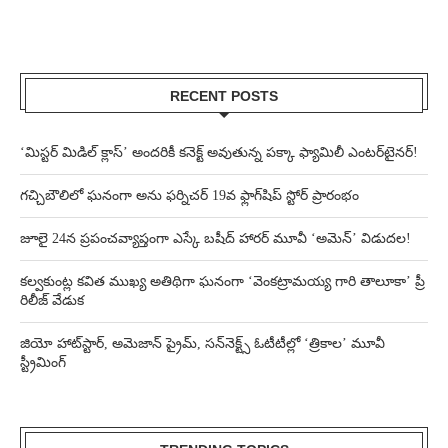
RECENT POSTS
‘మిస్టర్ మిడిల్ క్లాస్’ అందరికీ కనెక్ట్ అవుతున్న పక్కా ఫ్యామిలీ ఎంటర్‌టైనర్!
గచ్చిబౌలిలో ఘనంగా అను ఫర్నిచర్ 19వ ఫ్లాగ్‌షిప్ స్టోర్ ప్రారంభం
జూలై 24న ప్రపంచవ్యాప్తంగా ఎస్కే బషీద్‌ హారర్ మూవీ ‘అమెన్’ విడుదల!
కల్వకుంట్ల కవిత ముఖ్య అతిథిగా ఘనంగా ‘వెంకట్రామయ్య గారి తాలూకా’ ప్రీ
రిలీజ్ వేడుక
జియో హాట్‌స్టార్, అమెజాన్ ప్రైమ్, సన్‌నెక్ట్స్ ఓటీటీల్లో ‘త్రికాల’ మూవీ
స్ట్రీమింగ్