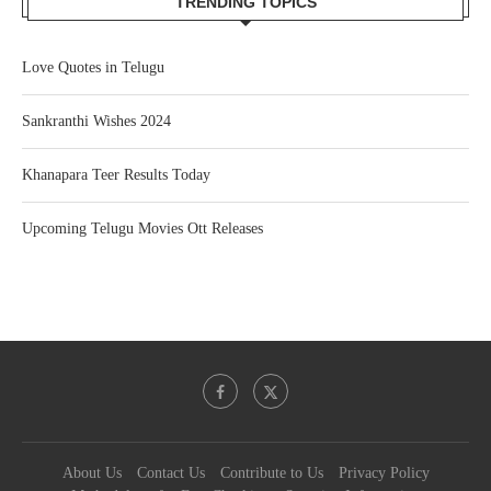
TRENDING TOPICS
Love Quotes in Telugu
Sankranthi Wishes 2024
Khanapara Teer Results Today
Upcoming Telugu Movies Ott Releases
About Us
Contact Us
Contribute to Us
Privacy Policy