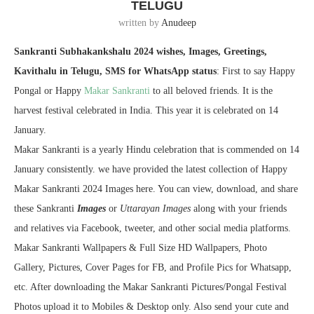
TELUGU
written by
Anudeep
Sankranti Subhakankshalu 2024 wishes, Images, Greetings,
Kavithalu in Telugu, SMS for WhatsApp status
: First to say Happy
Pongal or Happy
Makar Sankranti
to all beloved friends.
It is the
harvest festival celebrated in India. This year it is celebrated on 14
January.
Makar Sankranti is a yearly Hindu celebration that is commended on 14
January consistently. we have provided the latest collection of Happy
Makar Sankranti 2024 Images here. You can view, download, and share
these Sankranti
Images
or
Uttarayan Images
along with your friends
and relatives via Facebook, tweeter, and other social media platforms.
Makar Sankranti Wallpapers & Full Size HD Wallpapers, Photo
Gallery, Pictures, Cover Pages for FB, and Profile Pics for Whatsapp,
etc. After downloading the Makar Sankranti Pictures/Pongal Festival
Photos upload it to Mobiles & Desktop only. Also send your cute and