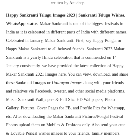
written by
Anudeep
Happy Sankranti Telugu Images 2023 | Sankranti Telugu Wishes,
WhatsApp status.
Makar Sankranti is one of the biggest festivals in
India as it is celebrated in different parts of India with different names.
Celebrated in January, Makar Sankranti. First, say Happy Pongal or
Happy Makar Sankranti to all beloved friends. Sankranti 2023 Makar
Sankranti is a yearly Hindu celebration that is commended on 14
January consistently. we have provided the latest collection of Happy
Makar Sankranti 2021 Images here. You can view, download, and share
these Sankranti
Images
or
Uttarayan Images
along with your friends
and relatives via Facebook, tweeter, and other social media platforms.
Makar Sankranti Wallpapers & Full Size HD Wallpapers, Photo
Gallery, Pictures, Cover Pages for FB, and Profile Pics for Whatsapp,
etc. After downloading the Makar Sankranti Pictures/Pongal Festival
Photos upload them on Mobiles & Desktops only. Also send your cute
& Lovable Pongal wishes images to your friends, family members,