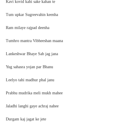
Kavi kovid kahi sake kahan te
Tum upkar Sugreevahin keenha
Ram milaye rajpad deenha
Tumhro mantra Vibheeshan maana
Lankeshwar Bhaye Sab jag jana
Yug sahasra yojan par Bhanu
Leelyo tahi madhur phal janu
Prabhu mudrika meli mukh mahee
Jaladhi langhi gaye achraj nahee
Durgam kaj jagat ke jete