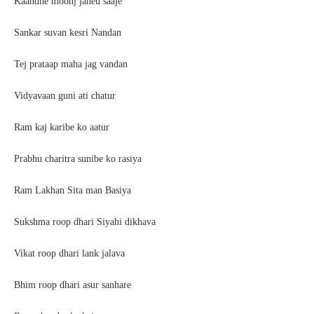
Kaandhe moonj janeu saaje
Sankar suvan kesri Nandan
Tej prataap maha jag vandan
Vidyavaan guni ati chatur
Ram kaj karibe ko aatur
Prabhu charitra sunibe ko rasiya
Ram Lakhan Sita man Basiya
Sukshma roop dhari Siyahi dikhava
Vikat roop dhari lank jalava
Bhim roop dhari asur sanhare