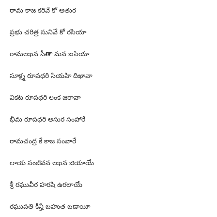
రామ కాజ కరివే కో ఆతుర
ప్రభు చరిత్ర సునివే కో రసియా
రామలఖన సీతా మన బసియా
సూక్ష్మ రూపధరి సియహి దిఖావా
వికట రూపధరి లంక జరావా
భీమ రూపధరి అసుర సంహారే
రామచంద్ర కే కాజ సంవారే
లాయ సంజీవన లఖన జియాయే
శ్రీ రఘువీర హరషి ఉరలాయే
రఘుపతి కీన్హీ బహుత బడాయీ