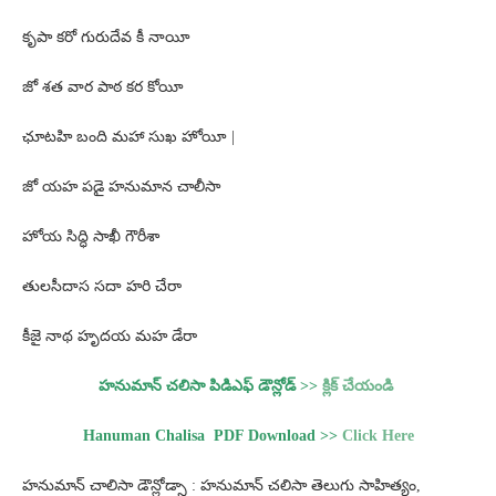
కృపా కరో గురుదేవ కీ నాయీ
జో శత వార పాఠ కర కోయీ
ఛూటహి బంది మహా సుఖ హోయీ |
జో యహ పడై హనుమాన చాలీసా
హోయ సిద్ధి సాఖీ గౌరీశా
తులసీదాస సదా హరి చేరా
కీజై నాథ హృదయ మహ డేరా
హనుమాన్ చలిసా పిడిఎఫ్ డౌన్లోడ్ >>
క్లిక్ చేయండి
Hanuman Chalisa PDF Download >>
Click Here
హనుమాన్ చాలిసా డౌన్లోడ్సా : హనుమాన్ చలిసా తెలుగు సాహిత్యం,