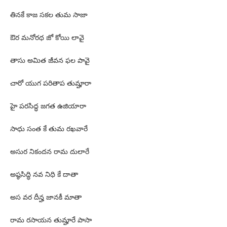
తినకే కాజ సకల తుమ సాజా
ఔర మనోరధ జో కోయి లావై
తాసు అమిత జీవన ఫల పావై
చారో యుగ పరితాప తుమ్హారా
హై పరసిద్ధ జగత ఉజియారా
సాధు సంత కే తుమ రఖవారే
అసుర నికందన రామ దులారే
అష్ఠసిద్ధి నవ నిధి కే దాతా
అస వర దీన్హ జానకీ మాతా
రామ రసాయన తుమ్హారే పాసా