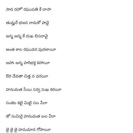
సాద రహో రఘుపతి కే దాసా
తుమ్హరే భజన రామకో పావై
జన్మ జన్మ కే దుఖ బిసరావై
అంత కాల రఘువర పురజాయీ
జహాఁ జన్మ హరిభక్త కహాయీ
ఔర దేవతా చిత్త న ధరయీ
హనుమత సేయి సర్వ సుఖ కరయీ
సంకట కటై మిటై సబ పీరా
జో సుమిరై హనుమత బల వీరా
జై జై జై హనుమాన గోసాయీ