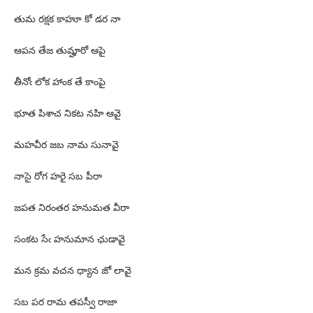
తుమ రక్షక కాహూ కో డర నా
ఆపన తేజ తుమ్హారో ఆపై
తీనోఁ లోక హాంక తే కాంపై
భూత పిశాచ నికట నహి ఆవై
మహవీర జబ నామ సునావై
నాసై రోగ హరై సబ పీరా
జపత నిరంతర హనుమత వీరా
సంకట సేఁ హనుమాన ఛుడావై
మన క్రమ వచన ధ్యాన జో లావై
సబ పర రామ తపస్వీ రాజా