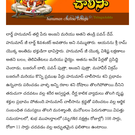
hanuman chalisa Telugu
లార్డ్ హనుమాన్ తల్లి పేరు అంజని మరియు అతని తండ్రి పవన్ దేవ్.
హనుమాన్ జీ లార్డ్ శివశంకర్ అవతారం అని నమ్ముతారు. ఆయనను శ్రీ రామ్
యొక్క అంతిమ భక్తుడిగా భావిస్తారు. హనుమాన్ జీ యొక్క విశిష్ట లక్షణాలు
అతని బలం, తెలివితేటలు మరియు ధైర్యం. అతను అనేక పేర్లతో ప్రసిద్ది
చెందాడు, బజరంగ్ బాలి, పవన్ పుత్రా, అంజని పుత్రా, మహావీర్ విక్రమ్
బజరంగీ మరియు కొన్ని ప్రముఖ పేర్లు.హనుమాన్ చాలీసాను శని ప్రభావం
ఉన్నవారు పఠించడం వాళ్ళ అన్ని రకాల శని దోషాలు తొలగిపోతాయి.దీనిని
తరుచుగా చదవటం వల్ల శరీర అస్వస్థత, దీర్ఘ కాలిక వ్యాధులు తొలగి దృష్ట
శక్తుల ప్రభావం పోతుంది.హనుమాన్ చాలీసాను శ్రద్ధతో పఠించటం వల్ల ఆర్థిక
సంబంధిత సమస్యలు తొలగి మనశ్శాంతి, మనోబలం పెరుగుతాయి.విపత్తు
సమయాలలో, శుభ ముహుర్తాలలో (మృగశిర నక్షత్రం రోజుల్లో) 108 సార్లు,
రోజూ 11 సార్లు చదవడం వల్ల అద్భుతమైన ఫలితాలు ఉంటాయి.