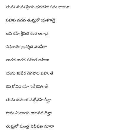
తుమ మమ ప్రియ భరతహి సమ భాయీ
సహస వదన తుమ్హరో యశగావై
అస కహి శ్రీపతి కంఠ లగావై
సనకాదిక బ్రహ్మాది మునీశా
నారద శారద సహిత అహీశా
యమ కుబేర దిగపాల జహాఁ తే
కవి కోవిద కహి సకే కహాఁ తే
తుమ ఉపకార సుగ్రీవహి కీన్హా
రామ మిలాయ రాజపద దీన్హా
తుమ్హరో మంత్ర విభీషణ మానా