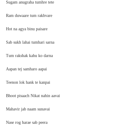
Sugam anugraha tumhre tete
Ram duwaare tum rakhvare
Hot na agya binu paisare
Sab sukh lahai tumhari sarna
Tum rakshak kahu ko darna
Aapan tej samharo aapai
Teenon lok hank te kanpai
Bhoot pisaach Nikat nahin aavai
Mahavir jab naam sunavai
Nase rog harae sab peera