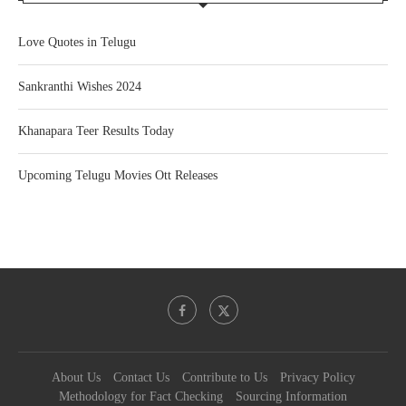
Love Quotes in Telugu
Sankranthi Wishes 2024
Khanapara Teer Results Today
Upcoming Telugu Movies Ott Releases
About Us
Contact Us
Contribute to Us
Privacy Policy
Methodology for Fact Checking
Sourcing Information