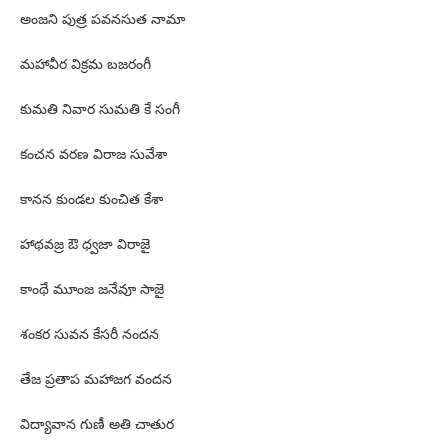
అంజని పుత్ర పవనసుత నామా
మహావీర విక్రమ బజరంగీ
కుమతి నివార సుమతి కే సంగీ
కంచన వరణ విరాజ సువేశా
కానన కుండల కుంచిత కేశా
హాథవజ్ర ఔ ధ్వజా విరాజై
కాంథే మూంజ జనేవూ సాజై
శంకర సువన కేసరీ నందన
తేజ ప్రతాప మహాజగ వందన
విద్యావాన గుణీ అతి చాతుర