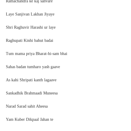
Ramachandra ke kaj sanvare
Laye Sanjivan Lakhan Jiyaye
Shri Raghuvir Harashi ur laye
Raghupati Kinhi bahut badai
Tum mama priya Bharat-hi-sam bhai
Sahas badan tumharo yash gaave
As kahi Shripati kanth lagaave
Sankadhik Brahmaadi Muneesa
Narad Sarad sahit Aheesa
Yam Kuber Dikpaal Jahan te