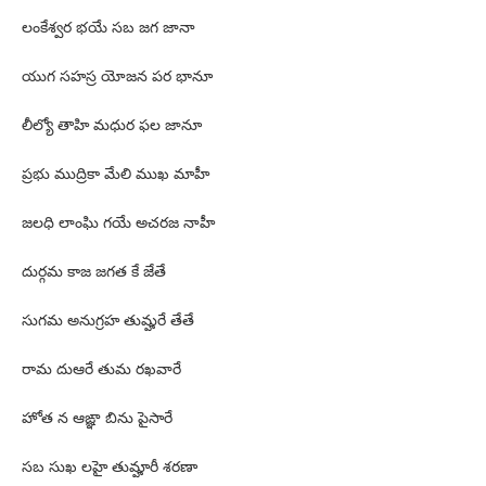
లంకేశ్వర భయే సబ జగ జానా
యుగ సహస్ర యోజన పర భానూ
లీల్యో తాహి మధుర ఫల జానూ
ప్రభు ముద్రికా మేలి ముఖ మాహీ
జలధి లాంఘి గయే అచరజ నాహీ
దుర్గమ కాజ జగత కే జేతే
సుగమ అనుగ్రహ తుమ్హరే తేతే
రామ దుఆరే తుమ రఖవారే
హోత న ఆఙ్ఞా బిను పైసారే
సబ సుఖ లహై తుమ్హారీ శరణా