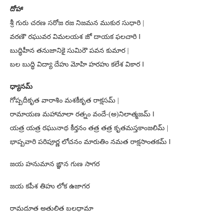
దోహా
శ్రీ గురు చరణ సరోజ రజ నిజమన ముకుర సుధారి |
వరణౌ రఘువర విమలయశ జో దాయక ఫలచారి ‖
బుద్ధిహీన తనుజానికై సుమిరౌ పవన కుమార |
బల బుద్ధి విద్యా దేహు మోహి హరహు కలేశ వికార ‖
ధ్యానమ్
గోష్పదీకృత వారాశిం మశకీకృత రాక్షసమ్ |
రామాయణ మహామాలా రత్నం వందే-(అ)నిలాత్మజమ్ ‖
యత్ర యత్ర రఘునాథ కీర్తనం తత్ర తత్ర కృతమస్తకాంజలిమ్ |
భాష్పవారి పరిపూర్ణ లోచనం మారుతిం నమత రాక్షసాంతకమ్ ‖
జయ హనుమాన ఙ్ఞాన గుణ సాగర
జయ కపీశ తిహు లోక ఉజాగర
రామదూత అతులిత బలధామా