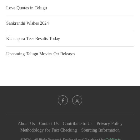
Love Quotes in Telugu
Sankranthi Wishes 2024
Khanapara Teer Results Today
Upcoming Telugu Movies Ott Releases
About Us
Contact Us
Contribute to Us
Privacy Policy
Methodology for Fact Checking
Sourcing Information