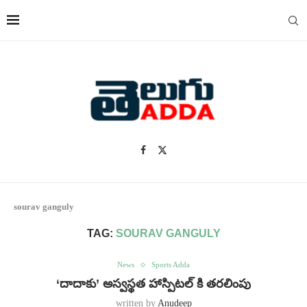
sourav ganguly
TAG:
SOURAV GANGULY
News
Sports Adda
‘దాదాకు’ అస్వస్థత హాస్పిటల్ కి తరలింపు
written by
Anudeep