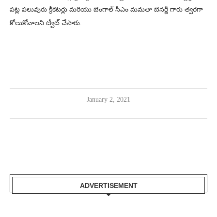
పట్ల పలువురు క్రికెటర్లు మరియు బెంగాల్ సీఎం మమతా బెనర్జీ గారు త్వరగా
కోలుకోవాలని ట్వీట్ చేసారు.
January 2, 2021
ADVERTISEMENT