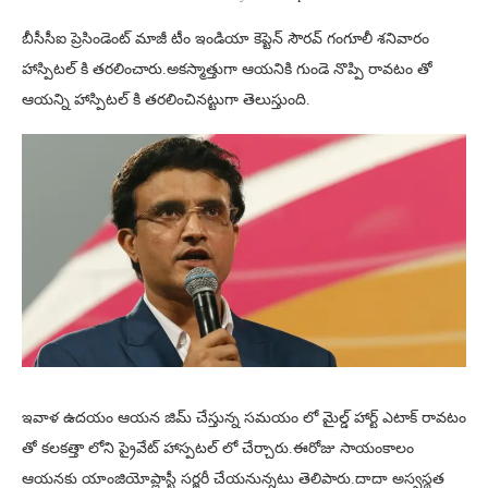
బీసీసీఐ ప్రెసిండెంట్ మాజీ టీం ఇండియా కెప్టెన్ సౌరవ్ గంగూలీ శనివారం
హాస్పిటల్ కి తరలించారు.అకస్మాత్తుగా ఆయనికి గుండె నొప్పి రావటం తో
ఆయన్ని హాస్పిటల్ కి తరలించినట్టుగా తెలుస్తుంది.
ఇవాళ ఉదయం ఆయన జిమ్ చేస్తున్న సమయం లో మైల్డ్ హార్ట్ ఎటాక్ రావటం
తో కలకత్తా లోని ప్రైవేట్ హాస్పటల్ లో చేర్చారు.ఈరోజు సాయంకాలం
ఆయనకు యాంజియోప్లాస్టీ సర్జరీ చేయనున్నటు తెలిపారు.దాదా అస్వస్థత