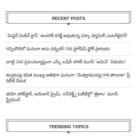
RECENT POSTS
‘మిస్టర్ మిడిల్ క్లాస్’ అందరికీ కనెక్ట్ అవుతున్న పక్కా ఫ్యామిలీ ఎంటర్‌టైనర్!
గచ్చిబౌలిలో ఘనంగా అను ఫర్నిచర్ 19వ ఫ్లాగ్‌షిప్ స్టోర్ ప్రారంభం
జూలై 24న ప్రపంచవ్యాప్తంగా ఎస్కే బషీద్‌ హారర్ మూవీ ‘అమెన్’ విడుదల!
కల్వకుంట్ల కవిత ముఖ్య అతిథిగా ఘనంగా ‘వెంకట్రామయ్య గారి తాలూకా’ ప్రీ
రిలీజ్ వేడుక
జియో హాట్‌స్టార్, అమెజాన్ ప్రైమ్, సన్‌నెక్ట్స్ ఓటీటీల్లో ‘త్రికాల’ మూవీ
స్ట్రీమింగ్
TRENDING TOPICS