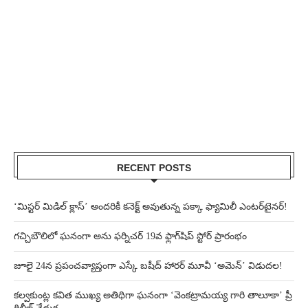
RECENT POSTS
‘మిస్టర్ మిడిల్ క్లాస్’ అందరికీ కనెక్ట్ అవుతున్న పక్కా ఫ్యామిలీ ఎంటర్‌టైనర్!
గచ్చిబౌలిలో ఘనంగా అను ఫర్నిచర్ 19వ ఫ్లాగ్‌షిప్ స్టోర్ ప్రారంభం
జూలై 24న ప్రపంచవ్యాప్తంగా ఎస్కే బషీద్‌ హారర్ మూవీ ‘అమెన్’ విడుదల!
కల్వకుంట్ల కవిత ముఖ్య అతిథిగా ఘనంగా ‘వెంకట్రామయ్య గారి తాలూకా’ ప్రీ