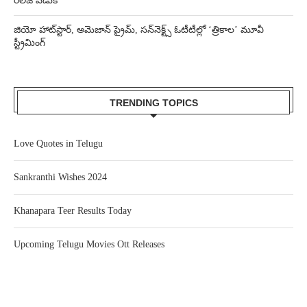
రిలీజ్ వేడుక
జియో హాట్‌స్టార్, అమెజాన్ ప్రైమ్, సన్‌నెక్ట్స్ ఓటీటీల్లో ‘త్రికాల’ మూవీ
స్ట్రీమింగ్
TRENDING TOPICS
Love Quotes in Telugu
Sankranthi Wishes 2024
Khanapara Teer Results Today
Upcoming Telugu Movies Ott Releases