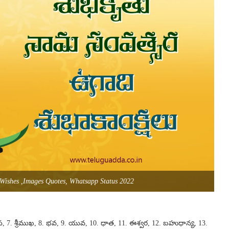
Wishes ,Images Quotes, Whatsapp Status 2022
ంగీరస, 7. శ్రీముఖ, 8. భవ, 9. యువ, 10. ధాత, 11. ఈశ్వర, 12. బహుధాన్య, 13.