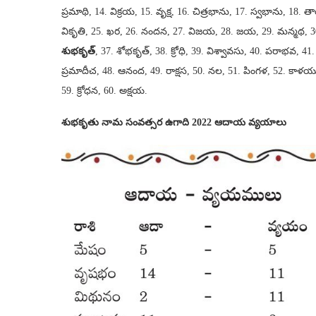
ప్రమాథి, 14. విక్రయ, 15. వృక్ష, 16. చిత్రభాను, 17. స్వభాను, 18. త
వికృతి, 25. ఖర, 26. నందన, 27. విజయ, 28. జయ, 29. మన్మథ, 30. దుర
శుభకృత్
, 37. శోభకృత్, 38. క్రోధి, 39. విశ్వావసు, 40. పరాభవ, 41
ప్రమాదీచ, 48. ఆనంద, 49. రాక్షస, 50. నల, 51. పింగళ, 52. కాళయుక్త, 53. 
59. క్రోధన, 60. అక్షయ.
శుభకృతు నామ సంవత్సర ఉగాది 2022 ఆదాయ వ్యయాలు