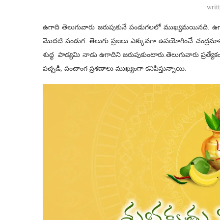
writ
ఉగాది తెలుగువారు జరుపుకునే పండుగలలో ముఖ్యమయినది. ఉగాద
మొదటి పండుగ. తెలుగు ప్రజలు ఎక్కువగా ఉపయోగించే చంద్రమాన 
శుద్ధ పాడ్యమి నాడు ఉగాదిని జరుపుకుంటారు.తెలుగువారు ప్రత్యేక
పచ్చడి, పంచాంగ ప్రశణాలు ముఖ్యంగా కనిపిస్తున్నాయి.