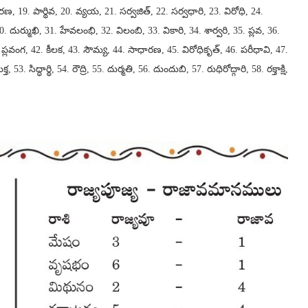
ారణ, 19. పార్థివ, 20. వ్యయ, 21. సర్వజిత్, 22. సర్వధారి, 23. విరోధి, 24.
్ముఖి, 31. హేవలంభి, 32. విలంబి, 33. వికారి, 34. శార్వరి, 35. ప్లవ, 36.
. ప్లవంగ, 42. కీలక, 43. సౌమ్య, 44. సాధారణ, 45. విరోధికృత్, 46. పరీధావి, 47.
సిద్ధార్థి, 54. రౌద్రి, 55. దుర్మతి, 56. దుందుబి, 57. రుధిరోద్గారి, 58. రక్తాక్షి,