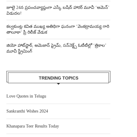
జూలై 24న ప్రపంచవ్యాప్తంగా ఎస్కే బషీద్‌ హారర్ మూవీ ‘అమెన్’
విడుదల!
కల్వకుంట్ల కవిత ముఖ్య అతిథిగా ఘనంగా ‘వెంకట్రామయ్య గారి
తాలూకా’ ప్రీ రిలీజ్ వేడుక
జియో హాట్‌స్టార్, అమెజాన్ ప్రైమ్, సన్‌నెక్ట్స్ ఓటీటీల్లో ‘త్రికాల’
మూవీ స్ట్రీమింగ్
TRENDING TOPICS
Love Quotes in Telugu
Sankranthi Wishes 2024
Khanapara Teer Results Today