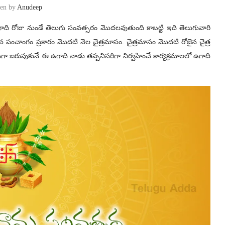
ten by
Anudeep
ి రోజు నుండే తెలుగు సంవత్సరం మొదలవుతుంది కాబట్టి ఇది తెలుగువారి
పంచాంగం ప్రకారం మొదటి నెల చైత్రమాసం. చైత్రమాసం మొదటి రోజైన చైత్ర
ంగా జరుపుకునే ఈ ఉగాది నాడు తప్పనిసరిగా నిర్వహించే కార్యక్రమాలలో ఉగాది