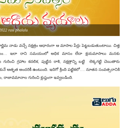
2022 rasi phalalu
్ణిమ నాడు వచ్చే నక్షత్రం ఆధారంగా ఆ మాసాల పేర్లు పెట్టబడుతుంటాయి. చిత్త
్తే వైశాఖం… ఇలా రాని సమయంలో అధిక మాసం లేదా క్షయమాసాలు మనకు
ి గ్ర‌హాల క‌ద‌లిక‌, పుట్టిన రాశి, న‌క్ష‌త్రాన్ని బ‌ట్టి లెక్క‌గ‌ట్టి చెబుతారు
తృత అంద‌రికీ ఉంటుంది. ఇదిగో క్రింది ప‌ట్టిక‌లో…. నూత‌న సంవ‌త్స‌రానికి
జావ‌మానాల గురించి క్లుప్తంగా ఇవ్వ‌బ‌డింది.