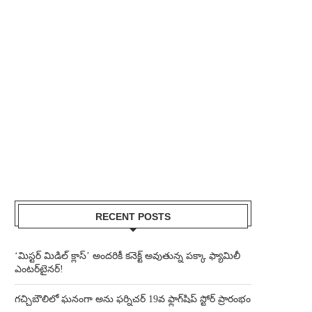
RECENT POSTS
‘మిస్టర్ మిడిల్ క్లాస్’ అందరికీ కనెక్ట్ అవుతున్న పక్కా ఫ్యామిలీ
ఎంటర్‌టైనర్!
గచ్చిబౌలిలో ఘనంగా అను ఫర్నిచర్ 19వ ఫ్లాగ్‌షిప్ స్టోర్ ప్రారంభం