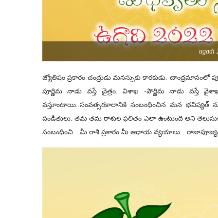
ugadi 
జ్యోతిషం ప్రకారం చంద్రుడు మనస్సుకు కారకుడు. చాంద్రమానంలో పూర
పూర్ణిమ నాడు వస్తే చైత్రం. విశాఖ -పౌర్ణిమ నాడు వస
వస్తూంటాయి..సంవత్స‌ర‌కాలానికి సంబంధించిన మ‌న భ‌విష్య‌త్ ను గురించ
పండితులు. త‌మ త‌మ రాశుల ఫ‌లితం ఎలా ఉంటుంది అని తెలుసుకునే ఆ
సంబంధించి…మీ రాశి ప్ర‌కారం మీ ఆధాయ వ్య‌యాలు…రాజాపూజ్యం, రా