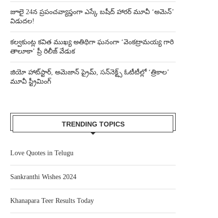
జూలై 24న ప్రపంచవ్యాప్తంగా ఎస్కే బషీద్‌ హారర్ మూవీ ‘అమెన్’
విడుదల!
కల్వకుంట్ల కవిత ముఖ్య అతిథిగా ఘనంగా ‘వెంకట్రామయ్య గారి
తాలూకా’ ప్రీ రిలీజ్ వేడుక
జియో హాట్‌స్టార్, అమెజాన్ ప్రైమ్, సన్‌నెక్ట్స్ ఓటీటీల్లో ‘త్రికాల’
మూవీ స్ట్రీమింగ్
TRENDING TOPICS
Love Quotes in Telugu
Sankranthi Wishes 2024
Khanapara Teer Results Today