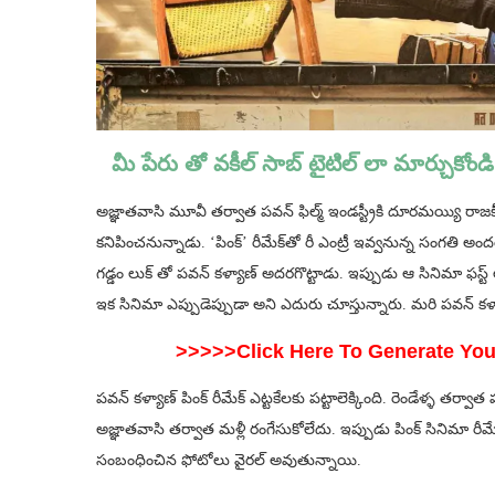
మీ పేరు తో వకీల్ సాబ్‌ టైటిల్ లా మార్చుకోండ
అజ్ఞాతవాసి మూవీ తర్వాత పవన్ ఫిల్మ్ ఇండస్ట్రీకి దూరమయ్యి రాజ
కనిపించనున్నాడు. ‘పింక్‌’ రీమేక్‌తో రీ ఎంట్రీ ఇవ్వనున్న సంగతి అంద
గడ్డం లుక్ తో పవన్ కళ్యాణ్ అదరగొట్టాడు. ఇప్పుడు ఆ సినిమా ఫస్ట్ 
ఇక సినిమా ఎప్పుడెప్పుడా అని ఎదురు చూస్తున్నారు. మరి పవన్ కళ్యా
>>>>>Click Here To Generate Yo
పవన్ కళ్యాణ్ పింక్ రీమేక్ ఎట్టకేలకు పట్టాలెక్కింది. రెండేళ్ళ తర
అజ్ఞాతవాసి తర్వాత మళ్లీ రంగేసుకోలేదు. ఇప్పుడు పింక్ సినిమా రీ
సంబంధించిన ఫోటోలు వైరల్ అవుతున్నాయి.