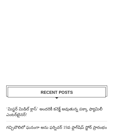
RECENT POSTS
‘మిస్టర్ మిడిల్ క్లాస్’ అందరికీ కనెక్ట్ అవుతున్న పక్కా ఫ్యామిలీ
ఎంటర్‌టైనర్!
గచ్చిబౌలిలో ఘనంగా అను ఫర్నిచర్ 19వ ఫ్లాగ్‌షిప్ స్టోర్ ప్రారంభం