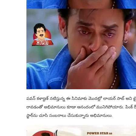
పవన్ కళ్యాణ్ నటిస్తున్న ఈ సినిమాకు మొదట్లో లాయర్ సాబ్ అని టైట
రావడంతో అభిమానులు కూడా ఆనందంలో మునిగిపోయారు. పింక్ రీమే
స్టార్‌ను చూసి సంబరాలు చేసుకున్నారు అభిమానులు.