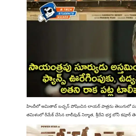
హిందీలో అమితాబ్ బచ్చన్ పోషించిన లాయర్ పాత్రను తెలుగులో ప
తమిళంలో రీమేక్ చేసిన బాలీవుడ్ నిర్మాత, శ్రీదేవి భర్త బోనీ కపూర్ తె