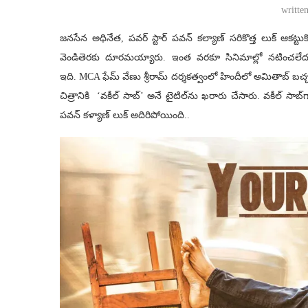
writte
జనసేన అధినేత, పవర్‌ స్టార్‌ పవన్‌ కల్యాణ్‌ సరికొత్త లుక్‌ ఆక
వెండితెరకు దూరమయ్యారు. ఇంత వరకూ సినిమాల్లో నటించలేదు,దా
ఇది. MCA ఫేమ్ వేణు శ్రీరామ్ దర్శకత్వంలో హిందీలో అమితాబ్ బచ్చన్
చిత్రానికి ‘వకీల్ సాబ్’ అనే టైటిల్‌ను ఖరారు చేసారు. వకీల్ సాబ్‌గ
పవన్ కళ్యాణ్ లుక్ అదిరిపోయింది..