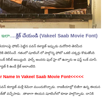
ి ఇలా.
…
క్లిక్ చేయండి (Vakeel Saab Movie Font)
కీయాలపై ఫోకస్ పెట్టిన పవన్ కళ్యాణ్ ఇప్పుడు మరోసారి తెరమీద
రికి తెలిసిందే. గతంలో షూటింగ్ లో పాల్గొన్న ఫోటో ఒకటి చక్కర్లు కొడుతోంది.
లుక్ రిలీజ్ అయ్యింది. ఫాన్స్ అందరు ఫుల్ హై లో ఉన్నారు ఆ ఫస్ట్ లుక్ చూసే.
ణ్ కి ఉండే క్రేజ్ అలాంటిది.
ur Name In Vakeel Saab Movie Font<<<<<
్వాత పవన్ కల్యాణ్ మళ్లీ కెమెరా ముందుకొచ్చాడు. రాజకీయాల్లో బిజీగా ఉన్న ఈయన
మేక్‌తో వచ్చేసాడు. .తాజాగా ఈయన షూటింగ్‌లో కూడా పాల్గొన్నాడు. దానికి