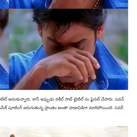
ిల్ అనుకున్నారు. కానీ ఇప్పుడు వకీల్ సాబ్ టైటిల్ ను ఫైనల్ చేసారు. పవన్
క్ షూటింగ్ జరుగుతున్న ప్రాంతం అంతా హడావిడిగా మారిపోయింది. పవర్