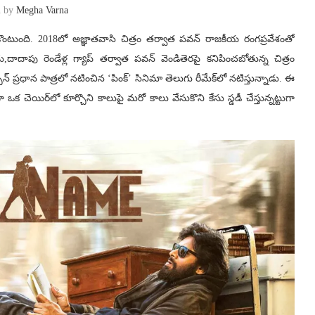
n by
Megha Varna
ట్టుకొంటుంది. 2018లో అజ్ఞాతవాసి చిత్రం తర్వాత పవన్‌ రాజకీయ రంగప్రవేశంతో
దాపు రెండేళ్ల గ్యాప్ తర్వాత పవన్ వెండితెరపై కనిపించబోతున్న చిత్రం
 ప్రధాన పాత్రలో నటించిన ‘పింక్’ సినిమా తెలుగు రీమేక్‌లో నటిస్తున్నాడు. ఈ
ా ఒక చెయిర్‌లో కూర్చొని కాలుపై మరో కాలు వేసుకొని కేసు స్డడీ చేస్తున్నట్టుగా