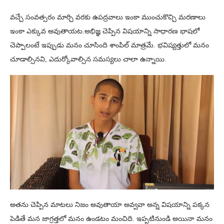
వచ్చే సంవత్సరం మార్చి వరకు ఉపద్రవాలు ఇంకా ముంచుకొచ్చి మరణాలు
ఇంకా ఎక్కువ అవుతాయట.అభిజ్ఞ చెప్పిన విషయాన్ని సాధారణ భాషలో
చెప్పాలంటే ఇప్పుడు మనం చూసింది శాంపిల్ మాత్రమే. భవిష్యత్తులో మనం
చూడాల్సినవి, ఎదుర్కోవాల్సిన సమస్యలు చాలా ఉన్నాయి.
అతను చెప్పిన మాటలు నిజం అవుతాయా అవ్వవా అన్న విషయాన్ని పక్కన
పెడితే మన జాగ్రత్తలో మనం ఉండటం మంచిది. ఇప్పటినుండి అయినా మనం