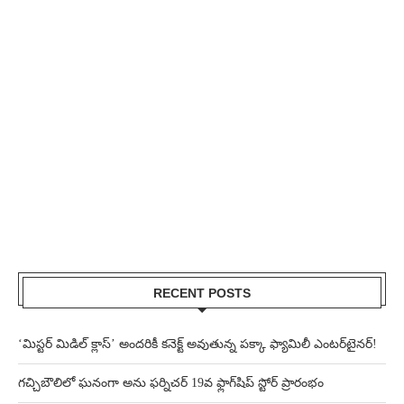
RECENT POSTS
‘మిస్టర్ మిడిల్ క్లాస్’ అందరికీ కనెక్ట్ అవుతున్న పక్కా ఫ్యామిలీ ఎంటర్‌టైనర్!
గచ్చిబౌలిలో ఘనంగా అను ఫర్నిచర్ 19వ ఫ్లాగ్‌షిప్ స్టోర్ ప్రారంభం