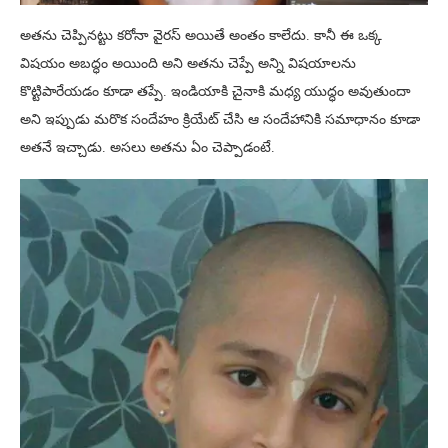
అతను చెప్పినట్టు కరోనా వైరస్ అయితే అంతం కాలేదు. కానీ ఈ ఒక్క
విషయం అబద్ధం అయింది అని అతను చెప్పే అన్ని విషయాలను
కొట్టిపారేయడం కూడా తప్పే. ఇండియాకి చైనాకి మధ్య యుద్ధం అవుతుందా
అని ఇప్పుడు మరొక సందేహం క్రియేట్ చేసి ఆ సందేహానికి సమాధానం కూడా
అతనే ఇచ్చాడు. అసలు అతను ఏం చెప్పాడంటే.