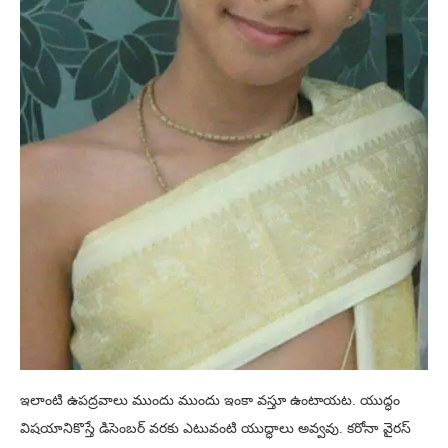
ఇలాంటి ఉపద్రవాలు ముందు ముందు ఇంకా వస్తూ ఉంటాయట. యుద్ధం
విషయానికొస్తే డిసెంబర్ వరకు ఎటువంటి యుద్ధాలు అవ్వవు. కరోనా వైరస్