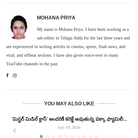
MOHANA PRIYA
My name is Mohana Priya. I have been working as a
sub-editor in Telugu Adda for the last three years and
am experienced in writing articles in cinema, sports, flash news, and
viral, and offbeat sections. I have also given voice-over to many
YouTube channels in the past.
YOU MAY ALSO LIKE
‘మిస్టర్ మిడిల్ క్లాస్’ అందరికీ కనెక్ట్ అవుతున్న పక్కా ఫ్యామిలీ...
గ
July 19, 2026