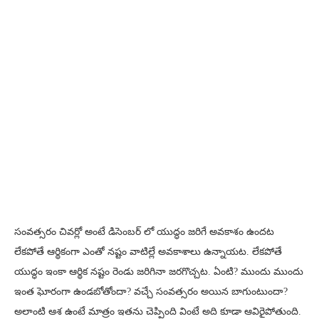
సంవత్సరం చివర్లో అంటే డిసెంబర్ లో యుద్ధం జరిగే అవకాశం ఉందట
లేకపోతే ఆర్థికంగా ఎంతో నష్టం వాటిల్లే అవకాశాలు ఉన్నాయట. లేకపోతే
యుద్ధం ఇంకా ఆర్థిక నష్టం రెండు జరిగినా జరగొచ్చట. ఏంటి? ముందు ముందు
ఇంత ఘోరంగా ఉండబోతోందా? వచ్చే సంవత్సరం అయిన బాగుంటుందా?
అలాంటి ఆశ ఉంటే మాత్రం ఇతను చెప్పింది వింటే అది కూడా ఆవిరైపోతుంది.