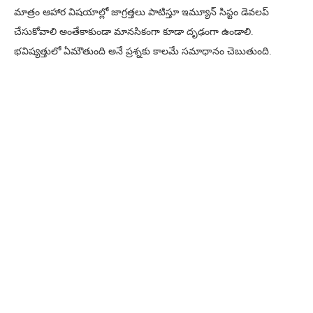
మాత్రం ఆహార విషయాల్లో జాగ్రత్తలు పాటిస్తూ ఇమ్యూన్ సిస్టం డెవలప్
చేసుకోవాలి అంతేకాకుండా మానసికంగా కూడా దృఢంగా ఉండాలి.
భవిష్యత్తులో ఏమౌతుంది అనే ప్రశ్నకు కాలమే సమాధానం చెబుతుంది.