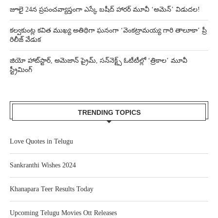
జూలై 24న ప్రపంచవ్యాప్తంగా ఎస్కే బషీద్‌ హారర్ మూవీ ‘అమెన్’ విడుదల!
కల్వకుంట్ల కవిత ముఖ్య అతిథిగా ఘనంగా ‘వెంకట్రామయ్య గారి తాలూకా’ ప్రీ
రిలీజ్ వేడుక
జియో హాట్‌స్టార్, అమెజాన్ ప్రైమ్, సన్‌నెక్ట్స్ ఓటీటీల్లో ‘త్రికాల’ మూవీ
స్ట్రీమింగ్
TRENDING TOPICS
Love Quotes in Telugu
Sankranthi Wishes 2024
Khanapara Teer Results Today
Upcoming Telugu Movies Ott Releases