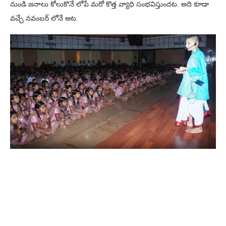
నుండి జనాలు కోలుకొనే లోపే మరో కొత్త వ్యాధి సంభవిస్తుందట. అది కూడా
వచ్చే నవంబర్ లోనే అట.