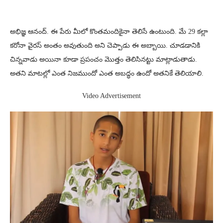
అభిజ్ఞ ఆనంద్. ఈ పేరు మీలో కొంతమందికైనా తెలిసే ఉంటుంది. మే 29 కల్లా
కరోనా వైరస్ అంతం అవుతుంది అని చెప్పాడు ఈ అబ్బాయి. చూడడానికి
చిన్నవాడు అయినా కూడా ప్రపంచం మొత్తం తెలిసినట్టు మాట్లాడుతాడు.
అతని మాటల్లో ఎంత నిజముందో ఎంత అబద్ధం ఉందో అతనికే తెలియాలి.
Video Advertisement