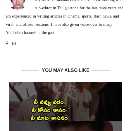
sub-editor in Telugu Adda for the last three years and
am experienced in writing articles in cinema, sports, flash news, and
viral, and offbeat sections. I have also given voice-over to many
YouTube channels in the past.
YOU MAY ALSO LIKE