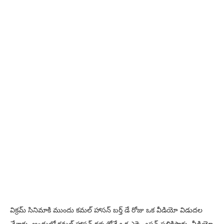
విక్రమ్ సినిమాకి ముందు కమల్ హాసన్ బర్త్ డే రోజు ఒక వీడియో విడుదల