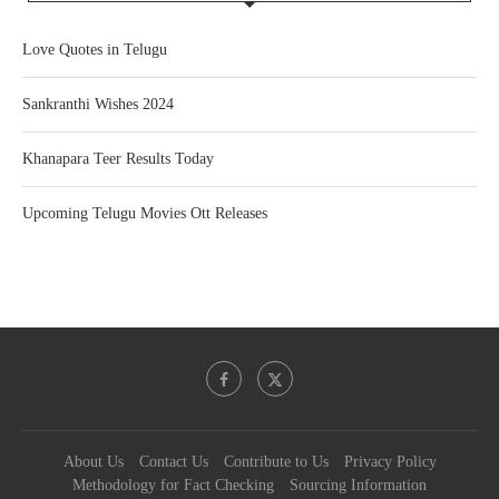
Love Quotes in Telugu
Sankranthi Wishes 2024
Khanapara Teer Results Today
Upcoming Telugu Movies Ott Releases
About Us
Contact Us
Contribute to Us
Privacy Policy
Methodology for Fact Checking
Sourcing Information