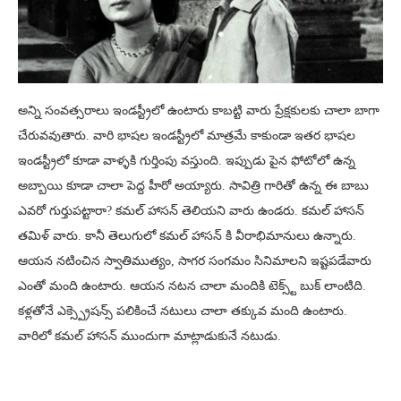
అన్ని సంవత్సరాలు ఇండస్ట్రీలో ఉంటారు కాబట్టి వారు ప్రేక్షకులకు చాలా బాగా
చేరువవుతారు. వారి భాషల ఇండస్ట్రీలో మాత్రమే కాకుండా ఇతర భాషల
ఇండస్ట్రీలో కూడా వాళ్ళకి గుర్తింపు వస్తుంది. ఇప్పుడు పైన ఫోటోలో ఉన్న
అబ్బాయి కూడా చాలా పెద్ద హీరో అయ్యారు. సావిత్రి గారితో ఉన్న ఈ బాబు
ఎవరో గుర్తుపట్టారా? కమల్ హాసన్ తెలియని వారు ఉండరు. కమల్ హాసన్
తమిళ్ వారు. కానీ తెలుగులో కమల్ హాసన్ కి వీరాభిమానులు ఉన్నారు.
ఆయన నటించిన స్వాతిముత్యం, సాగర సంగమం సినిమాలని ఇష్టపడేవారు
ఎంతో మంది ఉంటారు. ఆయన నటన చాలా మందికి టెక్స్ట్ బుక్ లాంటిది.
కళ్లతోనే ఎక్స్ప్రెషన్స్ పలికించే నటులు చాలా తక్కువ మంది ఉంటారు.
వారిలో కమల్ హాసన్ ముందుగా మాట్లాడుకునే నటుడు.