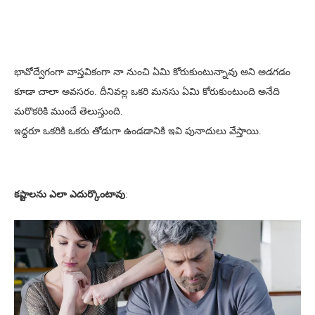
భావోద్వేగంగా వాస్తవికంగా నా నుంచి ఏమి కోరుకుంటున్నావు అని అడగడం
కూడా చాలా అవసరం. దీనివల్ల ఒకరి మనసు ఏమి కోరుకుంటుంది అనేది
మరొకరికి ముందే తెలుస్తుంది.
ఇద్దరూ ఒకరికి ఒకరు తోడుగా ఉండడానికి ఇవి పునాదులు వేస్తాయి.
కష్టాలను ఎలా ఎదుర్కొంటావు
: