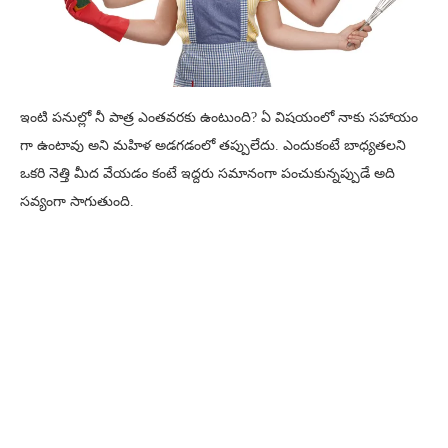
ఇంటి పనుల్లో నీ పాత్ర ఎంతవరకు ఉంటుంది? ఏ విషయంలో నాకు సహాయం
గా ఉంటావు అని మహిళ అడగడంలో తప్పులేదు. ఎందుకంటే బాధ్యతలని
ఒకరి నెత్తి మీద వేయడం కంటే ఇద్దరు సమానంగా పంచుకున్నప్పుడే అది
సవ్యంగా సాగుతుంది.