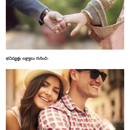
భవిష్యత్తు లక్ష్యాలు గురించి: