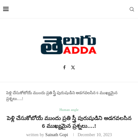
పెళ్లి చేసుకోబోయే ముందు ప్రతి స్త్రీ పురుషుడిని అడగవలసిన 6 ముఖ్యమైన
ప్రశ్నలు….!
Human angle
పెళ్లి చేసుకోబోయే ముందు ప్రతి స్త్రీ పురుషుడిని అడగవలసిన
6 ముఖ్యమైన ప్రశ్నలు….!
written by
Sainath Gopi
December 10, 2023