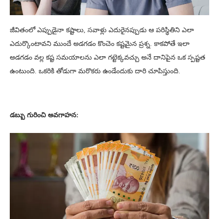
జీవితంలో ఎప్పుడైనా కష్టాలు, సవాళ్లు ఎదురైనప్పుడు ఆ పరిస్థితిని ఎలా
ఎదుర్కొంటావని ముందే అడగడం కొంచెం కష్టమైన ప్రశ్న. కాకపోతే ఇలా
అడగడం వల్ల కష్ట సమయాలను ఎలా గట్టెక్కవచ్చు అనే దానిపైన ఒక స్పష్టత
ఉంటుంది. ఒకరికి తోడుగా మరొకరు ఉండేందుకు దారి చూపిస్తుంది.
డబ్బు గురించి అవగాహన: