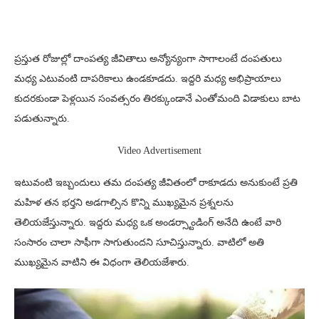
ప్రస్తుత రోజుల్లో దాంపత్య జీవితాలు అన్యోన్యంగా సాగాలంటే దంపతులు
మధ్య ఎటువంటి దాపరికాలు ఉండకూడదు. ఇద్దరి మధ్య అభిప్రాయాలు
కుదరకుండా పెళ్లయిన సంవత్సరం తిరక్కుండానే ఎంతోమంది విడాకులు బాట
పడుతున్నారు.
Video Advertisement
ఇటువంటి ఇబ్బందులు తమ దంపత్య జీవితంలో రాకూడదు అనుకుంటే ప్రతి
మహిళ తన భర్తని అడగాల్సిన కొన్ని ముఖ్యమైన ప్రశ్నలను
తెలియజేస్తున్నారు. ఇద్దరు మధ్య ఒక అండర్స్టాండింగ్ అనేది ఉంటే వారి
సంసారం చాలా సాఫీగా సాగుతుందని సూచిస్తున్నారు. వాటిలో అతి
ముఖ్యమైన వాటిని ఈ విధంగా తెలియజేశారు.