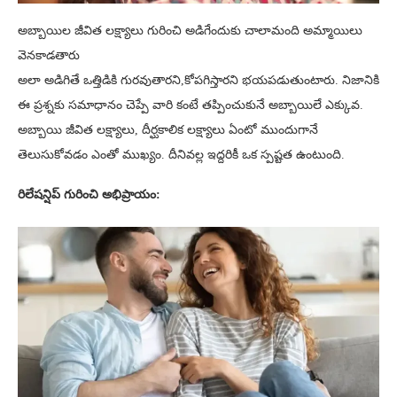
అబ్బాయిల జీవిత లక్ష్యాలు గురించి అడిగేందుకు చాలామంది అమ్మాయిలు
వెనకాడతారు
అలా అడిగితే ఒత్తిడికి గురవుతారని,కోపగిస్తారని భయపడుతుంటారు. నిజానికి
ఈ ప్రశ్నకు సమాధానం చెప్పే వారి కంటే తప్పించుకునే అబ్బాయిలే ఎక్కువ.
అబ్బాయి జీవిత లక్ష్యాలు, దీర్ఘకాలిక లక్ష్యాలు ఏంటో ముందుగానే
తెలుసుకోవడం ఎంతో ముఖ్యం. దీనివల్ల ఇద్దరికీ ఒక స్పష్టత ఉంటుంది.
రిలేషన్షిప్ గురించి అభిప్రాయం: