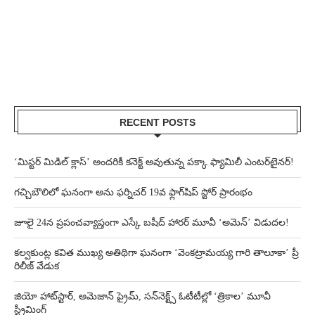
RECENT POSTS
‘మిస్టర్ మిడిల్ క్లాస్’ అందరికీ కనెక్ట్ అవుతున్న పక్కా ఫ్యామిలీ ఎంటర్‌టైనర్!
గచ్చిబౌలిలో ఘనంగా అను ఫర్నిచర్ 19వ ఫ్లాగ్‌షిప్ స్టోర్ ప్రారంభం
జూలై 24న ప్రపంచవ్యాప్తంగా ఎస్కే బషీద్‌ హారర్ మూవీ ‘అమెన్’ విడుదల!
కల్వకుంట్ల కవిత ముఖ్య అతిథిగా ఘనంగా ‘వెంకట్రామయ్య గారి తాలూకా’ ప్రీ
రిలీజ్ వేడుక
జియో హాట్‌స్టార్, అమెజాన్ ప్రైమ్, సన్‌నెక్ట్స్ ఓటీటీల్లో ‘త్రికాల’ మూవీ
స్ట్రీమింగ్