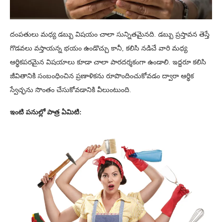
దంపతులు మధ్య డబ్బు విషయం చాలా సున్నితమైనది. డబ్బు ప్రస్తావన తెస్తే
గొడవలు వస్తాయన్న భయం ఉండొచ్చు కానీ, కలిసి నడిచే వారి మధ్య
ఆర్థికపరమైన విషయాలు కూడా చాలా పారదర్శకంగా ఉండాలి. ఇద్దరూ కలిసి
జీవితానికి సంబంధించిన ప్రణాళికను రూపొందించుకోవడం ద్వారా ఆర్థిక
స్వేచ్ఛను సొంతం చేసుకోవడానికి వీలుంటుంది.
ఇంటి పనుల్లో పాత్ర ఏమిటి: