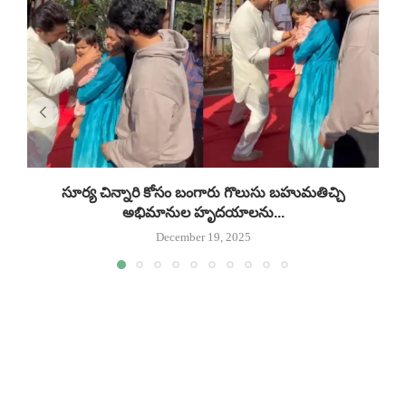
సూర్య చిన్నారి కోసం బంగారు గొలుసు బహుమతిచ్చి
ఆ
అభిమానుల హృదయాలను...
December 19, 2025