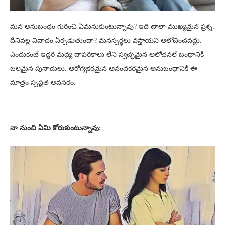
మన అనుబంధం గురించి ఏమనుకుంటున్నావు? ఇది చాలా ముఖ్యమైన ప్రశ్న.
దీనివల్ల వివాదం ఏర్పడుతుందా? మనస్పర్ధలు వస్తాయని ఆలోచించవద్దు.
ఎందుకంటే ఇద్దరి మధ్య దాపరికాలు లేని స్వచ్ఛమైన ఆలోచనలే బంధానికి
బలమైన పునాదులు. ఆరోగ్యకరమైన ఆనందకరమైన అనుబంధానికి ఈ
మాత్రం స్పష్టత అవసరం.
నా నుంచి ఏమి కోరుకుంటున్నావు: