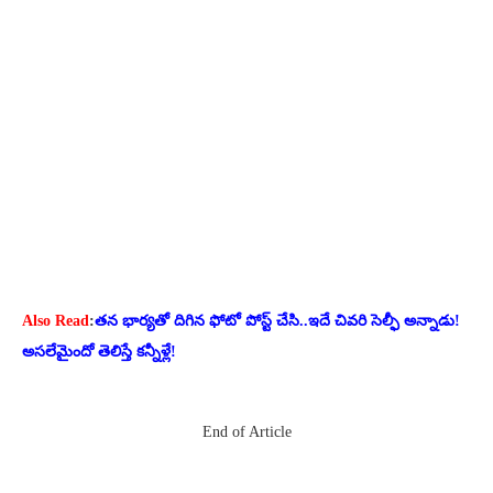
Also Read
:
తన భార్యతో దిగిన ఫోటో పోస్ట్ చేసి..ఇదే చివరి సెల్ఫీ అన్నాడు!
అసలేమైందో తెలిస్తే కన్నీళ్లే!
End of Article