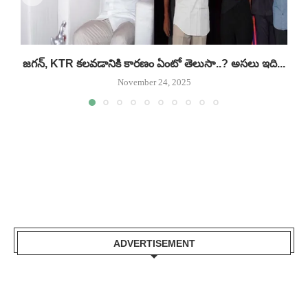
జగన్, KTR కలవడానికి కారణం ఏంటో తెలుసా..? అసలు ఇది...
November 24, 2025
ADVERTISEMENT