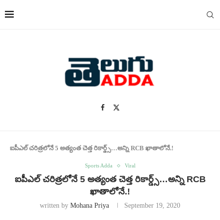
ఐపీఎల్ చరిత్రలోనే 5 అత్యంత చెత్త రికార్డ్స్…అన్ని RCB ఖాతాలోనే.!
Sports Adda
Viral
ఐపీఎల్ చరిత్రలోనే 5 అత్యంత చెత్త రికార్డ్స్…అన్ని RCB
ఖాతాలోనే.!
written by
Mohana Priya
September 19, 2020