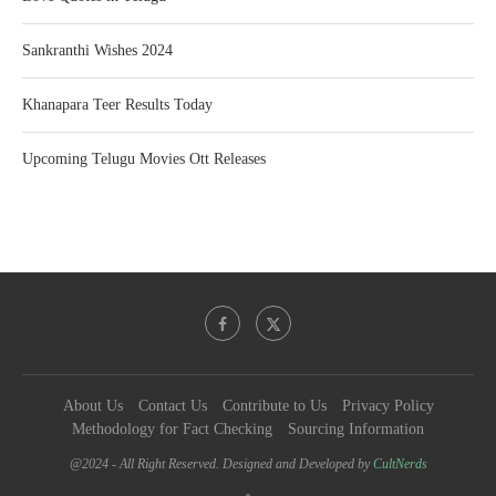
Sankranthi Wishes 2024
Khanapara Teer Results Today
Upcoming Telugu Movies Ott Releases
About Us
Contact Us
Contribute to Us
Privacy Policy
Methodology for Fact Checking
Sourcing Information
@2024 - All Right Reserved. Designed and Developed by
CultNerds