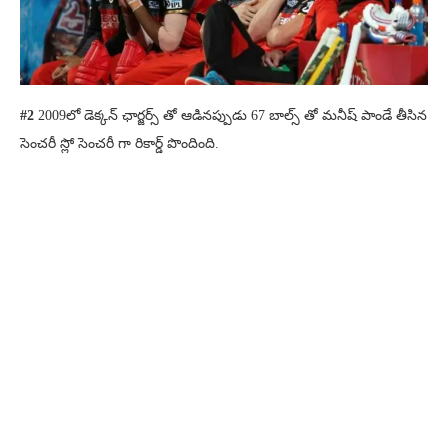
#2
2009లో డెక్కన్ ఛార్జర్స్ తో ఆడినప్పుడు 67 బాల్స్ తో మనీష్ పాండే తీసిన
సెంచరీ స్లో సెంచరీ గా రికార్డ్ పొందింది.