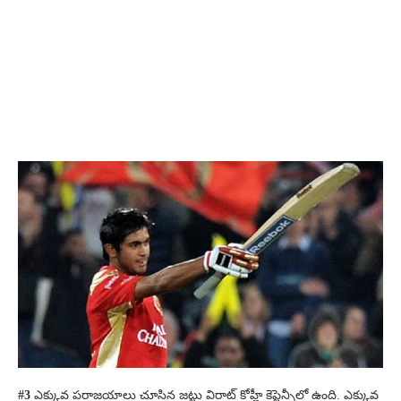
#3
ఎక్కువ పరాజయాలు చూసిన జట్టు విరాట్ కోహ్లీ కెప్టెన్సీలో ఉంది. ఎక్కువ