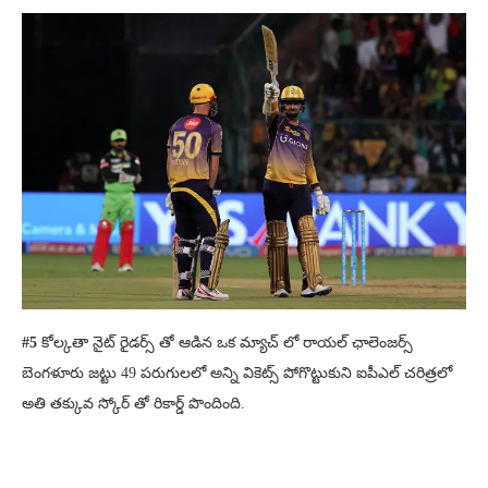
#5
కోల్కతా నైట్ రైడర్స్ తో ఆడిన ఒక మ్యాచ్ లో రాయల్ ఛాలెంజర్స్
బెంగళూరు జట్టు 49 పరుగులలో అన్ని వికెట్స్ పోగొట్టుకుని ఐపీఎల్ చరిత్రలో
అతి తక్కువ స్కోర్ తో రికార్డ్ పొందింది.