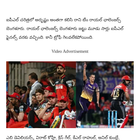
ఐపీఎల్ చరిత్రలో అదృష్టం అంతగా కలిసి రాని టీం రాయల్ ఛాలెంజర్స్
బెంగళూరు. రాయల్ ఛాలెంజర్స్ బెంగళూరు జట్టు మూడు సార్లు ఐపీఎల్
ఫైనల్స్ వరకు వచ్చింది. కానీ ట్రోఫీ గెలవలేకపోయింది.
Video Advertisement
ఎబి డెవిలియర్స్, విరాట్ కోహ్లీ, క్రిస్ గేల్, కేఎల్ రాహుల్, అనిల్ కుంబ్లే,