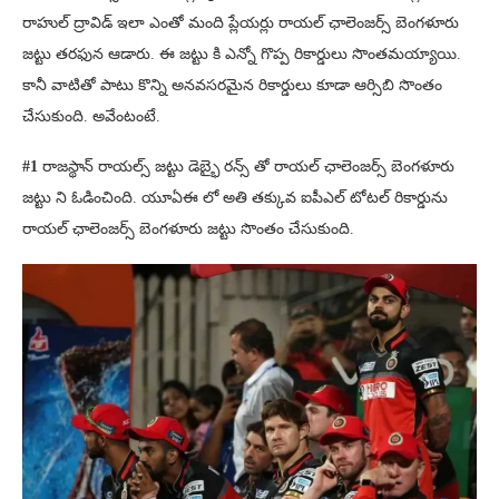
రాహుల్ ద్రావిడ్ ఇలా ఎంతో మంది ప్లేయర్లు రాయల్ ఛాలెంజర్స్ బెంగళూరు
జట్టు తరఫున ఆడారు. ఈ జట్టు కి ఎన్నో గొప్ప రికార్డులు సొంతమయ్యాయి.
కానీ వాటితో పాటు కొన్ని అనవసరమైన రికార్డులు కూడా ఆర్సిబి సొంతం
చేసుకుంది. అవేంటంటే.
#1
రాజస్థాన్ రాయల్స్ జట్టు డెబ్భై రన్స్ తో రాయల్ ఛాలెంజర్స్ బెంగళూరు
జట్టు ని ఓడించింది. యూఏఈ లో అతి తక్కువ ఐపీఎల్ టోటల్ రికార్డును
రాయల్ ఛాలెంజర్స్ బెంగళూరు జట్టు సొంతం చేసుకుంది.