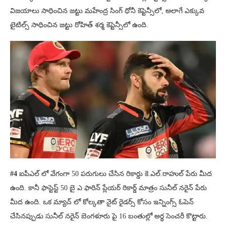
విజయాలు సాధించిన జట్టు మహేంద్ర సింగ్ ధోనీ కెప్టెన్సీలో, అలాగే ఎక్కువ
టైటిల్స్ సాధించిన జట్టు రోహిత్ శర్మ కెప్టెన్సీలో ఉంది.
#4
ఐపీఎల్ లో వేగంగా 50 పరుగులు చేసిన రికార్డు కె.ఎల్.రాహుల్ పేరు మీద
ఉంది. కానీ ఫాస్టెస్ట్ 50 బై ఎ ఫారిన్ ప్లేయర్ రికార్డ్ మాత్రం సునీల్ నరైన్ పేరు
మీద ఉంది. ఒక మ్యాచ్ లో కోల్కతా నైట్ రైడర్స్ కోసం ఇన్నింగ్స్ ఓపెన్
చేసినప్పుడు సునీల్ నరైన్ బెంగళూరు పై 16 బంతుల్లో అర్థ సెంచరీ కొట్టారు.