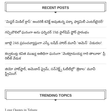
RECENT POSTS
‘మిస్టర్ మిడిల్ క్లాస్’ అందరికీ కనెక్ట్ అవుతున్న పక్కా ఫ్యామిలీ ఎంటర్‌టైనర్!
గచ్చిబౌలిలో ఘనంగా అను ఫర్నిచర్ 19వ ఫ్లాగ్‌షిప్ స్టోర్ ప్రారంభం
జూలై 24న ప్రపంచవ్యాప్తంగా ఎస్కే బషీద్‌ హారర్ మూవీ ‘అమెన్’ విడుదల!
కల్వకుంట్ల కవిత ముఖ్య అతిథిగా ఘనంగా ‘వెంకట్రామయ్య గారి తాలూకా’ ప్రీ
రిలీజ్ వేడుక
జియో హాట్‌స్టార్, అమెజాన్ ప్రైమ్, సన్‌నెక్ట్స్ ఓటీటీల్లో ‘త్రికాల’ మూవీ
స్ట్రీమింగ్
TRENDING TOPICS
Love Quotes in Telugu