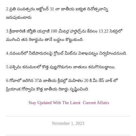
2.ప్రతి సంవత్సరం అక్టోబర్ 31 నా జాతీయ ఐక్యత దినోత్సవాన్ని
జరుపుకుంటారు
3.క్రీడాకారిణి జ్యోతి యర్రాజీ 100
మీటర్ల హర్డిల్స్‌ను
కేవలం 13.22 సెకన్లలో
ముగించి తన రికార్డును తానే బద్దలు కొట్టుకుంది.
4.నవంబర్‌లో నీటిపారుదలపై గ్లోబల్‌ మీట్‌ను విశాఖపట్నం నిర్వహించనుంది.
5.పశ్చిమ కనుమలలో కొత్త పుట్టగొడుగుల జాతులు కనుగొనబడ్డాయి.
6.గోవాలో జరిగిన 37వ జాతీయ క్రీడల్లో మహిళల 20 కి.మీ రేస్ వాక్ లో
ప్రియాంక గోస్వామి కొత్త జాతీయ రికార్డు సృష్టించింది
Stay Updated With The Latest Current Affairs
November 1, 2023