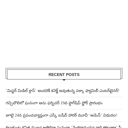
RECENT POSTS
‘మిస్టర్ మిడిల్ క్లాస్’ అందరికీ కనెక్ట్ అవుతున్న పక్కా ఫ్యామిలీ ఎంటర్‌టైనర్!
గచ్చిబౌలిలో ఘనంగా అను ఫర్నిచర్ 19వ ఫ్లాగ్‌షిప్ స్టోర్ ప్రారంభం
జూలై 24న ప్రపంచవ్యాప్తంగా ఎస్కే బషీద్‌ హారర్ మూవీ ‘అమెన్’ విడుదల!
కల్వకుంట్ల కవిత ముఖ్య అతిథిగా ఘనంగా ‘వెంకట్రామయ్య గారి తాలూకా’ ప్రీ