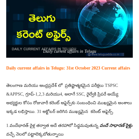
Daily current affairs in Telugu
Daily current affairs in Telugu: 31st
October 2023 Current affairs
తెలంగాణ మరియు ఆంధ్రప్రదేశ్ లో ప్రతిష్టాత్మకమైన పరీక్షలు TSPSC
&APPSC, గ్రూప్-1,2,3 మరియు4, అలాగే SSC, రైల్వేకి ప్రిపరే అయ్యే
అభ్యర్థుల కోసం రోజువారీ కరెంట్ అఫైర్స్‌కు సంబంధించి ముఖ్యమైన అంశాలు
ఇక్కడ లభిస్తాయి. 31 అక్టోబర్ జరిగిన ముఖ్యమైన కరెంట్ అఫైర్స్‌.
1.వందేభారత్‌ రైళ్ల తర్వాత అదే తరహాలో సిద్ధమవుతున్న
వందే సాధారణ్‌
రైళ్లు
వచ్చే నెలలో పట్టాలెక్కబోతున్నాయి