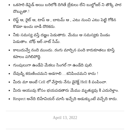
ఒకసారి డిసైడ్ అయి బరిలోకి దిగితే బ్రేకులు లేని బుల్డోజర్ ని తొక్కి పార
దొబ్బుతా.!
లెఫ్ట్ ఆ, రైట్ ఆ, టాప్ ఆ , బాటమ్ ఆ , ఎటు నుంచి ఎటు పెట్టి గోకిన
కొడకా ఇంచు బాడీ దొరకదు.
నీకు సమస్య వస్తే దణ్ణం పెడుతారు. మేము ఆ సమస్యకు పిండం
పెడుతాం. బోథ్ ఆర్ నాట్ సేమ్.
కాలుదువ్వే నంది ముందు..రంగు మార్చిన పంది కారుకూతలు కూస్తే
కపాలం పగిలిపోద్ది.
గుంపులుగా ఉండేవి మేకలు సింగల్ గా ఉండేది పులి.
దేవుడ్ని కరుణించమని అడగాలి….కనిపించమని కాదు !
మీరు మా అంటే Cell లో వేస్తారు నేను డైరెక్ట్ Hell కి పంపించా.
మీరు ఆయువు కోసం భయపడతారు మేము మృత్యువు కి ఎదురెళ్తాం.
Respect అనేది బిహేవియర్ చూసి ఇచ్చేది అడుక్కుంటే వచ్చేది కాదు.
April 13, 2022