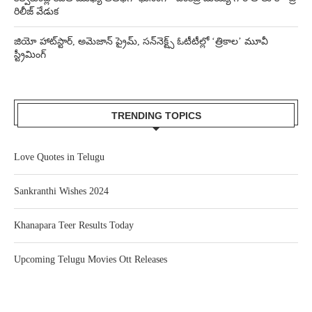
రిలీజ్ వేడుక
జియో హాట్‌స్టార్, అమెజాన్ ప్రైమ్, సన్‌నెక్ట్స్ ఓటీటీల్లో ‘త్రికాల’ మూవీ
స్ట్రీమింగ్
TRENDING TOPICS
Love Quotes in Telugu
Sankranthi Wishes 2024
Khanapara Teer Results Today
Upcoming Telugu Movies Ott Releases