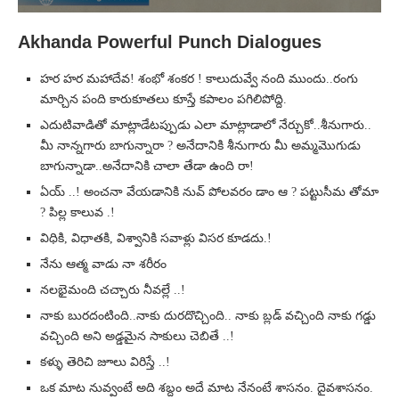
Akhanda Powerful Punch Dialogues
హర హర మహాదేవ! శంభో శంకర ! కాలుదువ్వే నంది ముందు..రంగు
మార్చిన పంది కారుకూతలు కూస్తే కపాలం పగిలిపోద్ది.
ఎదుటివాడితో మాట్లాడేటప్పుడు ఎలా మాట్లాడాలో నేర్చుకో..శీనుగారు..
మీ నాన్నగారు బాగున్నారా ? అనేదానికి శీనుగారు మీ అమ్మమొగుడు
బాగున్నాడా..అనేదానికి చాలా తేడా ఉంది రా!
ఏయ్ ..! అంచనా వేయడానికి నువ్ పోలవరం డాం ఆ ? పట్టుసీమ తోమా
? పిల్ల కాలువ .!
విధికి, విధాతకి, విశ్వానికి సవాళ్లు విసర కూడదు.!
నేను ఆత్మ వాడు నా శరీరం
నలభైమంది చచ్చారు నీవల్లే ..!
నాకు బురదంటింది..నాకు దురదొచ్చింది.. నాకు బ్లడ్ వచ్చింది నాకు గడ్డు
వచ్చింది అని అడ్డమైన సాకులు చెబితే ..!
కళ్ళు తెరిచి జూలు విరిస్తే ..!
ఒక మాట నువ్వంటే అది శబ్దం అదే మాట నేనంటే శాసనం. దైవశాసనం.