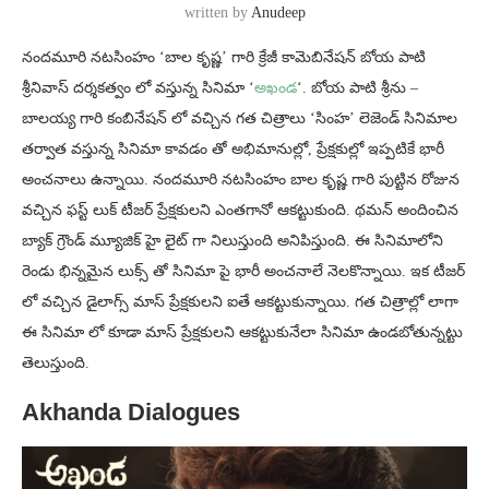
written by
Anudeep
నందమూరి నటసింహం ‘బాల కృష్ణ’ గారి క్రేజీ కామెబినేషన్ బోయ పాటి
శ్రీనివాస్ దర్శకత్వం లో వస్తున్న సినిమా ‘
అఖండ
‘. బోయ పాటి శ్రీను –
బాలయ్య గారి కంబినేషన్ లో వచ్చిన గత చిత్రాలు ‘సింహ’ లెజెండ్ సినిమాల
తర్వాత వస్తున్న సినిమా కావడం తో అభిమానుల్లో, ప్రేక్షకుల్లో ఇప్పటికే భారీ
అంచనాలు ఉన్నాయి. నందమూరి నటసింహం బాల కృష్ణ గారి పుట్టిన రోజున
వచ్చిన ఫస్ట్ లుక్ టీజర్ ప్రేక్షకులని ఎంతగానో ఆకట్టుకుంది. థమన్ అందించిన
బ్యాక్ గ్రౌండ్ మ్యూజిక్ హై లైట్ గా నిలుస్తుంది అనిపిస్తుంది. ఈ సినిమాలోని
రెండు భిన్నమైన లుక్స్ తో సినిమా పై భారీ అంచనాలే నెలకొన్నాయి. ఇక టీజర్
లో వచ్చిన డైలాగ్స్ మాస్ ప్రేక్షకులని ఐతే ఆకట్టుకున్నాయి. గత చిత్రాల్లో లాగా
ఈ సినిమా లో కూడా మాస్ ప్రేక్షకులని ఆకట్టుకునేలా సినిమా ఉండబోతున్నట్టు
తెలుస్తుంది.
Akhanda Dialogues