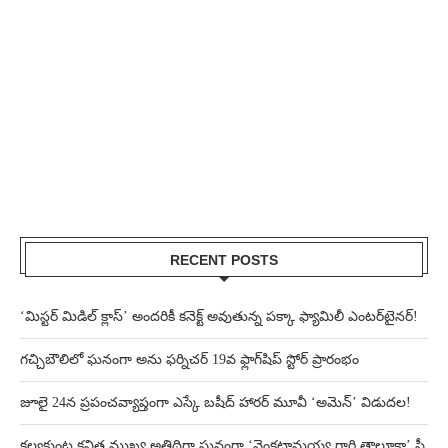
RECENT POSTS
‘మిస్టర్ మిడిల్ క్లాస్’ అందరికీ కనెక్ట్ అవుతున్న పక్కా ఫ్యామిలీ ఎంటర్‌టైనర్!
గచ్చిబౌలిలో ఘనంగా అను ఫర్నిచర్ 19వ ఫ్లాగ్‌షిప్ స్టోర్ ప్రారంభం
జూలై 24న ప్రపంచవ్యాప్తంగా ఎస్కే బషీద్‌ హారర్ మూవీ ‘అమెన్’ విడుదల!
కల్వకుంట్ల కవిత ముఖ్య అతిథిగా ఘనంగా ‘వెంకట్రామయ్య గారి తాలూకా’ ప్రీ