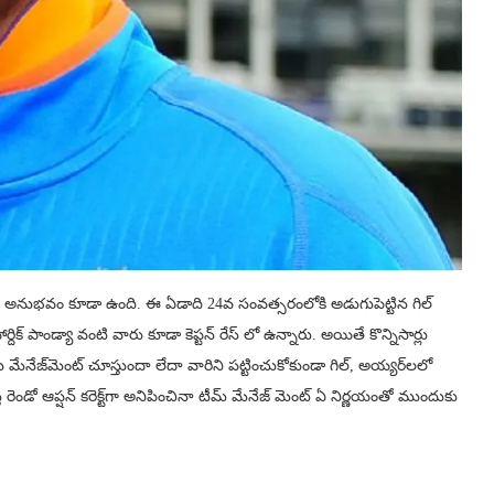
హరించిన అనుభవం కూడా ఉంది. ఈ ఏడాది 24వ సంవత్సరంలోకి అడుగుపెట్టిన గిల్
ిక్ పాండ్యా వంటి వారు కూడా కెప్టన్ రేస్ లో ఉన్నారు. అయితే కొన్నిసార్లు
మ్ మేనేజ్‌మెంట్ చూస్తుందా లేదా వారిని పట్టించుకోకుండా గిల్, అయ్యర్‌లలో
ే రెండో ఆప్షన్ కరెక్ట్‌గా అనిపించినా టీమ్ మేనేజ్ మెంట్ ఏ నిర్ణయంతో ముందుకు