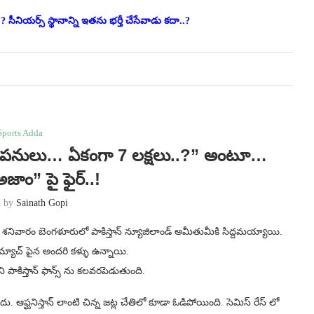
.? సీనియర్స్ స్థానాన్ని ఇతను భర్తీ చేసేవాడు కదా..?
Sports Adda
వేం పనులు… ఏకంగా 7 లక్షలు..?” అంటూ…
జాం” పై ఫైర్..!
n by
Sainath Gopi
ది. శనివారం బెంగళూరులో పాకిస్తాన్ న్యూజిలాండ్ అమీతుమీకి సిద్దమయ్యాయి.
యాచ్ పైన అందరి కళ్ళు ఉన్నాయి.
ి పాకిస్తాన్ ఫాన్స్ ను కలవరపెడుతుంది.
లేదు. ఆఫ్ఘనిస్తాన్ లాంటి చిన్న జట్ల చేతిలో కూడా ఓడిపోయింది. సెమిస్ రేస్ లో