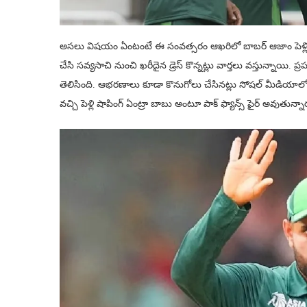
అసలు విషయం ఏంటంటే ఈ సంవత్సరం ఆఖరిలో బాబర్ ఆజాం పెళ్లి జ
చేసి సవ్యసాచి నుంచి ఖరీదైన డ్రెస్ కొన్నట్లు వార్తలు వస్తున్నాయి. ప
తెలిసింది. ఆభరణాలు కూడా కొనుగోలు చేసినట్లు సోషల్ మీడియాలో ప్
వచ్చి పెళ్లి షాపింగ్ ఏంట్రా బాబు అంటూ పాక్ ఫ్యాన్స్ ఫైర్ అవుతున్నా