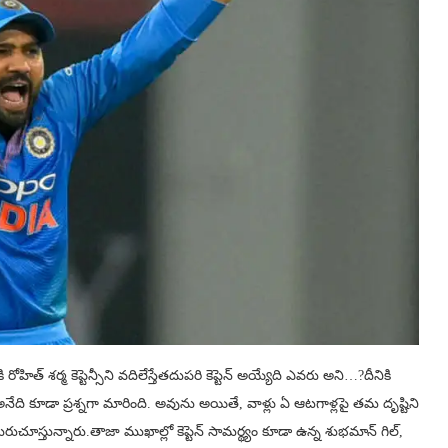
ోహిత్ శర్మ కెప్టెన్సీని వదిలేస్తేతదుపరి కెప్టెన్ అయ్యేది ఎవరు అని…?దీనికి
 అనేది కూడా ప్రశ్నగా మారింది. అవును అయితే, వాళ్లు ఏ ఆటగాళ్లపై తమ దృష్టిని
చూస్తున్నారు.తాజా ముఖాల్లో కెప్టెన్ సామర్థ్యం కూడా ఉన్న శుభమాన్ గిల్,