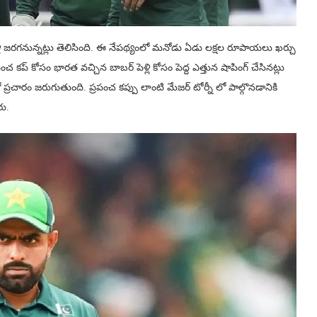
రగనున్నట్లు తెలిసింది. ఈ నేపథ్యంలో మనోడు ఏడు లక్షల రూపాయలు ఖర్చు
్రపంచ కప్ కోసం భారత వచ్చిన బాబర్ పెళ్లి కోసం పెద్ద ఎత్తున షాపింగ్ చేసినట్లు
రచారం జరుగుతుంది. ప్రపంచ కప్పు లాంటి మేజర్ టోర్నీ లో పాల్గొనడానికి
రు.