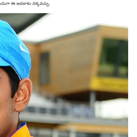
 ముందుగా ఈ అవకాశం దక్కవచ్చు.