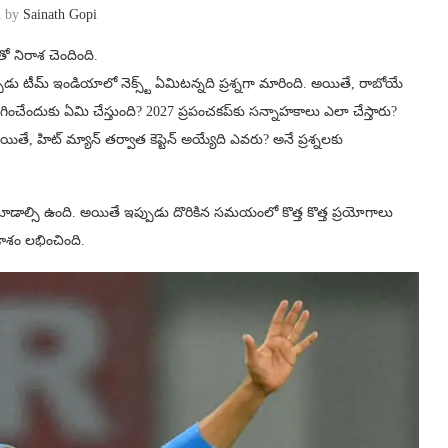
n by
Sainath Gopi
ో నిరాశ చెందింది.
్పుడు టీమ్ ఇండియాలో నెక్స్ట్ ఏమిటన్నది ప్రశ్నగా మారింది. అయితే, రాబోయే
ుగించేందుకు ఏమి చేస్తుంది? 2027 ప్రపంచకప్‌కు సన్నాహకాలు ఎలా చేస్తారు?
తే, హిట్ మ్యాన్ తర్వాత కెప్టెన్ అయ్యేది ఎవరు? అనే ప్రశ్నలకు
డాల్సి ఉంది. అయితే ఇప్పుడు దొరికిన సమయంలో కొత్త కొత్త ప్రయోగాలు
కాశం లభించింది.