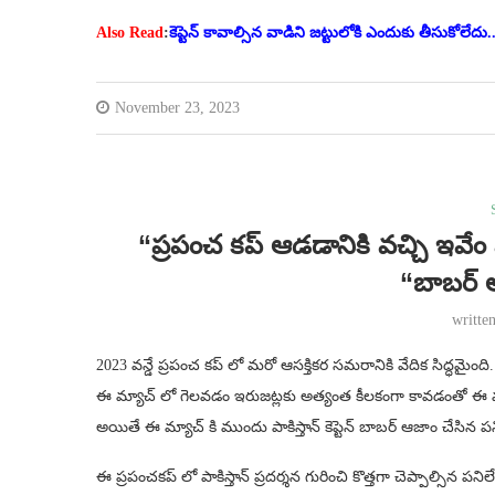
Also Read
:
కెప్టెన్ కావాల్సిన వాడిని జట్టులోకి ఎందుకు తీసుకోలేదు.
November 23, 2023
“ప్రపంచ కప్ ఆడడానికి వచ్చి ఇ
“బాబర్ అ
writte
2023 వన్డే ప్రపంచ కప్ లో మరో ఆసక్తికర సమరానికి వేదిక సిద్ధమైం
ఈ మ్యాచ్ లో గెలవడం ఇరుజట్లకు అత్యంత కీలకంగా కావడంతో ఈ మ్
అయితే ఈ మ్యాచ్ కి ముందు పాకిస్తాన్ కెప్టెన్ బాబర్ ఆజాం చేసిన పన
ఈ ప్రపంచకప్ లో పాకిస్తాన్ ప్రదర్శన గురించి కొత్తగా చెప్పాల్సిన పని