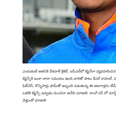
ఎందుకంటే అతనికి దేశవాళీ క్రికెట్‌, ఐపీఎల్‌లో కెప్టెన్‌గా వ్యవ
కెప్టెన్సీకి ఇంకా చాలా సమయం ఉంది.వారితో పాటు కేఎల్ రాహుల్, హార్ద
ఫిట్‌నెస్, కొన్నిసార్లు ఫామ్‌తో ఇబ్బంది పడుతున్న ఈ ఆటగాళ్లను టీ
ఒకరికి కెప్టెన్సీ ఇవ్వడం మంచిదా అనేది చూడాలి. లాంగ్ రన్ లో చూస్త
వెళ్తుందో చూడాలి.