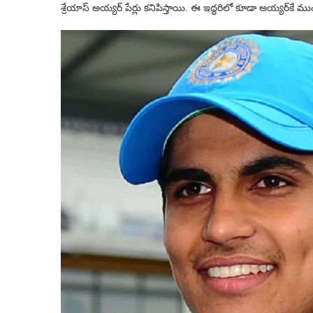
శ్రేయాస్ అయ్యర్ పేర్లు కనిపిస్తాయి. ఈ ఇద్దరిలో కూడా అయ్యర్‌కే