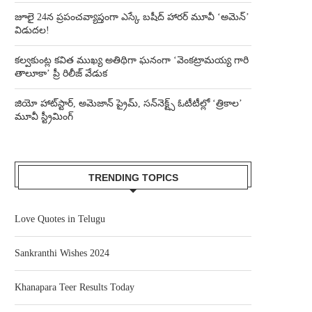
జూలై 24న ప్రపంచవ్యాప్తంగా ఎస్కే బషీద్‌ హారర్ మూవీ ‘అమెన్’
విడుదల!
కల్వకుంట్ల కవిత ముఖ్య అతిథిగా ఘనంగా ‘వెంకట్రామయ్య గారి
తాలూకా’ ప్రీ రిలీజ్ వేడుక
జియో హాట్‌స్టార్, అమెజాన్ ప్రైమ్, సన్‌నెక్ట్స్ ఓటీటీల్లో ‘త్రికాల’
మూవీ స్ట్రీమింగ్
TRENDING TOPICS
Love Quotes in Telugu
Sankranthi Wishes 2024
Khanapara Teer Results Today