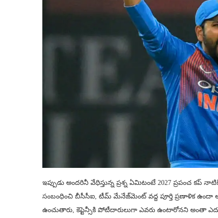
ఇప్పుడు అందరినీ వేధిస్తున్న ప్రశ్న ఏమిటంటే 2027 ప్రపంచ కప్ నాటికి ర
సంబంధించి బీసీసీఐ, టీమ్ మేనేజ్‌మెంట్ వద్ద పూర్తి ప్రణాళిక ఉందా
ఉంచుతారు, కెప్టెన్సీకి పోటీదారులుగా ఎవరు ఉంటారోనని అంతా ఎదురు