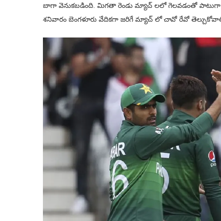
బాగా వెనుకబడింది. మిగతా రెండు మ్యాచ్ లలో గెలవడంతో పాటుగా ఇత
శనివారం బెంగళూరు వేదికగా జరిగే మ్యాచ్ లో చావో రేవో తెల్చుకోవాల