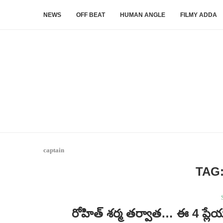
NEWS
OFF BEAT
HUMAN ANGLE
FILMY ADDA
captain
TAG
రోహిత్ శర్మ తర్వాత… ఈ 4 ప్లేయర్