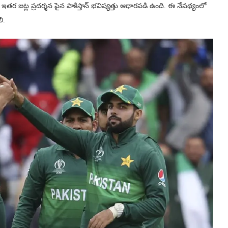
ర జట్ల ప్రదర్శన పైన పాకిస్తాన్ భవిష్యత్తు ఆధారపడి ఉంది. ఈ నేపథ్యంలో
ి.