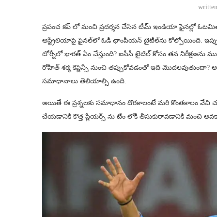
writte
ప్రపంచ కప్ లో మంచి ప్రదర్శన చేసిన టీమ్ ఇండియా ఫైనల్లో ఓటమిత
ఆస్ట్రేలియాపై ఫైనల్‌లో ఓడి ఛాంపియన్‌ టైటిల్‌ను కోల్పోయింది. ఇప
టోర్నీలో భారత్ ఏం చేస్తుంది? ఐసీసీ టైటిల్ కోసం తన నిరీక్షణను మ
రోహిత్ శర్మ కెప్టెన్సీ నుంచి తప్పుకోవడంతో ఇది మొదలవుతుందా? అయి
సమాధానాలు తెలియాల్సి ఉంది.
అయితే ఈ ప్రశ్నలకు సమాధానం దొరకాలంటే మరి కొంతకాలం వేచి చూ
చేయడానికి కొత్త ప్లేయర్స్ ను టీం లోకి తీసుకురావడానికి మంచి అవ