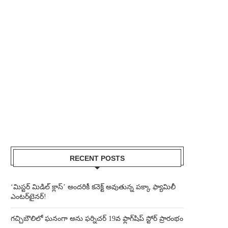
RECENT POSTS
‘మిస్టర్ మిడిల్ క్లాస్’ అందరికీ కనెక్ట్ అవుతున్న పక్కా ఫ్యామిలీ
ఎంటర్‌టైనర్!
గచ్చిబౌలిలో ఘనంగా అను ఫర్నిచర్ 19వ ఫ్లాగ్‌షిప్ స్టోర్ ప్రారంభం