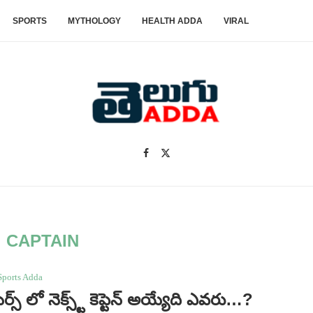
SPORTS
MYTHOLOGY
HEALTH ADDA
VIRAL
:
CAPTAIN
Sports Adda
స్ లో నెక్స్ట్ కెప్టెన్ అయ్యేది ఎవరు…?