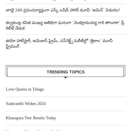
జూలై 24న ప్రపంచవ్యాప్తంగా ఎస్కే బషీద్‌ హారర్ మూవీ ‘అమెన్’ విడుదల!
కల్వకుంట్ల కవిత ముఖ్య అతిథిగా ఘనంగా ‘వెంకట్రామయ్య గారి తాలూకా’ ప్రీ
రిలీజ్ వేడుక
జియో హాట్‌స్టార్, అమెజాన్ ప్రైమ్, సన్‌నెక్ట్స్ ఓటీటీల్లో ‘త్రికాల’ మూవీ
స్ట్రీమింగ్
TRENDING TOPICS
Love Quotes in Telugu
Sankranthi Wishes 2024
Khanapara Teer Results Today