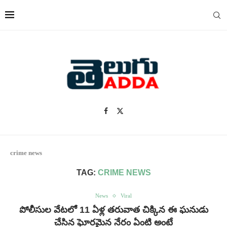
crime news
TAG:
CRIME NEWS
News
Viral
పోలీసుల వేటలో 11 ఏళ్ల తరువాత చిక్కిన ఈ ఘనుడు
చేసిన ఘోరమైన నేరం ఏంటి అంటే