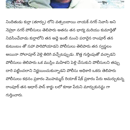
నిందితుడు కుర్లా (తూర్పు) లోని వత్సలబాయి నాయక్ నగర్ నివాసి అని
నెహ్రూ నగర్ పోలీసులు తెలిపారు అతను తన భార్య మరియు కుమార్తెతో
నివసించేవాడు.కుర్లాలోని తన అద్దె ఇంటి నుంచి పరారైన రాంపూర్ తన
కుటుంబం తో సహా పారిపోయాడని పోలీసులు తెలిపారు.తన స్వస్థలం
అయినా సోలాపూర్ వెళ్లి తిరిగి వచ్చేటప్పుడు..కొత్త గుర్తింపుతో వచ్చాడని
పోలీసులు తెలిపారు.ఒక ముస్లిం మహిళని పెళ్లి చేసుకుని పోలీసులని తప్పు
దారి పట్టించలాని నిర్ణయించుకున్నాడని పోలీసు అధికారి ఒకరు తెలిపారు
పోలీసులు కథనం ప్రకారం మొహమ్మద్ రియాజ్ షేక్ ప్రకారం పేరు అమర్చుకున్న
రాంపూర్ తన ఆధార్ పాన్ కార్డు లలో కూడా పేరుని మార్చుకునన్టు గా
గుర్తించారు.