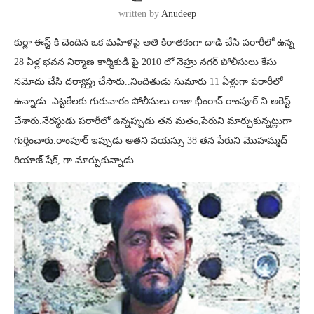
written by
Anudeep
కుర్లా ఈస్ట్ కి చెందిన ఒక మహిళపై అతి కిరాతకంగా దాడి చేసి పరారీలో ఉన్న
28 ఏళ్ల భవన నిర్మాణ కార్మికుడి పై 2010 లో నెహ్రు నగర్ పోలీసులు కేసు
నమోదు చేసి దర్యాప్తు చేసారు..నిందితుడు సుమారు 11 ఏళ్లుగా పరారీలో
ఉన్నాడు..ఎట్టకేలకు గురువారం పోలీసులు రాజా భీంరావ్ రాంపూర్ ని అరెస్ట్
చేశారు.నేరస్థుడు పరారీలో ఉన్నప్పుడు తన మతం,పేరుని మార్చుకున్నట్లుగా
గుర్తించారు.రాంపూర్ ఇప్పుడు అతని వయస్సు 38 తన పేరుని మొహమ్మద్
రియాజ్ షేక్, గా మార్చుకున్నాడు.