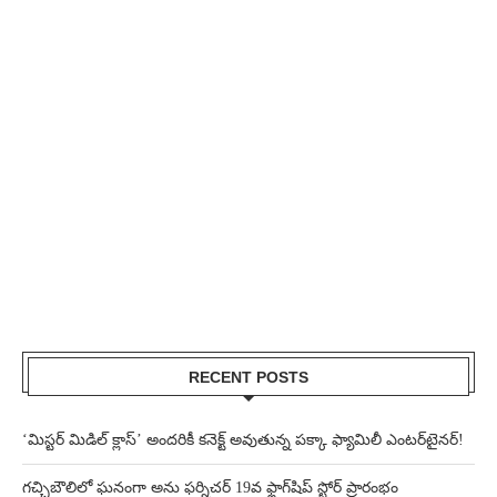
RECENT POSTS
‘మిస్టర్ మిడిల్ క్లాస్’ అందరికీ కనెక్ట్ అవుతున్న పక్కా ఫ్యామిలీ ఎంటర్‌టైనర్!
గచ్చిబౌలిలో ఘనంగా అను ఫర్నిచర్ 19వ ఫ్లాగ్‌షిప్ స్టోర్ ప్రారంభం