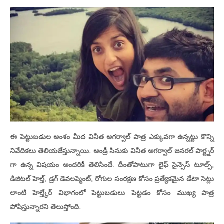
ఈ పెట్టుబడుల అంశం మీద వినీత అగర్వాల్ పాత్ర ఎక్కువగా ఉన్నట్టు కొన్ని
నివేదికలు తెలియజేస్తున్నాయి. ఆండ్రీ సినుకు వినీత అగర్వాల్ జనరల్ పార్ట్నర్
గా ఉన్న విషయం అందరికీ తెలిసిందే. దీంతోపాటుగా లైఫ్ సైన్సెస్ టూల్స్,
డిజిటల్ హెల్త్, డ్రగ్ డెవలప్మెంట్, రోగుల సంరక్షణ కోసం ప్రత్యేకమైన డేటా సెట్లు
లాంటి హెల్త్కేర్ విభాగంలో పెట్టుబడులు పెట్టడం కోసం ముఖ్య పాత్ర
పోషిస్తున్నారని తెలుస్తోంది.