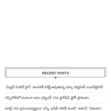
RECENT POSTS
‘మిస్టర్ మిడిల్ క్లాస్’ అందరికీ కనెక్ట్ అవుతున్న పక్కా ఫ్యామిలీ ఎంటర్‌టైనర్!
గచ్చిబౌలిలో ఘనంగా అను ఫర్నిచర్ 19వ ఫ్లాగ్‌షిప్ స్టోర్ ప్రారంభం
జూలై 24న ప్రపంచవ్యాప్తంగా ఎస్కే బషీద్‌ హారర్ మూవీ ‘అమెన్’ విడుదల!