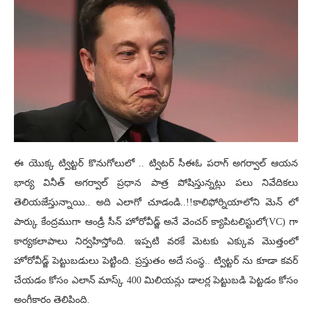
ఈ యొక్క ట్విట్టర్ కొనుగోలులో .. ట్విటర్ సీఈఓ పరాగ్ అగర్వాల్ ఆయన
భార్య వినీత్ అగర్వాల్ ప్రధాన పాత్ర పోషిస్తున్నట్లు పలు నివేదికలు
తెలియజేస్తున్నాయి.. అది ఎలాగో చూడండి..!!కాలిఫోర్నియాలోని మెన్ లో
పార్కు కేంద్రముగా ఆండ్రీ సీన్ హోరోవీడ్జ్ అనే వెంచర్ క్యాపిటలిస్టులో(VC) గా
కార్యకలాపాలు నిర్వహిస్తోంది. ఇప్పటి వరకే మెటకు ఎక్కువ మొత్తంలో
హోరోవీడ్జ్ పెట్టుబడులు పెట్టింది. ప్రస్తుతం అదే సంస్థ.. ట్విట్టర్ ను కూడా కవర్
చేయడం కోసం ఎలాన్ మాస్క్ 400 మిలియన్లు డాలర్ల పెట్టుబడి పెట్టడం కోసం
అంగీకారం తెలిపింది.