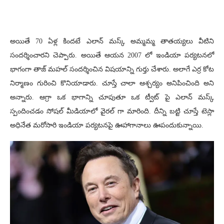
అయితే 70 ఏళ్ల కిందటే ఎలాన్ మస్క్ అమ్మమ్మ తాతయ్యలు వీటిని
సందర్శించారని చెప్పారు. అయితే ఆయన 2007 లో ఇండియా పర్యటనలో
భాగంగా తాజ్ మహల్ సందర్శించిన విషయాన్ని గుర్తు చేశారు. అలాగే ఎర్ర కోట
నిర్మాణం గురించి కొనియాడారు. చూస్తే చాలా ఆశ్చర్యం అనిపించింది అని
అన్నారు. ఆగ్రా ఒక భాగాన్ని చూపుతూ ఒక ట్వీట్ పై ఎలాన్ మస్క్
స్పందించడం సోషల్ మీడియాలో వైరల్ గా మారింది. దీన్ని బట్టి చూస్తే టెస్లా
అధినేత మరోసారి ఇండియా పర్యటనపై ఊహాగానాలు ఊపందుకున్నాయి.