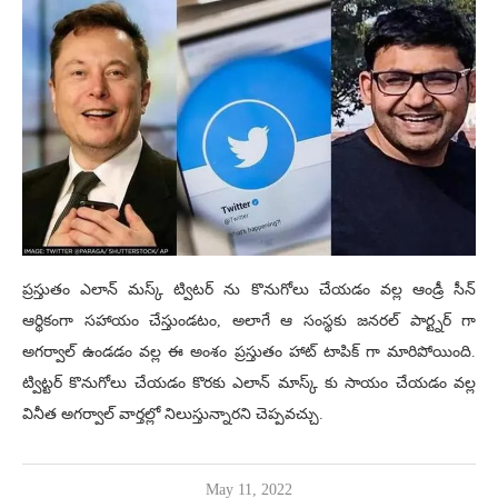
ప్రస్తుతం ఎలాన్ మస్క్ ట్విటర్ ను కొనుగోలు చేయడం వల్ల ఆండ్రీ సీన్
ఆర్థికంగా సహాయం చేస్తుండటం, అలాగే ఆ సంస్థకు జనరల్ పార్ట్నర్ గా
అగర్వాల్ ఉండడం వల్ల ఈ అంశం ప్రస్తుతం హాట్ టాపిక్ గా మారిపోయింది.
ట్విట్టర్ కొనుగోలు చేయడం కొరకు ఎలాన్ మాస్క్ కు సాయం చేయడం వల్ల
వినీత అగర్వాల్ వార్తల్లో నిలుస్తున్నారని చెప్పవచ్చు.
May 11, 2022