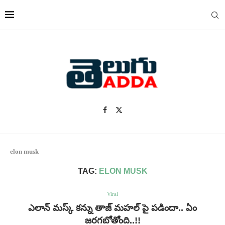
elon musk
TAG:
ELON MUSK
Viral
ఎలాన్ మస్క్ కన్ను తాజ్ మహల్ పై పడిందా.. ఏం
జరగబోతోంది..!!