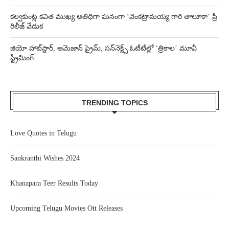
కల్వకుంట్ల కవిత ముఖ్య అతిథిగా ఘనంగా ‘వెంకట్రామయ్య గారి తాలూకా’ ప్రీ
రిలీజ్ వేడుక
జియో హాట్‌స్టార్, అమెజాన్ ప్రైమ్, సన్‌నెక్ట్స్ ఓటీటీల్లో ‘త్రికాల’ మూవీ
స్ట్రీమింగ్
TRENDING TOPICS
Love Quotes in Telugu
Sankranthi Wishes 2024
Khanapara Teer Results Today
Upcoming Telugu Movies Ott Releases