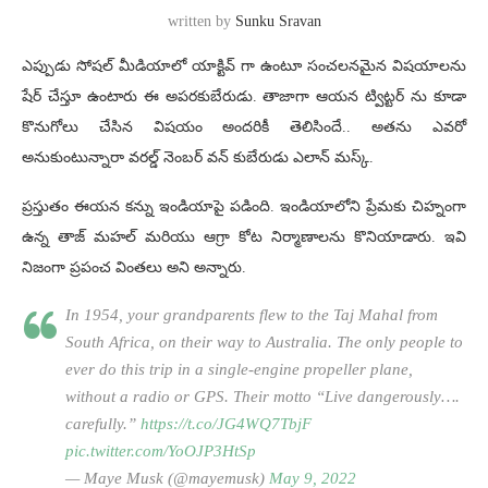
written by
Sunku Sravan
ఎప్పుడు సోషల్ మీడియాలో యాక్టివ్ గా ఉంటూ సంచలనమైన విషయాలను
షేర్ చేస్తూ ఉంటారు ఈ అపరకుబేరుడు. తాజాగా ఆయన ట్విట్టర్ ను కూడా
కొనుగోలు చేసిన విషయం అందరికీ తెలిసిందే.. అతను ఎవరో
అనుకుంటున్నారా వరల్డ్ నెంబర్ వన్ కుబేరుడు ఎలాన్ మస్క్.
ప్రస్తుతం ఈయన కన్ను ఇండియాపై పడింది. ఇండియాలోని ప్రేమకు చిహ్నంగా
ఉన్న తాజ్ మహల్ మరియు ఆగ్రా కోట నిర్మాణాలను కొనియాడారు. ఇవి
నిజంగా ప్రపంచ వింతలు అని అన్నారు.
In 1954, your grandparents flew to the Taj Mahal from
South Africa, on their way to Australia. The only people to
ever do this trip in a single-engine propeller plane,
without a radio or GPS. Their motto “Live dangerously….
carefully.”
https://t.co/JG4WQ7TbjF
pic.twitter.com/YoOJP3HtSp
— Maye Musk (@mayemusk)
May 9, 2022