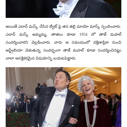
అయితే ఎలాన్ మస్క్ చేసిన ట్వీట్ పై తన తల్లి మాయో మాస్క్ స్పందించారు.
ఎలాన్ మస్క్ అమ్మమ్మ, తాతలు కూడా 1954 లో తాజ్ మహల్
సందర్శించారని వెల్లడించారు. వారు ఆ సమయంలో దక్షిణాఫ్రికా నుంచి
ఆస్ట్రేలియా వెళుతున్న సందర్భంగా తాజ్ మహల్ కూడా సందర్శించినట్టు
చాలా ఆసక్తికరమైన విషయాన్ని బయటపెట్టారు.