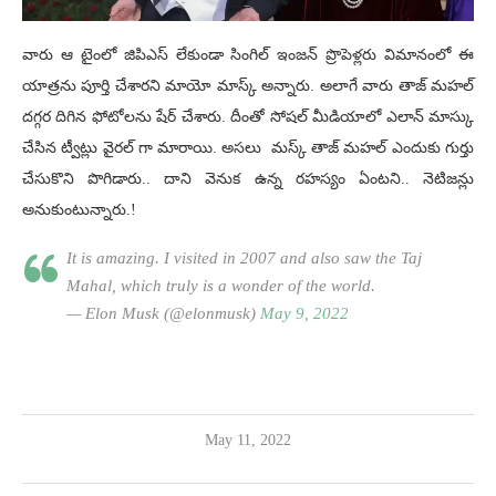
వారు ఆ టైంలో జిపిఎస్ లేకుండా సింగిల్ ఇంజన్ ప్రొపెళ్లరు విమానంలో ఈ
యాత్రను పూర్తి చేశారని మాయో మాస్క్ అన్నారు. అలాగే వారు తాజ్ మహల్
దగ్గర దిగిన ఫోటోలను షేర్ చేశారు. దీంతో సోషల్ మీడియాలో ఎలాన్ మాస్కు
చేసిన ట్వీట్లు వైరల్ గా మారాయి. అసలు మస్క్ తాజ్ మహల్ ఎందుకు గుర్తు
చేసుకొని పొగిడారు.. దాని వెనుక ఉన్న రహస్యం ఏంటని.. నెటిజన్లు
అనుకుంటున్నారు.!
It is amazing. I visited in 2007 and also saw the Taj
Mahal, which truly is a wonder of the world.
— Elon Musk (@elonmusk)
May 9, 2022
May 11, 2022