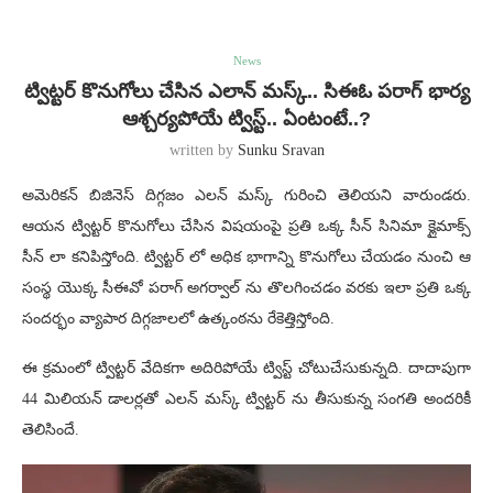
News
ట్విట్టర్ కొనుగోలు చేసిన ఎలాన్ మస్క్.. సిఈఓ పరాగ్ భార్య
ఆశ్చర్యపోయే ట్విస్ట్.. ఏంటంటే..?
written by
Sunku Sravan
అమెరికన్ బిజినెస్ దిగ్గజం ఎలన్ మస్క్ గురించి తెలియని వారుండరు.
ఆయన ట్విట్టర్ కొనుగోలు చేసిన విషయంపై ప్రతి ఒక్క సీన్ సినిమా క్లైమాక్స్
సీన్ లా కనిపిస్తోంది. ట్విట్టర్ లో అధిక భాగాన్ని కొనుగోలు చేయడం నుంచి ఆ
సంస్థ యొక్క సీఈవో పరాగ్ అగర్వాల్ ను తొలగించడం వరకు ఇలా ప్రతి ఒక్క
సందర్భం వ్యాపార దిగ్గజాలలో ఉత్కంఠను రేకెత్తిస్తోంది.
ఈ క్రమంలో ట్విట్టర్ వేదికగా అదిరిపోయే ట్విస్ట్ చోటుచేసుకున్నది. దాదాపుగా
44 మిలియన్ డాలర్లతో ఎలన్ మస్క్ ట్విట్టర్ ను తీసుకున్న సంగతి అందరికీ
తెలిసిందే.