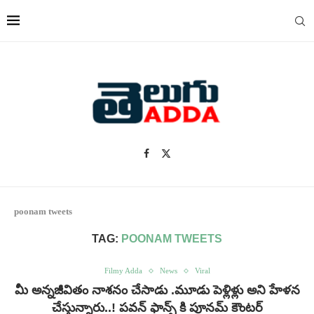
poonam tweets
TAG:
POONAM TWEETS
Filmy Adda
News
Viral
మీ అన్నజీవితం నాశనం చేసాడు .మూడు పెళ్లిళ్లు అని హేళన
చేస్తున్నారు..! పవన్ ఫాన్స్ కి పూనమ్ కౌంటర్