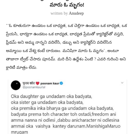
మారు ఓ మృగం!
written by
Anudeep
‘‘ఓ కూతురుగా ఉండటం ఒక బాధ్యత, ఒక చెల్లిగా ఉండటం ఒక బాధ్యత, ఒక
ప్రేయసి, భార్యగా ఉండటం ఒక బాధ్యత, బాధ్యత ప్రేమతో క్యారెక్టర్‌తో వస్తది,
ఫ్రీడమ్ అని అమ్మ నాన్నని వదిలేసి, డబ్బు అని క్యారెక్టర్‌ని వదిలేసిన
అమ్మాయి ఒక వేశ్య కంటే దారుణం. మనిషిగా మారు ఓ మృగం’..అంటూ
తాజాగా ట్వీట్ చేసారు పూనమ్. మరి దీని ఉద్దేశం ఏంటి ? ఎవరి గురించి అని
క్లారిటీ మాత్రం లేదు.