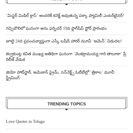
‘మిస్టర్ మిడిల్ క్లాస్’ అందరికీ కనెక్ట్ అవుతున్న పక్కా ఫ్యామిలీ ఎంటర్‌టైనర్!
గచ్చిబౌలిలో ఘనంగా అను ఫర్నిచర్ 19వ ఫ్లాగ్‌షిప్ స్టోర్ ప్రారంభం
జూలై 24న ప్రపంచవ్యాప్తంగా ఎస్కే బషీద్‌ హారర్ మూవీ ‘అమెన్’ విడుదల!
కల్వకుంట్ల కవిత ముఖ్య అతిథిగా ఘనంగా ‘వెంకట్రామయ్య గారి తాలూకా’ ప్రీ
రిలీజ్ వేడుక
జియో హాట్‌స్టార్, అమెజాన్ ప్రైమ్, సన్‌నెక్ట్స్ ఓటీటీల్లో ‘త్రికాల’ మూవీ
స్ట్రీమింగ్
TRENDING TOPICS
Love Quotes in Telugu