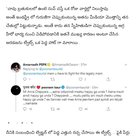
‘చావు బ్రతుకులలో ఉంటె నువ్ చస్తే ఒక రోజు వార్తల్లో నిలుస్తావు
అంతే.ఇండస్ట్రీ లో గురుజీగా చెప్పుకుంటున్న అతను మీడియా మొత్తాన్ని తన
చేతుల్లో పెట్టుకున్నాడు..అంతే కాదు తన స్నేహితుడిగా చెప్పుకుంటున్న అగ్ర
హీరో భార్య నుంచి విడిపోవడానికి ఇతనే ముఖ్య కారణం అంటూ చేసిన
అరడజను ట్వీట్స్ ఒక పెద్ద హాట్ గా మారాయి..
దీనికి సంబంధించి ట్విట్టర్ లో పెద్ద ఎత్తున రచ్చ చేసాయి ఈ ట్వీట్స్ …పైకి పేర్లు