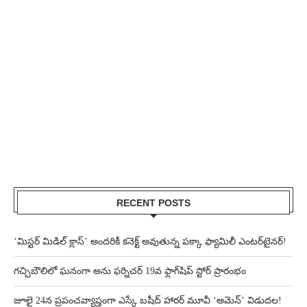
RECENT POSTS
‘మిస్టర్ మిడిల్ క్లాస్’ అందరికీ కనెక్ట్ అవుతున్న పక్కా ఫ్యామిలీ ఎంటర్‌టైనర్!
గచ్చిబౌలిలో ఘనంగా అను ఫర్నిచర్ 19వ ఫ్లాగ్‌షిప్ స్టోర్ ప్రారంభం
జూలై 24న ప్రపంచవ్యాప్తంగా ఎస్కే బషీద్‌ హారర్ మూవీ ‘అమెన్’ విడుదల!