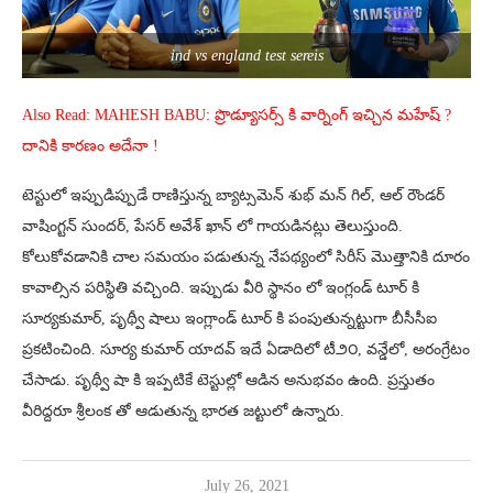
ind vs england test sereis
Also Read: MAHESH BABU: ప్రొడ్యూసర్స్ కి వార్నింగ్ ఇచ్చిన మహేష్ ?
దానికి కారణం అదేనా !
టెస్టులో ఇప్పుడిప్పుడే రాణిస్తున్న బ్యాట్సమెన్ శుభ్ మన్ గిల్, ఆల్ రౌండర్
వాషింగ్టన్ సుందర్, పేసర్ అవేశ్ ఖాన్ లో గాయడినట్లు తెలుస్తుంది.
కోలుకోవడానికి చాల సమయం పడుతున్న నేపథ్యంలో సిరీస్ మొత్తానికి దూరం
కావాల్సిన పరిస్థితి వచ్చింది. ఇప్పుడు వీరి స్థానం లో ఇంగ్లండ్ టూర్ కి
సూర్యకుమార్, పృథ్వీ షాలు ఇంగ్లాండ్ టూర్ కి పంపుతున్నట్టుగా బీసీసీఐ
ప్రకటించింది. సూర్య కుమార్ యాదవ్ ఇదే ఏడాదిలో టీ౨౦, వన్డేలో, అరంగ్రేటం
చేసాడు. పృథ్వీ షా కి ఇప్పటికే టెస్టుల్లో ఆడిన అనుభవం ఉంది. ప్రస్తుతం
వీరిద్దరూ శ్రీలంక తో ఆడుతున్న భారత జట్టులో ఉన్నారు.
July 26, 2021