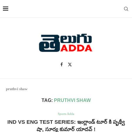
pruthvi shaw
TAG:
PRUTHVI SHAW
Sports Adda
IND VS ENG TEST SERIES: ఇంగ్లాండ్ టూర్ కి పృథ్వీ
షా, సూర్య కుమార్ యాదవ్ !