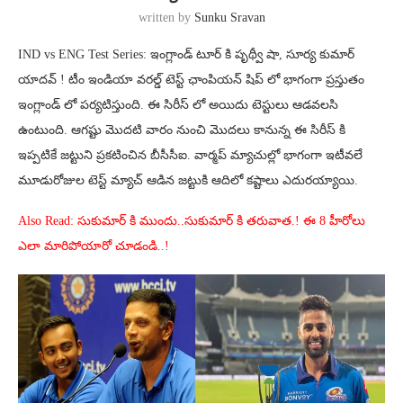
written by
Sunku Sravan
IND vs ENG Test Series: ఇంగ్లాండ్ టూర్ కి పృథ్వీ షా, సూర్య కుమార్
యాదవ్ ! టీం ఇండియా వరల్డ్ టెస్ట్ ఛాంపియన్ షిప్ లో భాగంగా ప్రస్తుతం
ఇంగ్లాండ్ లో పర్యటిస్తుంది. ఈ సిరీస్ లో అయిదు టెస్టులు ఆడవలసి
ఉంటుంది. ఆగష్టు మొదటి వారం నుంచి మొదలు కానున్న ఈ సిరీస్ కి
ఇప్పటికే జట్టుని ప్రకటించిన బీసీసీఐ. వార్మప్ మ్యాచుల్లో భాగంగా ఇటీవలే
మూడురోజుల టెస్ట్ మ్యాచ్ ఆడిన జట్టుకి ఆదిలో కష్టాలు ఎదురయ్యాయి.
Also Read: సుకుమార్ కి ముందు..సుకుమార్ కి తరువాత.! ఈ 8 హీరోలు
ఎలా మారిపోయారో చూడండి..!