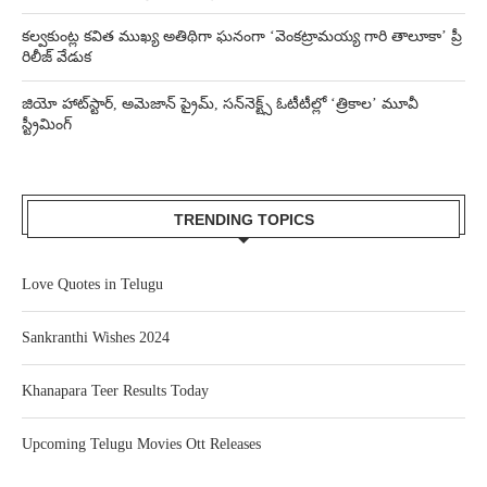
కల్వకుంట్ల కవిత ముఖ్య అతిథిగా ఘనంగా ‘వెంకట్రామయ్య గారి తాలూకా’ ప్రీ
రిలీజ్ వేడుక
జియో హాట్‌స్టార్, అమెజాన్ ప్రైమ్, సన్‌నెక్ట్స్ ఓటీటీల్లో ‘త్రికాల’ మూవీ
స్ట్రీమింగ్
TRENDING TOPICS
Love Quotes in Telugu
Sankranthi Wishes 2024
Khanapara Teer Results Today
Upcoming Telugu Movies Ott Releases