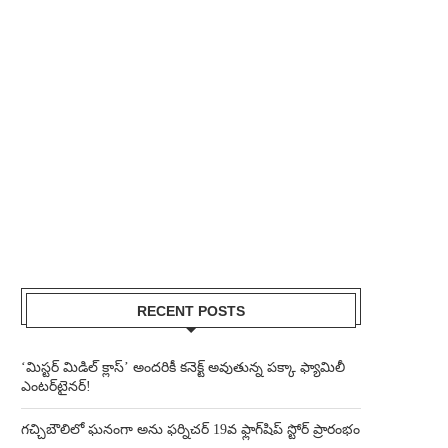
RECENT POSTS
‘మిస్టర్ మిడిల్ క్లాస్’ అందరికీ కనెక్ట్ అవుతున్న పక్కా ఫ్యామిలీ
ఎంటర్‌టైనర్!
గచ్చిబౌలిలో ఘనంగా అను ఫర్నిచర్ 19వ ఫ్లాగ్‌షిప్ స్టోర్ ప్రారంభం