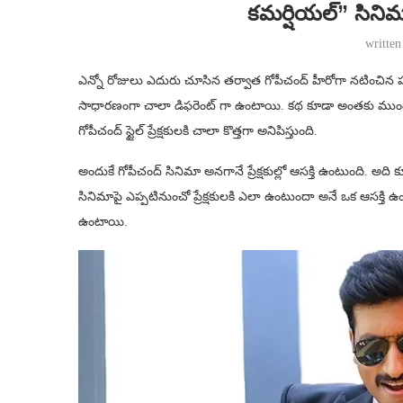
కమర్షియల్” సినిమా
writte
ఎన్నో రోజులు ఎదురు చూసిన తర్వాత గోపీచంద్ హీరోగా నటించిన ప
సాధారణంగా చాలా డిఫరెంట్ గా ఉంటాయి. కథ కూడా అంతకు ముంద
గోపీచంద్ స్టైల్ ప్రేక్షకులకి చాలా కొత్తగా అనిపిస్తుంది.
అందుకే గోపీచంద్ సినిమా అనగానే ప్రేక్షకుల్లో ఆసక్తి ఉంటుంది. అది
సినిమాపై ఎప్పటినుంచో ప్రేక్షకులకి ఎలా ఉంటుందా అనే ఒక ఆసక్త
ఉంటాయి.