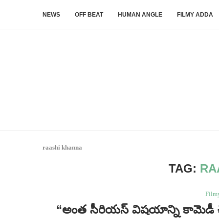
NEWS
OFF BEAT
HUMAN ANGLE
FILMY ADDA
raashi khanna
TAG:
RA
Film
“అంత సీరియస్ విషయాన్ని కామె