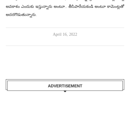
అవకాశం ఎందుకు ఇస్తున్నారు అంటూ.. తీసిపారేయకండి అంటూ కామెంట్లతో
అదరగొడుతున్నారు.
April 16, 2022
ADVERTISEMENT