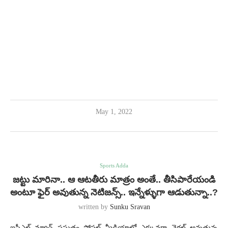
May 1, 2022
Sports Adda
జట్టు మారినా.. ఆ ఆటతీరు మాత్రం అంతే.. తీసిపారేయండి
అంటూ ఫైర్ అవుతున్న నెటిజన్స్.. ఇన్నేళ్ళుగా ఆడుతున్నా..?
written by
Sunku Sravan
ఐపీఎల్ మ్యాచ్ ప్రస్తుతం సోషల్ మీడియాలో ఎక్కువగా వైరల్ అవుతున్న