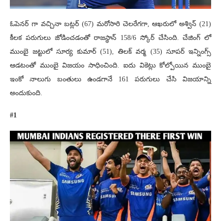
ఓపెనర్ గా వచ్చినా బట్లర్ (67) మరోసారి చెలరేగగా, ఆఖరులో అశ్విన్ (21)
కీలక పరుగులు జోడించడంతో రాజస్థాన్ 158/6 స్కోర్ చేసింది. చేజింగ్ లో
ముంబై జట్టులో సూర్య కుమార్ (51), తిలక్ వర్మ (35) సూపర్ ఇన్నింగ్స్
ఆడటంతో ముంబై విజయం సాధించింది. ఐదు వికెట్లు కోల్పోయిన ముంబై
ఇంకో నాలుగు బంతులు ఉండగానే 161 పరుగులు చేసి విజయాన్ని
అందుకుంది.
#1