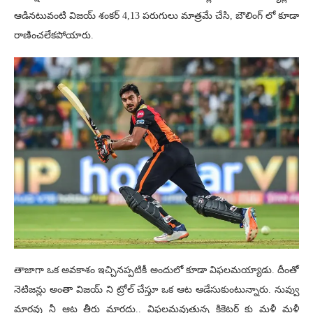
ఆడినటువంటి విజయ్ శంకర్ 4,13 పరుగులు మాత్రమే చేసి, బౌలింగ్ లో కూడా
రాణించలేకపోయారు.
తాజాగా ఒక అవకాశం ఇచ్చినప్పటికీ అందులో కూడా విఫలమయ్యాడు. దీంతో
నెటిజన్లు అంతా విజయ్ ని ట్రోల్ చేస్తూ ఒక ఆట ఆడేసుకుంటున్నారు. నువ్వు
మారవు నీ ఆట తీరు మారదు.. విఫలమవుతున్న క్రికెటర్ కు మళ్లీ మళ్లీ