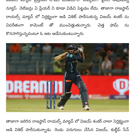
న్యూస్. నెటిజన్లు ఏ ప్లేయర్ ని కూడా విడిచి పెట్టడం లేదు. తాజాగా రాజస్థాన్
రాయల్స్ మ్యాచ్ లో నిర్లక్ష్యంగా ఆడి వికెట్ పారేసుకున్న విజయ్ శంకర్ ను
విపరీతంగా కామెంట్ తో ముంచెత్తుతున్నారు. చెత్త ఫామ్ ను
కొనసాగిస్తున్నవంటూ ఓ ఆట ఆడేసుకుంటున్నారు.
తాజాగా జరిగిన రాజస్థాన్ రాయల్స్ మ్యాచ్ లో విజయ్ శంకర్ చాలా నిర్లక్ష్యంగా
ఆడి వికెట్ పారేసుకున్నాడు. రెండు పరుగులు చేసిన విజయ్, కుల్దీప్ సేన్