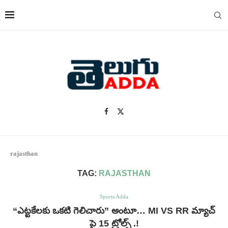
rajasthan
TAG:
RAJASTHAN
Sports Adda
“ఎట్టకేలకు ఒకటి గెలిచారు” అంటూ… MI VS RR మ్యాచ్
పై 15 ట్రోల్స్ .!