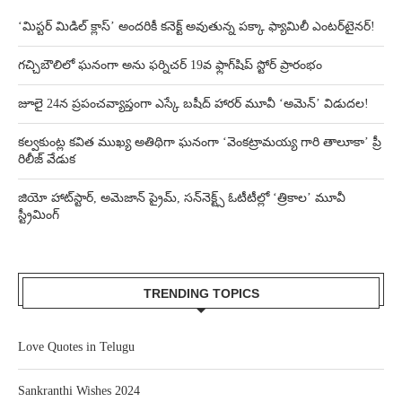
‘మిస్టర్ మిడిల్ క్లాస్’ అందరికీ కనెక్ట్ అవుతున్న పక్కా ఫ్యామిలీ ఎంటర్‌టైనర్!
గచ్చిబౌలిలో ఘనంగా అను ఫర్నిచర్ 19వ ఫ్లాగ్‌షిప్ స్టోర్ ప్రారంభం
జూలై 24న ప్రపంచవ్యాప్తంగా ఎస్కే బషీద్‌ హారర్ మూవీ ‘అమెన్’ విడుదల!
కల్వకుంట్ల కవిత ముఖ్య అతిథిగా ఘనంగా ‘వెంకట్రామయ్య గారి తాలూకా’ ప్రీ
రిలీజ్ వేడుక
జియో హాట్‌స్టార్, అమెజాన్ ప్రైమ్, సన్‌నెక్ట్స్ ఓటీటీల్లో ‘త్రికాల’ మూవీ
స్ట్రీమింగ్
TRENDING TOPICS
Love Quotes in Telugu
Sankranthi Wishes 2024