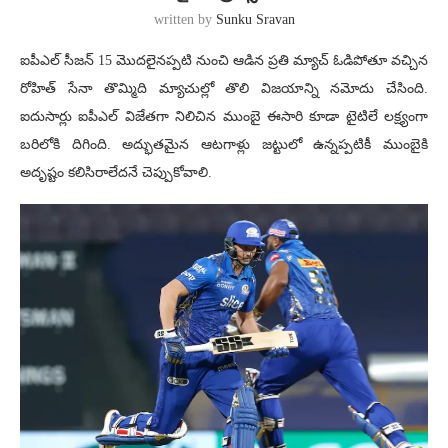
written by
Sunku Sravan
ఐపీఎల్ సీజన్ 15 మొదలైనప్పటి నుంచి ఆడిన ప్రతి మ్యాచ్ ఓడిపోతూ వచ్చిన
రోహిత్ సేనా తొమ్మిది మ్యాచుల్లో తొలి విజయాన్ని నమోదు చేసింది.
ఐదుసార్లు ఐపీఎల్ విజేతగా నిలిచిన ముంబై ఈసారి కూడా టైటిలే లక్ష్యంగా
బరిలోకి దిగింది. అద్భుతమైన ఆటగాళ్లు జట్టులో ఉన్నప్పటికీ ముంబైకి
అదృష్టం కలిసిరాలేదనే చెప్పుకోవాలి.