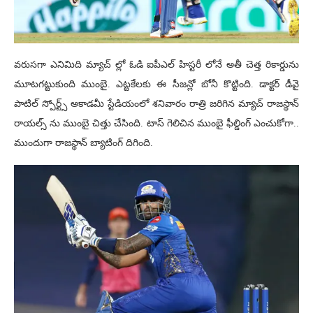
వరుసగా ఎనిమిది మ్యాచ్ ల్లో ఓడి ఐపీఎల్ హిస్టరీ లోనే అతీ చెత్త రికార్డును
మూటగట్టుకుంది ముంబై. ఎట్టకేలకు ఈ సీజన్లో బోనీ కొట్టింది. డాక్టర్ డీవై
పాటిల్ స్పోర్ట్స్ అకాడమీ స్టేడియంలో శనివారం రాత్రి జరిగిన మ్యాచ్ రాజస్థాన్
రాయల్స్ ను ముంబై చిత్తు చేసింది. టాస్ గెలిచిన ముంబై ఫీల్డింగ్ ఎంచుకోగా..
ముందుగా రాజస్థాన్ బ్యాటింగ్ దిగింది.