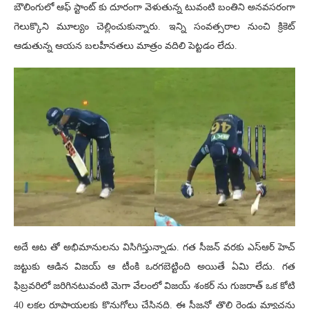
బౌలింగులో ఆఫ్ స్టాంట్ కు దూరంగా వెళుతున్న టువంటి బంతిని అనవసరంగా
గెలుక్కొని మూల్యం చెల్లించుకున్నారు. ఇన్ని సంవత్సరాల నుంచి క్రికెట్
ఆడుతున్న ఆయన బలహీనతలు మాత్రం వదిలి పెట్టడం లేదు.
అదే ఆట తో అభిమానులను విసిగిస్తున్నాడు. గత సీజన్ వరకు ఎస్ఆర్ హెచ్
జట్టుకు ఆడిన విజయ్ ఆ టీంకి ఒరగబెట్టింది అయితే ఏమి లేదు. గత
ఫిబ్రవరిలో జరిగినటువంటి మెగా వేలంలో విజయ్ శంకర్ ను గుజరాత్ ఒక కోటి
40 లక్షల రూపాయలకు కొనుగోలు చేసినది. ఈ సీజన్లో తొలి రెండు మ్యాచ్లను