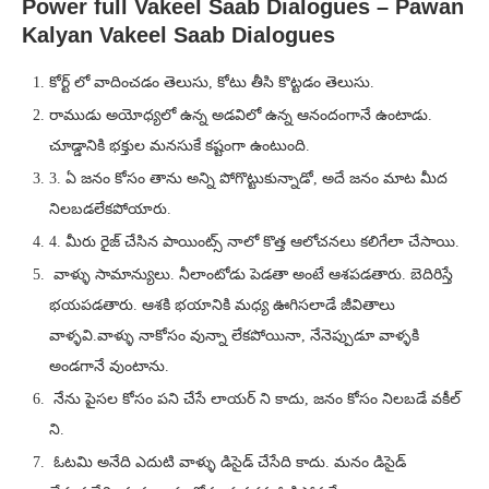
Power full Vakeel Saab Dialogues – Pawan
Kalyan Vakeel Saab Dialogues
కోర్ట్ లో వాదించడం తెలుసు, కోటు తీసి కొట్టడం తెలుసు.
రాముడు అయోధ్యలో ఉన్న అడవిలో ఉన్న ఆనందంగానే ఉంటాడు.
చూడ్డానికి భక్తుల మనసుకే కష్టంగా ఉంటుంది.
3. ఏ జనం కోసం తాను అన్ని పోగొట్టుకున్నాడో, అదే జనం మాట మీద
నిలబడలేకపోయారు.
4. మీరు రైజ్ చేసిన పాయింట్స్ నాలో కొత్త ఆలోచనలు కలిగేలా చేసాయి.
వాళ్ళు సామాన్యులు. నీలాంటోడు పెడతా అంటే ఆశపడతారు. బెదిరిస్తే
భయపడతారు. ఆశకి భయానికి మధ్య ఊగిసలాడే జీవితాలు
వాళ్ళవి.వాళ్ళు నాకోసం వున్నా లేకపోయినా, నేనెప్పుడూ వాళ్ళకి
అండగానే వుంటాను.
నేను పైసల కోసం పని చేసే లాయర్ ని కాదు, జనం కోసం నిలబడే వకీల్
ని.
ఓటమి అనేది ఎదుటి వాళ్ళు డిసైడ్ చేసేది కాదు. మనం డిసైడ్