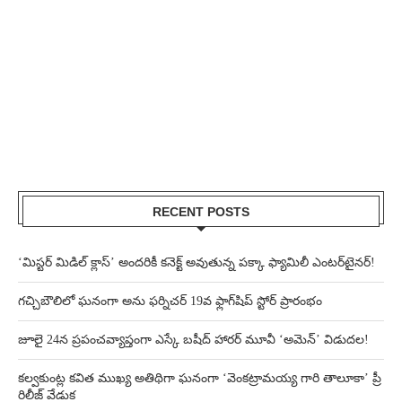
RECENT POSTS
‘మిస్టర్ మిడిల్ క్లాస్’ అందరికీ కనెక్ట్ అవుతున్న పక్కా ఫ్యామిలీ ఎంటర్‌టైనర్!
గచ్చిబౌలిలో ఘనంగా అను ఫర్నిచర్ 19వ ఫ్లాగ్‌షిప్ స్టోర్ ప్రారంభం
జూలై 24న ప్రపంచవ్యాప్తంగా ఎస్కే బషీద్‌ హారర్ మూవీ ‘అమెన్’ విడుదల!
కల్వకుంట్ల కవిత ముఖ్య అతిథిగా ఘనంగా ‘వెంకట్రామయ్య గారి తాలూకా’ ప్రీ
రిలీజ్ వేడుక