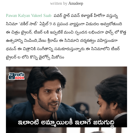
written by
Anudeep
Pawan Kalyan Vakeel Saab
పవర్ స్టార్ పవన్ కళ్యాణ్ హీరోగా వస్తున్న
సినిమా ‘వకీల్ సాబ్’ ఏప్రిల్ 9 న ప్రపంచ వ్యాప్తంగా విడుదల అవ్వబోతుంది
ఈ చిత్రం ట్రైలర్, టీజర్ లకి ఇప్పటికే మంచి స్పందన లభించగా ఫాన్స్ లో కొత్త
ఉత్సహాన్ని నింపింది,వేణు శ్రీరామ్ ఈ సినిమాని దర్శకత్వం వహిస్తుండగా
థమన్ ఈ చిత్రానికి సంగీతాన్ని సమకూరుస్తున్నారు.ఈ సినిమాలోని టీజర్
ట్రైలర్ ల లోని కొన్ని డైలోగ్స్ మీకోసం