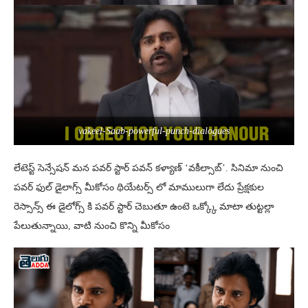
vakeel-Saab-powerful-punch-dialogues
లేటెస్ట్ సెన్సేషన్ మన పవర్ స్టార్ పవన్ కళ్యాణ్ ‘వకీల్సాబ్’. సినిమా నుంచి
పవర్ ఫుల్ డైలాగ్స్ మీకోసం థియేటర్స్ లో మాములుగా లేదు ప్రేక్షకుల
రెస్సాన్స్ ఈ డైలోగ్స్ కి పవర్ స్టార్ చెబుతూ ఉంటె ఒక్క్కో మాటా తుట్టల్లా
పేలుతున్నాయి, వాటి నుంచి కొన్ని మీకోసం