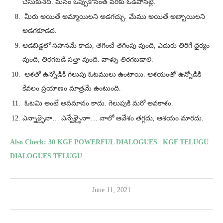
చేసుకునేది. మనం ఒప్పుకోనంత వరకు ఓడిపోనట్లే.
మీరు అయితే అమ్మాయిలని అడగచ్చు. మేము అయితే అబ్బాయిలని
అడగకూడద.
ఆడబిడ్డలో సహనమే కాదు, తెగించే తెగింపు వుంది, ఎదురు తిరిగే ధైర్యం
వుంది, తిరగబడే సత్తా వుంది. వాళ్ళు తిరగబడాలి.
ఆశతో ఉన్నోడికి గెలుపు ఓటములు ఉంటాయి. ఆశయంతో ఉన్నోడికి
కేవలం ప్రయాణం మాత్రమే ఉంటుంది.
ఓటమి అంటే అవమానం కాదు. గెలుపుకి మరో అవకాశం.
ఎన్నాళ్ళైనా… ఎన్నేళ్ళైనాా… నాలో ఆవేశం తగ్గదు, ఆశయం మారదు.
Also Check: 30 KGF POWERFUL DIALOGUES | KGF TELUGU
DIALOGUES TELUGU
June 11, 2021