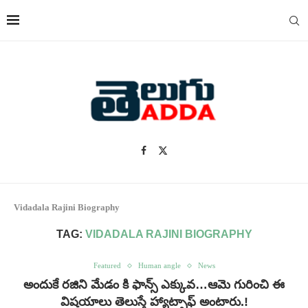
Vidadala Rajini Biography
TAG:
VIDADALA RAJINI BIOGRAPHY
Featured
Human angle
News
అందుకే రజిని మేడం కి ఫాన్స్ ఎక్కువ…ఆమె గురించి ఈ
విషయాలు తెలుస్తే హ్యాట్సాఫ్ అంటారు.!