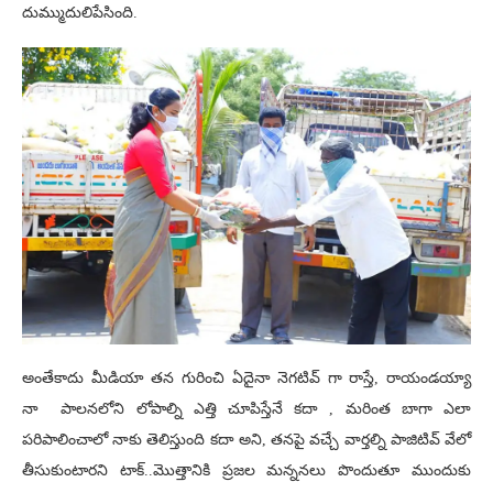
దుమ్ముదులిపేసింది.
అంతేకాదు మీడియా తన గురించి ఏదైనా నెగటివ్ గా రాస్తే, రాయండయ్యా
నా పాలనలోని లోపాల్ని ఎత్తి చూపిస్తేనే కదా , మరింత బాగా ఎలా
పరిపాలించాలో నాకు తెలిస్తుంది కదా అని, తనపై వచ్చే వార్తల్ని పాజిటివ్ వేలో
తీసుకుంటారని టాక్..మొత్తానికి ప్రజల మన్ననలు పొందుతూ ముందుకు