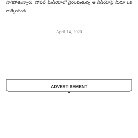
సాగిపోతున్నారు. సోషల్ మీడియాలో వైరలవుతున్న ఆ వీడియోపై మీరూ ఒక
లుక్కేయండి.
April 14, 2020
ADVERTISEMENT