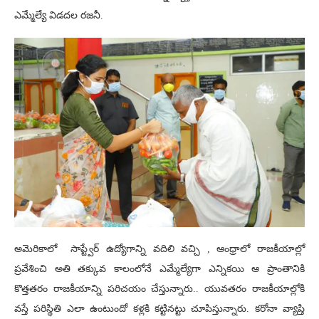
ఎమ్మేల్యే విడదల రజనీ.
అమెరికాలో సాప్ట్వేర్ ఉద్యోగాన్ని వదిలి వచ్చి , ఆంధ్రాలో రాజకీయాల్లో
ప్రవేశించి అతి తక్కువ కాలంలోనే ఎమ్మేల్యేగా ఎన్నికయి ఆ ప్రాంతానికి
కొత్తతరం రాజకీయాన్ని పరిచయం చేస్తున్నారు.. యువతరం రాజకీయాల్లోకి
వస్తే పరిస్థితి ఎలా ఉంటుందో కళ్లకి కట్టినట్టు చూపిస్తున్నారు. కరోనా వ్యాప్తి