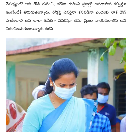
నేపధ్యంలో లాక్ డౌన్ గురించి, కరోనా గురించి ప్రజల్లో అవగాహన కల్పిస్తూ
ఇంటింటికి తిరుగుతున్నారు. రోడ్లపై ఎవరైనా కనపడినా ఎందుకు లాక్ డౌన్
పాటించాలి అని చాలా ఓపికగా వివరిస్తూ తను ప్రజల నాయకురాలిని అని
నిరూపించుకుంటున్నారు రజిని.