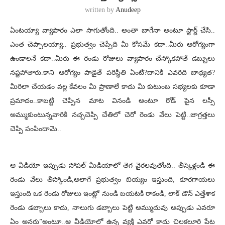
written by
Anudeep
ఏంటయ్యా వ్యాపారం ఎలా సాగుతోంది.. అంతా బాగేనా అంటూ స్టార్ట్ చేసి..
ఎంత చెప్పాలయ్యా.. ప్రభుత్వం చెప్పేది మీ కోసమే కదా..మీరు ఆరోగ్యంగా
ఉండాలనే కదా..మీరు ఈ రెండు రోజులు వ్యాపారం చేస్కోకపోతే డబ్బులు
నష్టపోతారు.కాని ఆరోగ్యం పాడైతే పరిస్థితి ఏంటి?దానికి ఎవరిది బాధ్యత?
మీరిలా చేయడం వల్ల కేవలం మీ ప్రాణాలే కాదు మీ కుటుంబ సభ్యలకు కూడా
ప్రమాదం..కాబట్టి చెప్పిన మాట వినండి అంటూ రోడ్ పైన లస్సీ
అమ్ముకుంటున్నవారికి నచ్చచెప్పి చేతిలో చెరో రెండు వేలు పెట్టి..జాగ్రత్తలు
చెప్పి పంపిందామె..
ఆ వీడియో ఇప్పుడు సోషల్ మీడియాలో తెగ వైరలవుతోంది.. తీస్కెళ్లండి ఈ
రెండు వేలు తీస్కోండి,అలాగే ప్రభుత్వం బియ్యం ఇస్తుంది, కూరగాయలు
ఇస్తుంది ఒక రెండు రోజులు ఇంట్లో నుండి బయటకి రాకండి, లాక్ డౌన్ ఎత్తేశాక
రెండు డబ్బాలు కాదు, నాలుగు డబ్బాలు పెట్టి అమ్ముదువు అప్పుడు ఎవరూ
ఏం అనరు”అంటూ..ఆ వీడియోలో ఉన్న వ్యక్తి ఎవరో కాదు చిలకలూరి పేట