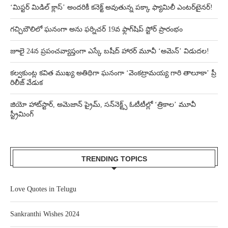
‘మిస్టర్ మిడిల్ క్లాస్’ అందరికీ కనెక్ట్ అవుతున్న పక్కా ఫ్యామిలీ ఎంటర్‌టైనర్!
గచ్చిబౌలిలో ఘనంగా అను ఫర్నిచర్ 19వ ఫ్లాగ్‌షిప్ స్టోర్ ప్రారంభం
జూలై 24న ప్రపంచవ్యాప్తంగా ఎస్కే బషీద్‌ హారర్ మూవీ ‘అమెన్’ విడుదల!
కల్వకుంట్ల కవిత ముఖ్య అతిథిగా ఘనంగా ‘వెంకట్రామయ్య గారి తాలూకా’ ప్రీ
రిలీజ్ వేడుక
జియో హాట్‌స్టార్, అమెజాన్ ప్రైమ్, సన్‌నెక్ట్స్ ఓటీటీల్లో ‘త్రికాల’ మూవీ
స్ట్రీమింగ్
TRENDING TOPICS
Love Quotes in Telugu
Sankranthi Wishes 2024