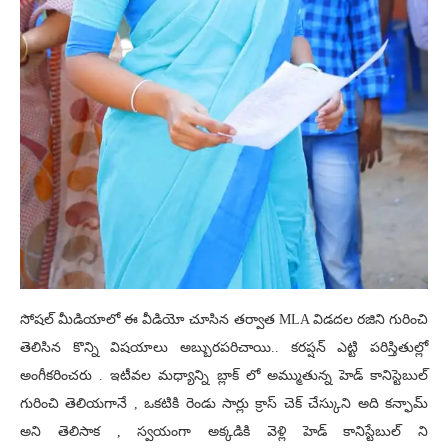
సోషల్ మీడియాలో ఈ వీడియో చూసిన తర్వాత MLA విడదల రజిని గురించి
తెలిసిన కొన్ని విషయాలు అబ్బురపరిచాయి.. కరప్షన్ ఎట్టి పరిస్తితుల్లో
అంగీకరించరు . ఇటీవల మధ్యాన్ని బ్లాక్ లో అమ్ముతున్న హెడ్ కానిస్టెబుల్
గురించి తెలియగానే , ఒకటికి రెండు సార్లు క్రాస్ చెక్ చేస్కుని అది కన్ఫామ్
అని తెలిసాక , స్వయంగా అక్కడికి వెళ్లి హెడ్ కానిస్టేబుల్ ని