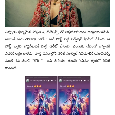
ఎప్పుడు భిన్నమైన పోస్టులు, కొటేషన్స్ తో అభిమానులను ఆకట్టుకుంటోంది.
అయితే ఆమె తాజాగా “డెడ్ ” అనే పోస్ట్ పెట్టి సెన్సేషన్ క్రియేట్ చేసింది. ఆ
పోస్ట్ పెట్టిన కొద్దిసేపటికే మళ్లీ డిలీట్ చేసింది. ఎందుకు చేసిందో ఇప్పటికీ
ఎవరికీ అర్థం కాలేదు. పూర్తి వివరాల్లోకి వెళితే మార్వెల్ సినిమాటిక్ యూనివర్స్
నుండి 4వ మూవీ “థోర్ “.. లవ్ మరియు తండర్ సినిమా త్వరలో రిలీజ్
కానుంది.