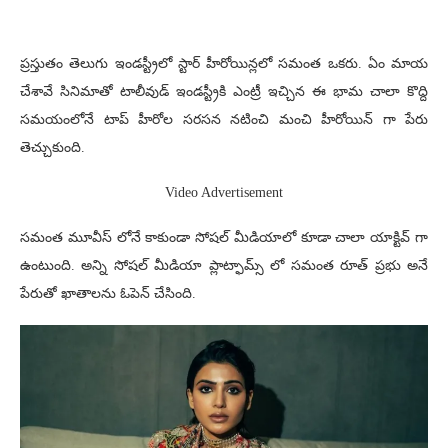
ప్రస్తుతం తెలుగు ఇండస్ట్రీలో స్టార్ హీరోయిన్లలో సమంత ఒకరు. ఏం మాయ
చేశావే సినిమాతో టాలీవుడ్ ఇండస్ట్రీకి ఎంట్రీ ఇచ్చిన ఈ భామ చాలా కొద్ది
సమయంలోనే టాప్ హీరోల సరసన నటించి మంచి హీరోయిన్ గా పేరు
తెచ్చుకుంది.
Video Advertisement
సమంత మూవీస్ లోనే కాకుండా సోషల్ మీడియాలో కూడా చాలా యాక్టివ్ గా
ఉంటుంది. అన్ని సోషల్ మీడియా ప్లాట్ఫామ్స్ లో సమంత రూత్ ప్రభు అనే
పేరుతో ఖాతాలను ఓపెన్ చేసింది.