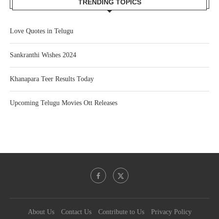
TRENDING TOPICS
Love Quotes in Telugu
Sankranthi Wishes 2024
Khanapara Teer Results Today
Upcoming Telugu Movies Ott Releases
About Us
Contact Us
Contribute to Us
Privacy Policy