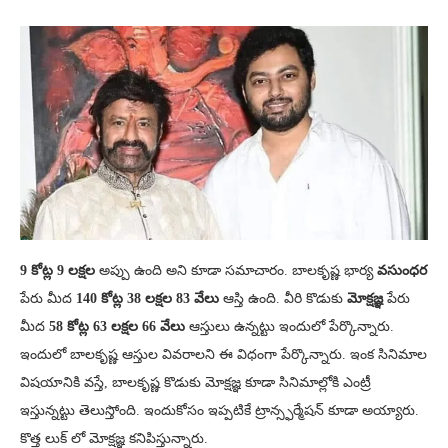
9 కోట్ల 9 లక్షల
అప్పు ఉంది అని కూడా సమాచారం. బాలకృష్ణ భార్య
వసుంధర
పేరు మీద
140 కోట్ల 38 లక్షల 83 వేలు
ఆస్తి ఉంది. వీరి కొడుకు
మోక్షజ్ఞ
పేరు
మీద
58 కోట్ల 63 లక్షల 66 వేలు
ఆస్తులు ఉన్నట్టు ఇందులో పేర్కొన్నారు.
ఇందులో బాలకృష్ణ ఆస్తుల వివరాలని ఈ విధంగా పేర్కొన్నారు. ఇంక సినిమాల
విషయానికి వస్తే, బాలకృష్ణ కొడుకు మోక్షజ్ఞ కూడా సినిమాల్లోకి ఎంట్రీ
ఇస్తున్నట్టు తెలుస్తోంది. ఇందుకోసం ఇప్పటికే ట్రాన్స్ఫర్మేషన్ కూడా అయ్యారు.
కొత్త లుక్ లో మోక్షజ్ఞ కనిపిస్తున్నారు.