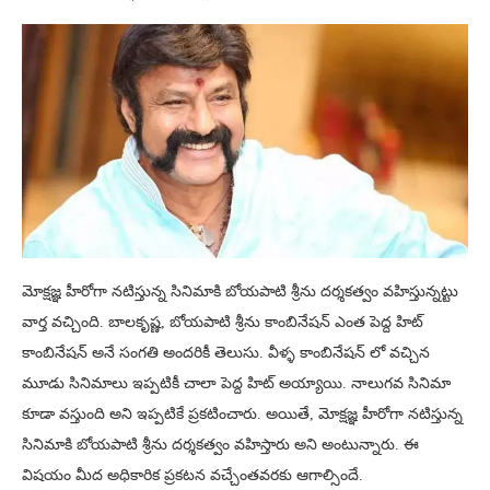
మోక్షజ్ఞ హీరోగా నటిస్తున్న సినిమాకి బోయపాటి శ్రీను దర్శకత్వం వహిస్తున్నట్టు
వార్త వచ్చింది. బాలకృష్ణ, బోయపాటి శ్రీను కాంబినేషన్ ఎంత పెద్ద హిట్
కాంబినేషన్ అనే సంగతి అందరికీ తెలుసు. వీళ్ళ కాంబినేషన్ లో వచ్చిన
మూడు సినిమాలు ఇప్పటికీ చాలా పెద్ద హిట్ అయ్యాయి. నాలుగవ సినిమా
కూడా వస్తుంది అని ఇప్పటికే ప్రకటించారు. అయితే, మోక్షజ్ఞ హీరోగా నటిస్తున్న
సినిమాకి బోయపాటి శ్రీను దర్శకత్వం వహిస్తారు అని అంటున్నారు. ఈ
విషయం మీద అధికారిక ప్రకటన వచ్చేంతవరకు ఆగాల్సిందే.