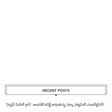
RECENT POSTS
‘మిస్టర్ మిడిల్ క్లాస్’ అందరికీ కనెక్ట్ అవుతున్న పక్కా ఫ్యామిలీ ఎంటర్‌టైనర్!