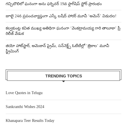
గచ్చిబౌలిలో ఘనంగా అను ఫర్నిచర్ 19వ ఫ్లాగ్‌షిప్ స్టోర్ ప్రారంభం
జూలై 24న ప్రపంచవ్యాప్తంగా ఎస్కే బషీద్‌ హారర్ మూవీ ‘అమెన్’ విడుదల!
కల్వకుంట్ల కవిత ముఖ్య అతిథిగా ఘనంగా ‘వెంకట్రామయ్య గారి తాలూకా’ ప్రీ
రిలీజ్ వేడుక
జియో హాట్‌స్టార్, అమెజాన్ ప్రైమ్, సన్‌నెక్ట్స్ ఓటీటీల్లో ‘త్రికాల’ మూవీ
స్ట్రీమింగ్
TRENDING TOPICS
Love Quotes in Telugu
Sankranthi Wishes 2024
Khanapara Teer Results Today