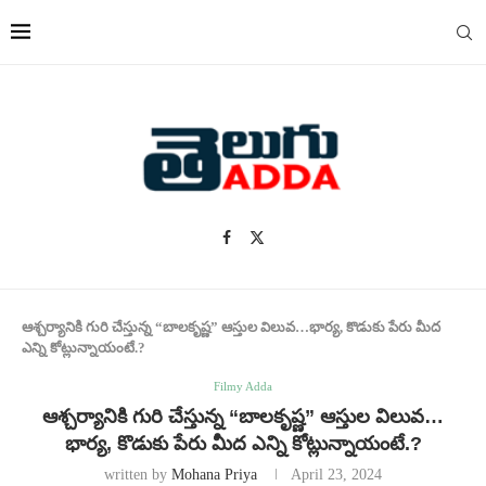
ఆశ్చర్యానికి గురి చేస్తున్న “బాలకృష్ణ” ఆస్తుల విలువ…భార్య, కొడుకు పేరు మీద
ఎన్ని కోట్లున్నాయంటే.?
Filmy Adda
ఆశ్చర్యానికి గురి చేస్తున్న “బాలకృష్ణ” ఆస్తుల విలువ…
భార్య, కొడుకు పేరు మీద ఎన్ని కోట్లున్నాయంటే.?
written by
Mohana Priya
April 23, 2024