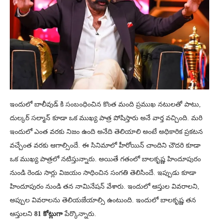
ఇందులో బాలీవుడ్ కి సంబంధించిన కొంత మంది ప్రముఖ నటులతో పాటు,
దుల్కర్ సల్మాన్ కూడా ఒక ముఖ్య పాత్ర పోషిస్తారు అనే వార్త వచ్చింది. మరి
ఇందులో ఎంత వరకు నిజం ఉంది అనేది తెలియాలి అంటే అధికారిక ప్రకటన
వచ్చేంత వరకు ఆగాల్సిందే. ఈ సినిమాలో హీరోయిన్ చాందిని చౌదరి కూడా
ఒక ముఖ్య పాత్రలో నటిస్తున్నారు. అయితే గతంలో బాలకృష్ణ హిందూపురం
నుండి రెండు సార్లు విజయం సాధించిన సంగతి తెలిసిందే. ఇప్పుడు కూడా
హిందూపురం నుండి తన నామినేషన్ వేశారు. ఇందులో ఆస్తుల వివరాలని,
అప్పుల వివరాలను తెలియజేయాల్సి ఉంటుంది. ఇందులో బాలకృష్ణ తన
ఆస్తులని
81 కోట్లుగా
పేర్కొన్నారు.