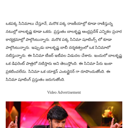
ఒకపక్క సినిమాలు చేస్తూనే, మరొక పక్క రాజకీయాల్లో కూడా రాణిస్తున్న
నటుల్లో బాలకృష్ణ కూడా ఒకరు. ప్రస్తుతం బాలకృష్ణ ఆంధ్రప్రదేశ్ ఎన్నికల ప్రచార
కార్యక్రమాల్లో పాల్గొంటున్నారు. మరొక పక్క సినిమా షూటింగ్స్ లో కూడా
పాల్గొంటున్నారు. ఇప్పుడు బాలకృష్ణ బాబీ దర్శకత్వంలో ఒక సినిమాలో
నటిస్తున్నారు. ఈ సినిమా టీజర్ ఇటీవల విడుదల చేశారు. ఇందులో బాలకృష్ణ
ఒక డిఫరెంట్ పాత్రలో నటిస్తారు అని తెలుస్తోంది. ఈ సినిమా పేరు ఇంకా
ప్రకటించలేదు. సినిమా ఒక యాక్షన్ ఎంటర్టైనర్ గా రూపొందుతోంది. ఈ
సినిమా షూటింగ్ ప్రస్తుతం జరుగుతోంది.
Video Advertisement