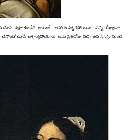
ి చూసి వెళ్తూ ఉండేది. అయితే.. ఆహారం పెట్టకపోయినా.. ఎన్ని రోజులైనా
ోందో చూసి ఆశ్చర్యపోయారు. ఆమె ప్రతిరోజు వచ్చి తన స్తన్యం నుంచి