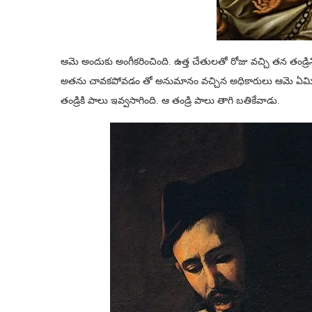
ఆమె అందుకు అంగీకరించింది. ఉత్త చేతులతో రోజు వచ్చి తన తండ్రిన
అతను చావకపోవడం తో అనుమానం వచ్చిన అధికారులు ఆమె ఏమి చేస్త
తండ్రికి పాలు ఇవ్వసాగింది. ఆ తండ్రి పాలు తాగి బతికేవాడు.