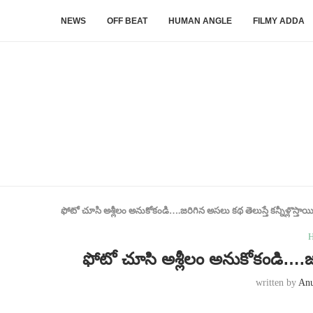
NEWS
OFF BEAT
HUMAN ANGLE
FILMY ADDA
ఫోటో చూసి అశ్లీలం అనుకోకండి….జరిగిన అసలు కథ తెలుస్తే కన్నీళ్లొస్తా
H
ఫోటో చూసి అశ్లీలం అనుకోకండి….జరి
written by
An