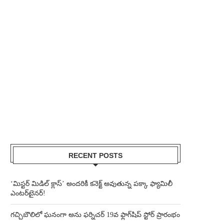
RECENT POSTS
‘మిస్టర్ మిడిల్ క్లాస్’ అందరికీ కనెక్ట్ అవుతున్న పక్కా ఫ్యామిలీ
ఎంటర్‌టైనర్!
గచ్చిబౌలిలో ఘనంగా అను ఫర్నిచర్ 19వ ఫ్లాగ్‌షిప్ స్టోర్ ప్రారంభం