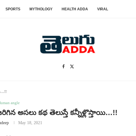
SPORTS
MYTHOLOGY
HEALTH ADDA
VIRAL
యి…!!
uman angle
గిన అసలు కథ తెలుస్తే కన్నీళ్లొస్తాయి…!!
udeep
May 18, 2021