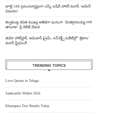
జూలై 24న ప్రపంచవ్యాప్తంగా ఎస్కే బషీద్‌ హారర్ మూవీ ‘అమెన్’
విడుదల!
కల్వకుంట్ల కవిత ముఖ్య అతిథిగా ఘనంగా ‘వెంకట్రామయ్య గారి
తాలూకా’ ప్రీ రిలీజ్ వేడుక
జియో హాట్‌స్టార్, అమెజాన్ ప్రైమ్, సన్‌నెక్ట్స్ ఓటీటీల్లో ‘త్రికాల’
మూవీ స్ట్రీమింగ్
TRENDING TOPICS
Love Quotes in Telugu
Sankranthi Wishes 2024
Khanapara Teer Results Today