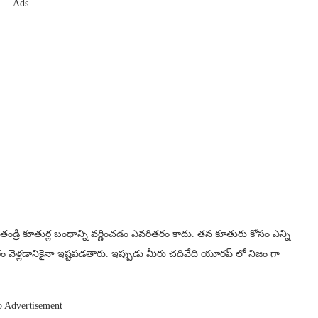
Ads
తండ్రి కూతుర్ల బంధాన్ని వర్ణించడం ఎవరితరం కాదు. తన కూతురు కోసం ఎన్ని
ూరం వెళ్లడానికైనా ఇష్టపడతారు. ఇప్పుడు మీరు చదివేది యూరప్ లో నిజం గా
o Advertisement