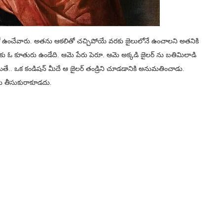
ైలు లో ఉంచేవారు. అతను ఆకలితో చచ్చిపోయే వరకు జైలులోనే ఉంచాలని అతనికి
ు ఓ కూతురు ఉండేది. ఆమె పేరు పెరూ. ఆమె అక్కడి జైలర్ ను బతిమిలాడి
ితే.. ఒక కండిషన్ మీదే ఆ జైలర్ తండ్రిని చూడడానికి అనుమతించాడు.
ను తీసుకురాకూడదు.