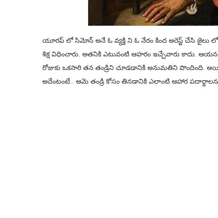
యూరప్ లో సిమోన్ అనే ఓ వ్యక్తి ని ఓ నేరం కింద అరెస్ట్ చేసి జ
శిక్ష విధించారు. అతనికి ఎటువంటి ఆహరం ఇచ్చేవారు కాదు. ఆయనక
రోజుకు ఒకసారి తన తండ్రిని చూడడానికి అనుమతిని పొందింది. అయ
అదేంటంటే.. ఆమె తండ్రి కోసం తినడానికి ఎలాంటి ఆహార పదార్ధాల