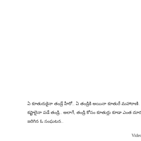
ఏ కూతురుకైనా తండ్రే హీరో.. ఏ తండ్రికి అయినా కూతురే మహారాణి. 
కష్టాలైనా పడే తండ్రి.. అలాగే, తండ్రి కోసం కూతుర్లు కూడా ఎంత ద
జరిగిన ఓ సంఘటన..
Vide