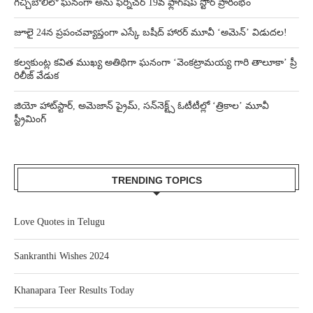
గచ్చిబౌలిలో ఘనంగా అను ఫర్నిచర్ 19వ ఫ్లాగ్‌షిప్ స్టోర్ ప్రారంభం
జూలై 24న ప్రపంచవ్యాప్తంగా ఎస్కే బషీద్‌ హారర్ మూవీ ‘అమెన్’ విడుదల!
కల్వకుంట్ల కవిత ముఖ్య అతిథిగా ఘనంగా ‘వెంకట్రామయ్య గారి తాలూకా’ ప్రీ
రిలీజ్ వేడుక
జియో హాట్‌స్టార్, అమెజాన్ ప్రైమ్, సన్‌నెక్ట్స్ ఓటీటీల్లో ‘త్రికాల’ మూవీ
స్ట్రీమింగ్
TRENDING TOPICS
Love Quotes in Telugu
Sankranthi Wishes 2024
Khanapara Teer Results Today