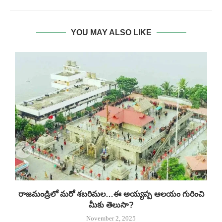
YOU MAY ALSO LIKE
రాజమండ్రిలో మరో శబరిమల…ఈ అయ్యప్ప ఆలయం గురించి
మీకు తెలుసా?
November 2, 2025