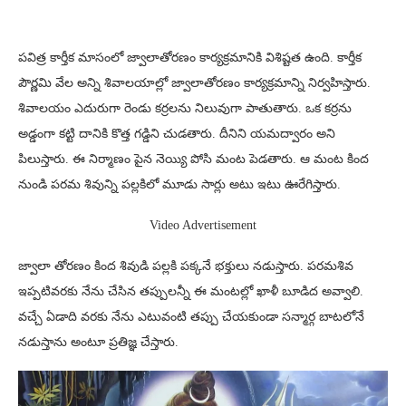
పవిత్ర కార్తీక మాసంలో జ్వాలాతోరణం కార్యక్రమానికి విశిష్టత ఉంది. కార్తీక
పౌర్ణమి వేల అన్ని శివాలయాల్లో జ్వాలాతోరణం కార్యక్రమాన్ని నిర్వహిస్తారు.
శివాలయం ఎదురుగా రెండు కర్రలను నిలువుగా పాతుతారు. ఒక కర్రను
అడ్డంగా కట్టి దానికి కొత్త గడ్డిని చుడతారు. దీనిని యమద్వారం అని
పిలుస్తారు. ఈ నిర్మాణం పైన నెయ్యి పోసి మంట పెడతారు. ఆ మంట కింద
నుండి పరమ శివున్ని పల్లకిలో మూడు సార్లు అటు ఇటు ఊరేగిస్తారు.
Video Advertisement
జ్వాలా తోరణం కింద శివుడి పల్లకి పక్కనే భక్తులు నడుస్తారు. పరమశివ
ఇప్పటివరకు నేను చేసిన తప్పులన్నీ ఈ మంటల్లో ఖాళీ బూడిద అవ్వాలి.
వచ్చే ఏడాది వరకు నేను ఎటువంటి తప్పు చేయకుండా సన్మార్గ బాటలోనే
నడుస్తాను అంటూ ప్రతిజ్ఞ చేస్తారు.