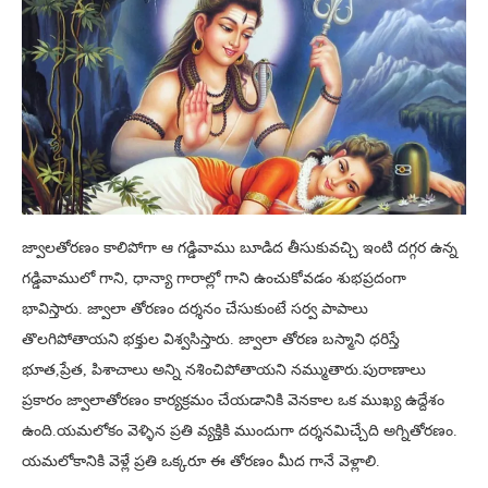
జ్వాలతోరణం కాలిపోగా ఆ గడ్డివాము బూడిద తీసుకువచ్చి ఇంటి దగ్గర ఉన్న
గడ్డివాములో గాని, ధాన్యా గారాల్లో గాని ఉంచుకోవడం శుభప్రదంగా
భావిస్తారు. జ్వాలా తోరణం దర్శనం చేసుకుంటే సర్వ పాపాలు
తొలగిపోతాయని భక్తుల విశ్వసిస్తారు. జ్వాలా తోరణ బస్మాని ధరిస్తే
భూత,ప్రేత, పిశాచాలు అన్ని నశించిపోతాయని నమ్ముతారు.పురాణాలు
ప్రకారం జ్వాలాతోరణం కార్యక్రమం చేయడానికి వెనకాల ఒక ముఖ్య ఉద్దేశం
ఉంది.యమలోకం వెళ్ళిన ప్రతి వ్యక్తికి ముందుగా దర్శనమిచ్చేది అగ్నితోరణం.
యమలోకానికి వెళ్లే ప్రతి ఒక్కరూ ఈ తోరణం మీద గానే వెళ్లాలి.