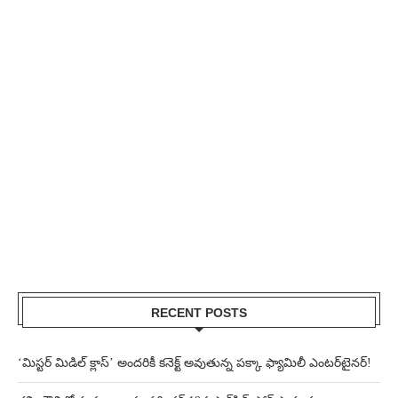
RECENT POSTS
‘మిస్టర్ మిడిల్ క్లాస్’ అందరికీ కనెక్ట్ అవుతున్న పక్కా ఫ్యామిలీ ఎంటర్‌టైనర్!