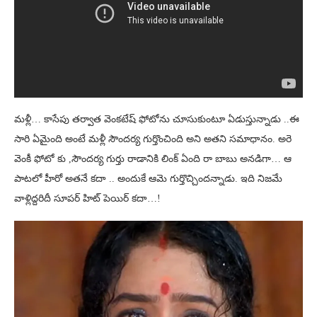
మళ్లీ… కాసేపు తర్వాత వెంకటేష్ ఫోటోను చూసుకుంటూ ఏడుస్తున్నాడు ..ఈ
సారి ఏమైంది అంటే మళ్లీ సౌందర్య గుర్తొంచింది అని అతని సమాధానం. అరె
వెంకీ ఫోటో కు ,సౌందర్య గుర్తు రాడానికి లింక్ ఏంది రా బాబు అనడిగా… ఆ
పాటలో హీరో అతనే కదా .. అందుకే ఆమె గుర్తొచ్చిందన్నాడు. ఇది నిజమే
వాళ్లిద్దరిదీ సూపర్ హిట్ పెయిర్ కదా…!