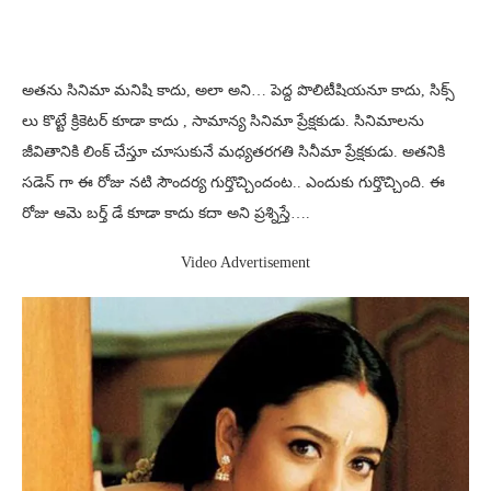
అతను సినిమా మనిషి కాదు, అలా అని… పెద్ద పొలిటీషియనూ కాదు, సిక్స్
లు కొట్టే క్రికెటర్ కూడా కాదు , సామాన్య సినిమా ప్రేక్షకుడు. సినిమాలను
జీవితానికి లింక్ చేస్తూ చూసుకునే మధ్యతరగతి సినీమా ప్రేక్షకుడు. అతనికి
సడెన్ గా ఈ రోజు నటి సౌందర్య గుర్తొచ్చిందంట.. ఎందుకు గుర్తొచ్చింది. ఈ
రోజు ఆమె బర్త్ డే కూడా కాదు కదా అని ప్రశ్నిస్తే….
Video Advertisement