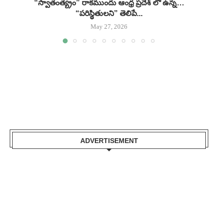
“స్వాతంత్య్రం” రాకముందు ఆంధ్ర ప్రదేశ్ లో ఉన్న…
“పరిస్థితులని” తెలిపే...
May 27, 2026
ADVERTISEMENT