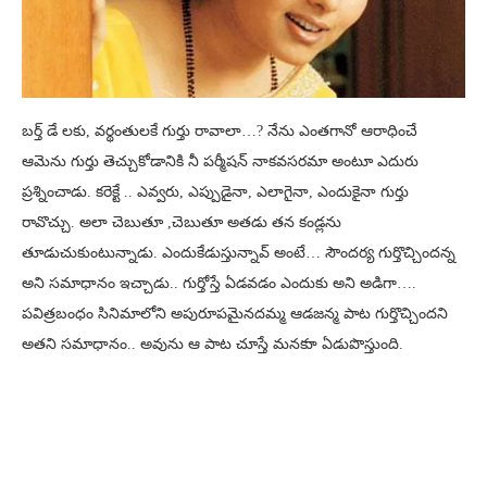
బర్త్ డే లకు, వర్థంతులకే గుర్తు రావాలా…? నేను ఎంతగానో ఆరాధించే
ఆమెను గుర్తు తెచ్చుకోడానికి నీ పర్మీషన్ నాకవసరమా అంటూ ఎదురు
ప్రశ్నించాడు. కరెక్టే .. ఎవ్వరు, ఎప్పుడైనా, ఎలాగైనా, ఎందుకైనా గుర్తు
రావొచ్చు. అలా చెబుతూ ,చెబుతూ అతడు తన కండ్లను
తూడుచుకుంటున్నాడు. ఎందుకేడుస్తున్నావ్ అంటే… సౌందర్య గుర్తొచ్చిందన్న
అని సమాధానం ఇచ్చాడు.. గుర్తోస్తే ఏడవడం ఎందుకు అని అడిగా….
పవిత్రబంధం సినిమాలోని అపురూపమైనదమ్మ ఆడజన్మ పాట గుర్తొచ్చిందని
అతని సమాధానం.. అవును ఆ పాట చూస్తే మనకుా ఏడుపొస్తుంది.