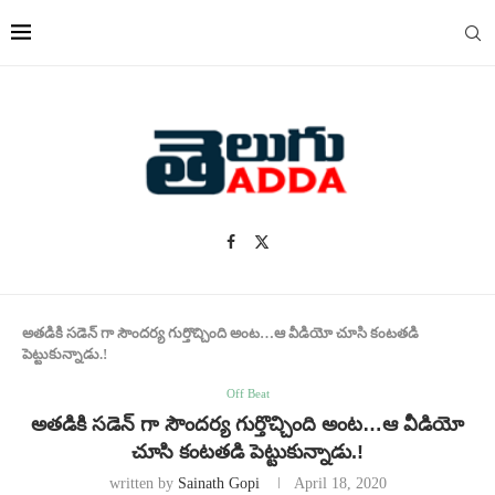
అతడికి సడెన్ గా సౌందర్య గుర్తొచ్చింది అంట…ఆ వీడియో చూసి కంటతడి
పెట్టుకున్నాడు.!
Off Beat
అతడికి సడెన్ గా సౌందర్య గుర్తొచ్చింది అంట…ఆ వీడియో
చూసి కంటతడి పెట్టుకున్నాడు.!
written by
Sainath Gopi
April 18, 2020