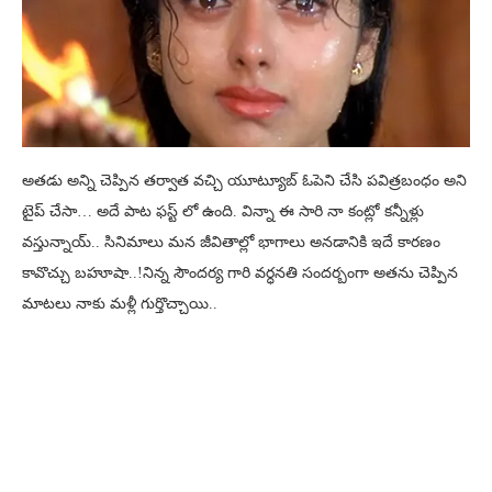
అతడు అన్ని చెప్పిన తర్వాత వచ్చి యూట్యూబ్ ఓపెని చేసి పవిత్రబంధం అని
టైప్ చేసా… అదే పాట ఫస్ట్ లో ఉంది. విన్నా ఈ సారి నా కంట్లో కన్నీళ్లు
వస్తున్నాయ్.. సినిమాలు మన జీవితాల్లో భాగాలు అనడానికి ఇదే కారణం
కావొచ్చు బహూషా..!నిన్న సౌందర్య గారి వర్ధనతి సందర్బంగా అతను చెప్పిన
మాటలు నాకు మళ్లీ గుర్తొచ్చాయి..