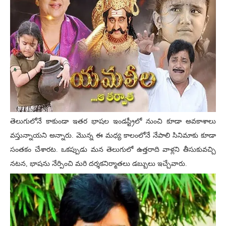
తెలుగులోనే కాకుండా ఇతర భాషల ఇండస్ట్రీలో నుంచి కూడా అవకాశాలు
వస్తున్నాయని అన్నారు. మొన్న ఈ మధ్య కాలంలోనే నేపాలి సినిమాకు కూడా
సంతకం చేశారట. ఒకప్పుడు మన తెలుగులో ఉత్తరాది వాళ్లని తీసుకువచ్చి
నటన, భాషను నేర్పించి మరి దర్శకనిర్మాతలు డబ్బులు ఇచ్చేవారు.