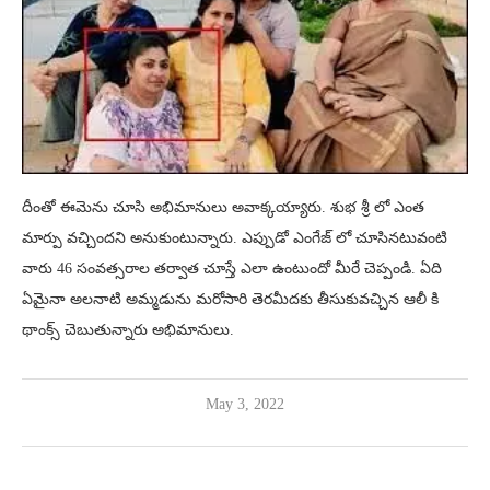
దీంతో ఈమెను చూసి అభిమానులు అవాక్కయ్యారు. శుభ శ్రీ లో ఎంత
మార్పు వచ్చిందని అనుకుంటున్నారు. ఎప్పుడో ఎంగేజ్ లో చూసినటువంటి
వారు 46 సంవత్సరాల తర్వాత చూస్తే ఎలా ఉంటుందో మీరే చెప్పండి. ఏది
ఏమైనా అలనాటి అమ్మడును మరోసారి తెరమీదకు తీసుకువచ్చిన ఆలీ కి
థాంక్స్ చెబుతున్నారు అభిమానులు.
May 3, 2022