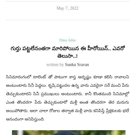
May 7, 2022
Filmy Adda
గుర్తు పట్టలేనంతగా మారిపోయిన ఈ హీరోయిన్.. ఎవరో
తెలుసా..!
written by
Sunku Sravan
సినిమారంగంలో టాలెంట్ తో పాటుగా కాస్త అదృష్టం కూడా కలిసి రావాలని
అంటుంటారు సినీ పెద్దలు. కృషి,పట్టుదల ఉన్న వారు ఎవరైనా సరే మంచి పేరు
తెచ్చుకుంటారని సినీ ప్రముఖులు అంటుంటారు. కానీ కొంతమంది సినిమాల్లో
ఎంత తొందరగా పేరు తెచ్చుకుంటారో మళ్లీ అంత తొందరగా తెర మరుగు
అయిపోతారు. అలా చాలా రోజుల తర్వాత మళ్లీ వారు కనిపిస్తే ప్రేక్షకులకు భలే
ఆనందంగా అనిపిస్తుంది.