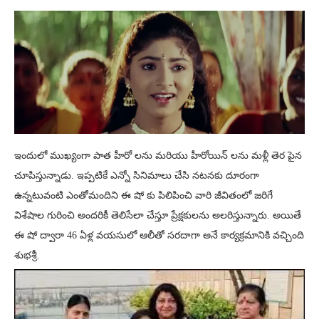
ఇందులో ముఖ్యంగా పాత హీరో లను మరియు హీరోయిన్ లను మళ్లీ తెర పైన
చూపిస్తున్నాడు. ఇప్పటికే ఎన్నో సినిమాలు చేసి నటనకు దూరంగా
ఉన్నటువంటి ఎంతోమందిని ఈ షో కు పిలిపించి వారి జీవితంలో జరిగే
విశేషాల గురించి అందరికీ తెలిసేలా చేస్తూ ప్రేక్షకులను అలరిస్తున్నారు. అయితే
ఈ షో ద్వారా 46 ఏళ్ల వయసులో ఆలీతో సరదాగా అనే కార్యక్రమానికి వచ్చింది
శుభశ్రీ.