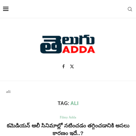
ali
TAG:
ALI
Filmy Adda
కమెడియన్ ఆలీ సినిమాల్లో నటించడం తగ్గించడానికి అసలు
కారణం ఇదే..?