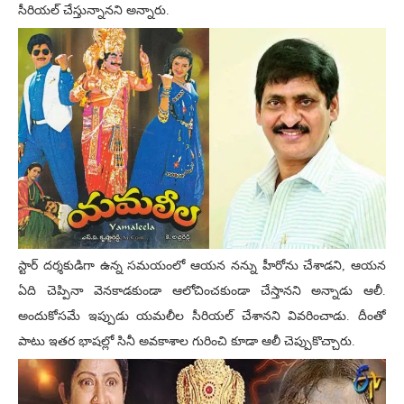
సీరియల్ చేస్తున్నానని అన్నారు.
స్టార్ దర్శకుడిగా ఉన్న సమయంలో ఆయన నన్ను హీరోను చేశాడని, ఆయన
ఏది చెప్పినా వెనకాడకుండా ఆలోచించకుండా చేస్తానని అన్నాడు ఆలీ.
అందుకోసమే ఇప్పుడు యమలీల సీరియల్ చేశానని వివరించాడు. దీంతో
పాటు ఇతర భాషల్లో సినీ అవకాశాల గురించి కూడా ఆలీ చెప్పుకొచ్చారు.