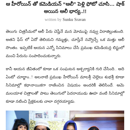
ఆ హీరోయిన్ తో కమెడియన్ “ఆలీ” పెళ్లి ఫోటో చూసి… షాక్
అయిన ఆలీ భార్య..!!
written by
Sunku Sravan
తెలుగు చిత్రసీమలో ఆలీ పేరు చెప్తేనే మన మోముపై నవ్వు విరాజిల్లుతుంది.
అతని ఫేస్ లో ఏదో తెలియని గమ్మత్తు, చూస్తేనే నవ్వొచ్చే ఒక మత్తు ఆలీ
సొంతం. ఇప్పటికే ఆయన ఎన్నో సినిమాలు చేసి ప్రముఖ కమెడియన్ల లిస్టులో
మంచి పేరును సంపాదించుకున్నారు.
కానీ ఆయన జీవితంలో కూడా ఒక సంఘటన ఆశ్చర్యానికి గురి చేసింది.. అది
ఏంటో చూద్దాం..! అలనాటి ప్రముఖ హీరోయిన్ మాలశ్రీ చెల్లెలు శుభశ్రీ కూడా
సినిమాల్లో కథానాయికగా రాణించిన విషయం అందరికీ తెలిసిందే. ఆమె
మలయాళ చిత్రాలతో పాటు తెలుగులో పెదరాయుడు ఊహ వంటి సినిమాల్లో
కూడా నటించి ప్రేక్షకులకు చాలా దగ్గరయ్యాడు.