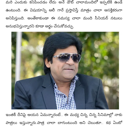
మరి ఎందుకు కనిపించడం లేదు అనే డౌట్ చాలామందిలో ఇప్పటికి ఉండే
ఉంటుంది. ఈ విషయాన్ని ఆలీ గారే ప్రస్తావిస్తే మాత్రం చాలా ఆసక్తికరంగా
అనిపిస్తుంది. అంతేకాకుండా ఈ సమస్య చాలా మంది సీనియర్ నటులు
అనుభవిస్తున్నారని కూడా అర్థం చేసుకోవచ్చు.
ఇంతకీ దీనిపై ఆయన ఏమన్నారంటే.. ఈ మధ్య చిన్న చిన్న సినిమాల్లో నాకు
పాత్రలు ఇస్తున్నారు.పాత్ర చాలా బాగుంటుంది అని చెబుతూ.. కథ ఏంటో