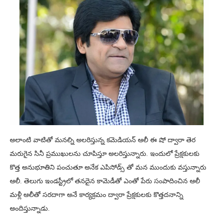
అలాంటి వాటితో మనల్ని అలరిస్తున్న కమెడియన్ ఆలీ ఈ షో ద్వారా తెర
మరుగైన సినీ ప్రముఖులను చూపిస్తూ అలరిస్తున్నారు. ఇందులో ప్రేక్షకులకు
కొత్త అనుభూతిని పంచుతూ అనేక ఎపిసోడ్స్ తో మన ముందుకు వస్తున్నారు
ఆలీ. తెలుగు ఇండస్ట్రీలో తనదైన కామెడీతో ఎంతో పేరు సంపాదించిన ఆలీ
మళ్లీ ఆలీతో సరదాగా అనే కార్యక్రమం ద్వారా ప్రేక్షకులకు కొత్తదనాన్ని
అందిస్తున్నాడు.