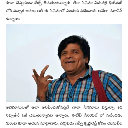
కూడా చెప్పకుండా డేట్స్ తీసుకుంటున్నారు. తీరా సినిమా విడుదలై థియేటర్
లోకి వచ్చాక అసలు ఆలీ ఈ సినిమాలో ఎందుకు నటించాడు అనేలా మూవీస్
ఉన్నాయి.
అభిమానులతో అలా అనిపించుకోవద్దనే చాలా సినిమాలు వస్తున్నా కథ
నచ్చితేనే ఓకే చెబుతున్నానని అన్నారు. ఈటీవీ సీరియల్ లో నటించడం
గురించి కూడా ఆయన మాట్లాడారు. దర్శకుడు ఎస్వీ కృష్ణారెడ్డి కోసం యమలీల