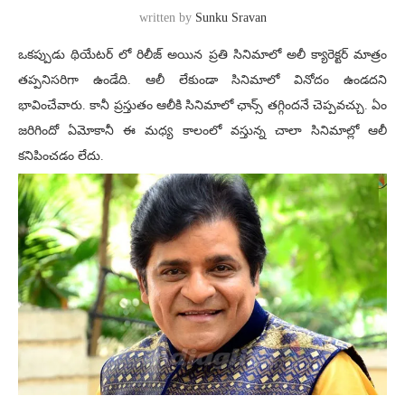
written by
Sunku Sravan
ఒకప్పుడు థియేటర్ లో రిలీజ్ అయిన ప్రతి సినిమాలో అలీ క్యారెక్టర్ మాత్రం
తప్పనిసరిగా ఉండేది. ఆలీ లేకుండా సినిమాలో వినోదం ఉండదని
భావించేవారు. కానీ ప్రస్తుతం ఆలీకి సినిమాలో ఛాన్స్ తగ్గిందనే చెప్పవచ్చు. ఏం
జరిగిందో ఏమోకానీ ఈ మధ్య కాలంలో వస్తున్న చాలా సినిమాల్లో ఆలీ
కనిపించడం లేదు.