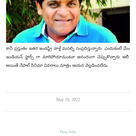
కానీ ప్రస్తుతం ఇతర ఇండస్ట్రీ వాళ్లే మనల్ని సంప్రదిస్తున్నారు. ఎందుకంటే మేం
ఇండియన్ స్టార్స్ గా మారిపోయామంటూ ఆనందంగా చెప్పుకొచ్చారు అలీ.
అయితే నేపాల్ సినిమా వివరాలు మాత్రం ఆయన వెల్లడించలేదు.
May 19, 2022
Filmy Adda