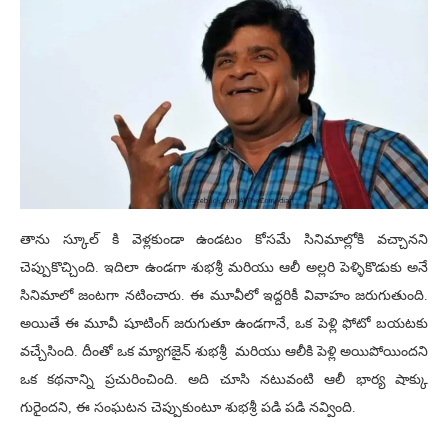
తాను స్కూల్ కి వెళ్లకుండా ఉండటం కోసమే సినిమాల్లోకి వచ్చానని
చెప్పుకొచ్చింది. ఇదిలా ఉండగా శుభశ్రీ మరియు ఆలీ అల్లరి పెళ్ళికొడుకు అనే
సినిమాలో జంటగా నటించారు. ఈ మూవీలో ఇద్దరికీ వివాహం జరుగుతుంది.
అయితే ఈ మూవీ షూటింగ్ జరుగుతూ ఉండగానే, ఒక పెళ్లి ఫోటో బయటకు
వచ్చేసింది. దీంతో ఒక మ్యాగజైన్ శుభశ్రీ మరియు ఆలీకి పెళ్లి అయిపోయిందని
ఒక కథనాన్ని ప్రచురించింది. అది చూసి నటువంటి ఆలీ భార్య షాక్కు
గురైందని, ఈ సంఘటన చెప్పుకుంటూ శుభశ్రీ పడి పడి నవ్వింది.