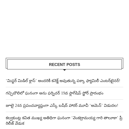
RECENT POSTS
‘మిస్టర్ మిడిల్ క్లాస్’ అందరికీ కనెక్ట్ అవుతున్న పక్కా ఫ్యామిలీ ఎంటర్‌టైనర్!
గచ్చిబౌలిలో ఘనంగా అను ఫర్నిచర్ 19వ ఫ్లాగ్‌షిప్ స్టోర్ ప్రారంభం
జూలై 24న ప్రపంచవ్యాప్తంగా ఎస్కే బషీద్‌ హారర్ మూవీ ‘అమెన్’ విడుదల!
కల్వకుంట్ల కవిత ముఖ్య అతిథిగా ఘనంగా ‘వెంకట్రామయ్య గారి తాలూకా’ ప్రీ
రిలీజ్ వేడుక