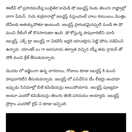
ఈటీవీ లో ప్రసారమయ్యే బుల్లితెర కామెడీ షో జబర్దస్త్ రెండు తెలుగు రాష్ట్రాల్లో
బాగా ఫేమస్. గురు శుక్రవారాల్లో జబర్దస్త్ వస్తుందంటే చాలు కుటుంబం మొత్తం
టీవీలకు అతుక్కుపోతూ ఉంటుంది. జబర్దస్త్ ప్రారంభమైనప్పటి నుండి ఈ షో
మంచి రేటింగ్ తో కొనసాగుతూ ఉంది. షో కోస్తున్న పాపులారిటీని చూసి
జబర్దస్త్, ఎక్స్ ట్రా జబర్దస్త్ గా విడదీసి ఇద్దరి యాంకర్లను పెట్టి షోను నడిపించి
ఉన్నారు. యాంకర్ లు గా అనసూయ తర్వాత వచ్చిన రష్మీ తమ గ్లామర్ తో
షోకి మంచి క్రేజ్ తీసుకువచ్చారు.
మొదట లో జడ్జిలుగా ఉన్న నాగబాబు, రోజాలు కూడా జబర్దస్త్ కి మంచి
పాపులారిటీని తీసుకువచ్చారు. జబర్దస్త్ లో పనిచేసిన టీం లీడర్లు అందరూ
ఇప్పుడు సినిమాల్లో బిజీ కమెడియన్లు అయిపోయారు. జబర్దస్త్ పుణ్యమా
అంటూ ఎందరో కమెడియన్లు తెలుగు తెరకి పరిచయం అయ్యారు. జబర్దస్త్
ప్రోగ్రాం ఎందరికో లైఫ్ ని కూడా ఇచ్చింది.