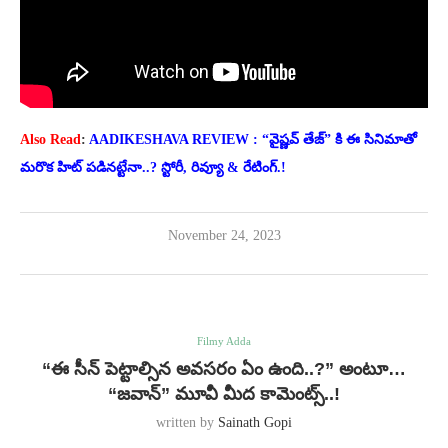
Also Read
:
AADIKESHAVA REVIEW : “వైష్ణవ్ తేజ్” కి ఈ సినిమాతో
మరొక హిట్ పడినట్టేనా..? స్టోరీ, రివ్యూ & రేటింగ్.!
November 24, 2023
Filmy Adda
“ఈ సీన్ పెట్టాల్సిన అవసరం ఏం ఉంది..?” అంటూ…
“జవాన్” మూవీ మీద కామెంట్స్..!
written by
Sainath Gopi