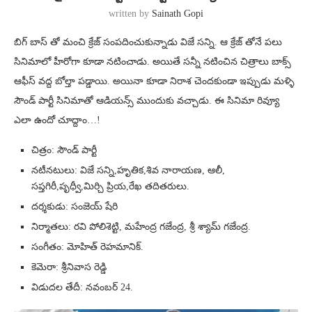
written by
Sainath Gopi
బిగ్ బాస్ తో మంచి క్రేజ్ సంపదించుకున్నాడు విజే సన్ని. ఆ క్రేజ్ తోనే పలు
సినిమాలో హీరోగా కూడా నటించాడు. అయితే సన్నీ నటించిన చిత్రాలు బాక్స్
ఆఫీస్ వద్ద బోల్తా పడ్డాయి. అయినా కూడా నిరాశ చెందకుండా ఇప్పుడు మళ్ళి
సౌండ్ పార్టీ సినిమాతో ఆడియన్స్ ముందుకు వచ్చాడు. ఈ సినిమా రివ్యూ
ఎలా ఉందో చూద్దాం…!
చిత్రం: సౌండ్ పార్టీ
నటీనటులు: విజే సన్ని,హృతిక,శివ నారాయణ, ఆలీ,
సప్తగిరీ,పృధ్వీ,మిర్చి ప్రియ,రేఖ తదితరులు.
దర్శకుడు: సంజెయ్ షేరి
నిర్మాతలు: రవి పోలిశెట్టి, మహేంద్ర గజేంద్ర, శ్రీ శ్యామ్ గజేంద్ర.
సంగీతం: మోహిత్ రెహమానిక్.
కెమెరా: శ్రీనివాస రెడ్డి
విడుదల తేదీ: నవంబర్ 24.