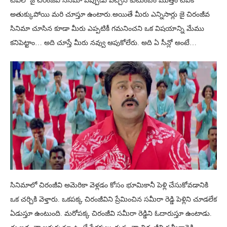
టీవీలో జై చిరంజీవి సినిమా ఎప్పుడు వచ్చిన కుటుంబం మొత్తం టీవీకి
అతుక్కుపోయి మరి చూస్తూ ఉంటారు.అయితే మీరు ఎన్నిసార్లు జై చిరంజీవ
సినిమా చూసిన కూడా మీరు ఎప్పటికీ గమనించని ఒక విషయాన్ని మేము
కనిపెట్టాం… అది చూస్తే మీరు నవ్వు ఆపుకోలేరు. అది ఏ సీన్లో అంటే…
సినిమాలో చిరంజీవి అమెరికా వెళ్లడం కోసం భూమికానీ పెళ్లి చేసుకోవడానికి
ఒక చర్చికి వెళ్తారు. ఒకపక్క చిరంజీవిని ప్రేమించిన సమీరా రెడ్డి పెళ్లిని చూడలేక
ఏడుస్తూ ఉంటుంది. మరోపక్క చిరంజీవి సమీరా రెడ్డిని ఓదారుస్తూ ఉంటాడు.