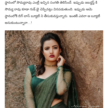
స్థానంలో సౌమ్యరావు ఎంట్రీ ఇచ్చిన సంగతి తెలిసిందే. ఇప్పుడు జబర్దస్త్ కి
సౌమ్య రావు కూడా గుడ్ బై చెప్పినట్లు వినపడుతుంది. ఇప్పుడు ఆమె
స్థానంలోకి బిగ్ బాస్ బ్యూటీ ని తీసుకువస్తున్నారు. ఇంతకీ ఎవరా ఆ బ్యూటీ
అనుకుంటున్నారా…!