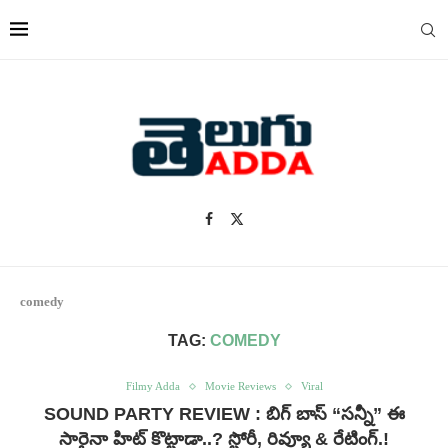
comedy
TAG:
COMEDY
Filmy Adda
Movie Reviews
Viral
SOUND PARTY REVIEW : బిగ్ బాస్ “సన్నీ” ఈ
సారైనా హిట్ కొట్టాడా..? స్టోరీ, రివ్యూ & రేటింగ్.!