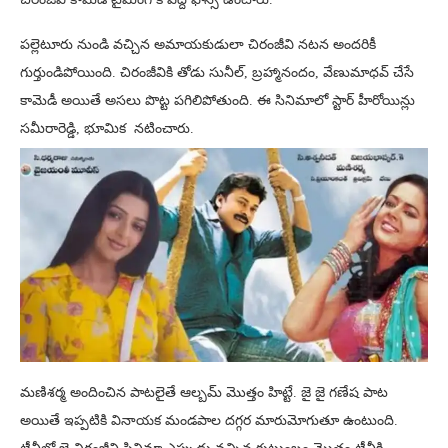
పల్లెటూరు నుండి వచ్చిన అమాయకుడులా చిరంజీవి నటన అందరికీ
గుర్తుండిపోయింది. చిరంజీవికి తోడు సునీల్, బ్రహ్మానందం, వేణుమాధవ్ చేసే
కామెడీ అయితే అసలు పొట్ట పగిలిపోతుంది. ఈ సినిమాలో స్టార్ హీరోయిన్లు
సమీరారెడ్డి, భూమిక నటించారు.
మణిశర్మ అందించిన పాటలైతే ఆల్బమ్ మొత్తం హిట్టే. జై జై గణేష పాట
అయితే ఇప్పటికి వినాయక మండపాల దగ్గర మారుమోగుతూ ఉంటుంది.