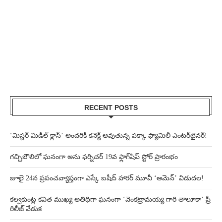
RECENT POSTS
‘మిస్టర్ మిడిల్ క్లాస్’ అందరికీ కనెక్ట్ అవుతున్న పక్కా ఫ్యామిలీ ఎంటర్‌టైనర్!
గచ్చిబౌలిలో ఘనంగా అను ఫర్నిచర్ 19వ ఫ్లాగ్‌షిప్ స్టోర్ ప్రారంభం
జూలై 24న ప్రపంచవ్యాప్తంగా ఎస్కే బషీద్‌ హారర్ మూవీ ‘అమెన్’ విడుదల!
కల్వకుంట్ల కవిత ముఖ్య అతిథిగా ఘనంగా ‘వెంకట్రామయ్య గారి తాలూకా’ ప్రీ
రిలీజ్ వేడుక