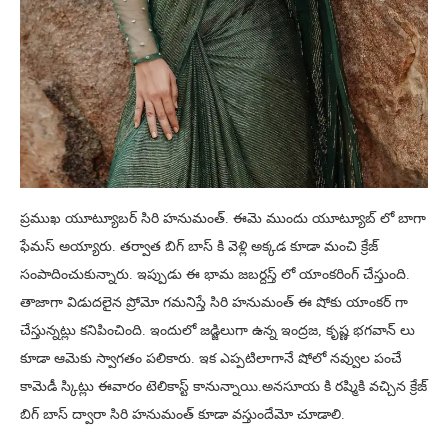
ప్రముఖ యూట్యూబర్ సిరి హనుమంత్. ఈమె ముందు యూట్యూబ్ లో బాగా
ఫేమస్ అయ్యారు. తర్వాత బిగ్ బాస్ కి వెళ్లి అక్కడ కూడా మంచి క్రేజ్
సంపాదించుకున్నారు. ఇప్పుడు ఈ భామ జబర్దస్త్ లో యాంకరింగ్ చేస్తుంది.
తాజాగా విడుదలైన ప్రోమో గమనిస్తే సిరి హనుమంత్ ఈ షోకు యాంకర్ గా
చేస్తున్నట్లు కనిపించింది. ఇందులో జడ్జిలుగా ఉన్న ఇంద్రజ, కృష్ణ భగవాన్ లు
కూడా ఆమెకు స్వాగతం పలికారు. ఇక ఎప్పటిలాగానే షోలో నవ్వుల పంచే
కామెడీ స్కిట్లు ఈవారం టెలికాస్ట్ కానున్నాయి.అనసూయ కి రష్మికి వచ్చిన క్రేజ్
బిగ్ బాస్ ద్వారా సిరి హనుమంత్ కూడా వస్తుందేమో చూడాలి.