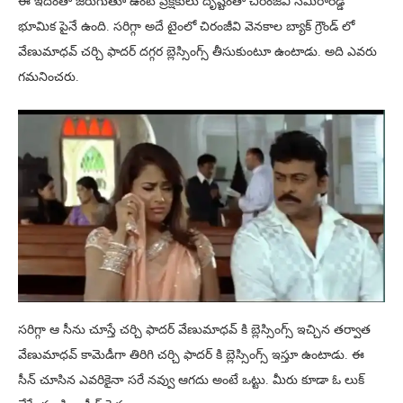
ఈ ఇదంతా జరుగుతూ ఉంటే ప్రేక్షకులు దృష్టంతా చిరంజీవి సమీరారెడ్డి
భూమిక పైనే ఉంది. సరిగ్గా అదే టైంలో చిరంజీవి వెనకాల బ్యాక్ గ్రౌండ్ లో
వేణుమాధవ్ చర్చి ఫాదర్ దగ్గర బ్లెస్సింగ్స్ తీసుకుంటూ ఉంటాడు. అది ఎవరు
గమనించరు.
సరిగ్గా ఆ సీను చూస్తే చర్చి ఫాదర్ వేణుమాధవ్ కి బ్లెస్సింగ్స్ ఇచ్చిన తర్వాత
వేణుమాధవ్ కామెడీగా తిరిగి చర్చి ఫాదర్ కి బ్లెస్సింగ్స్ ఇస్తూ ఉంటాడు. ఈ
సీన్ చూసిన ఎవరికైనా సరే నవ్వు ఆగదు అంటే ఒట్టు. మీరు కూడా ఓ లుక్