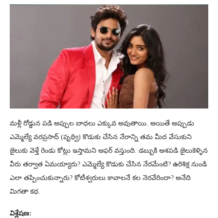
మళ్లీ రోడ్డున పడి అప్పుల బాధలు ఎక్కువ అవుతాయి. అయితే అప్పుడు
ఎమ్మెల్యే వరప్రసాద్ (పృథ్వి) కొడుకు చేసిన నేరాన్ని తమ మీద వేసుకుని
జైలుకు వెళ్తే రెండు కోట్లు ఇస్తామని ఆఫర్ వస్తుంది. డబ్బుకి ఆశపడి జైలుకెళ్ళిన
వీరు తర్వాత ఏమయ్యారు? ఎమ్మెల్యే కొడుకు చేసిన నేరమేంటి? ఉరిశిక్ష నుండి
ఎలా తప్పించుకున్నారు? కోటీశ్వరులు కావాలనే కల నెరవేరిందా? అనేది
మిగతా కథ.
విశ్లేషణ: