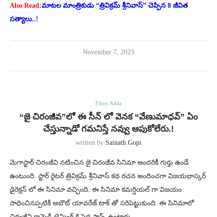
Also Read
:
మాటల మాంత్రికుడు “త్రివిక్రమ్ శ్రీనివాస్” చెప్పిన 8 జీవిత
సత్యాలు..!
November 7, 2023
Filmy Adda
“జై చిరంజీవ”లో ఈ సీన్ లో వెనక “వేణుమాధవ్” ఏం
చేస్తున్నాడో గమనిస్తే నవ్వు ఆపుకోలేరు.!
written by
Sainath Gopi
మెగాస్టార్ చిరంజీవి నటించిన జై చిరంజీవ సినిమా అందరికీ గుర్తు ఉండే
ఉంటుంది. స్టార్ రైటర్ త్రివిక్రమ్ శ్రీనివాస్ కథ రచన అందించగా విజయభాస్కర్
డైరెక్షన్ లో ఈ సినిమా వచ్చింది. ఈ సినిమా కమర్షియల్ గా విజయం
సాధించినప్పటికీ అబౌట్ యావరేజ్ టాక్ తో సరిపెట్టుకుంది. ఈ సినిమాలో
చిరంజీవి కామెడీ టైమింగ్ కి పెద్ద ఫాన్స్ ఉంటారు.