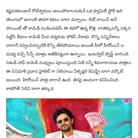
కష్టపడకుండానే కోటీశ్వరులు అయిపోవాలనుకునే ఒక ఫ్యామిలీ స్టోరీ ఇది.
తెలుగులో ఇలాంటి తరహా కథలు చాలా వచ్చాయి. బిట్ కాయిన్ అనే
పాయింట్ తో కామెడీ పండించడమే ఈ కథలో ఉన్న కొత్త. లాజిక్కులన్నీ పక్కన
పెట్టేసి కేవలం కామెడీ మీద దర్శకుడు ఫోకస్ చేశాడు. కొన్ని సన్నివేశాలు
బాగానే నవ్వించినప్పటికీ కొన్ని తేలిపోయాయి.అయితే హీరో హీరోయిన్ ల
మధ్య వచ్చే సీన్స్ మాత్రం అతికినట్టుగా ఉన్నాయి. ఇంటర్వెల్ ట్విస్ట్ బాగుంది.
సెకండ్ హాఫ్ కామెడీ నువ్వులు పూయిస్తుంది.విజే సన్నీ,శివనారాయణ పాత్రలు
ఈ సినిమాకి ప్రధాన హైలెట్ గా నిలిచాయి.వీళ్ళిద్దరి కెమిస్ట్రీ బాగా వర్కౌట్
అయింది. హీరోయిన్ పాత్ర బాగానే ఉంది. తెరపై అందంగా కనిపించింది.
కాకపోతే నిడివి బాగా తక్కువ.