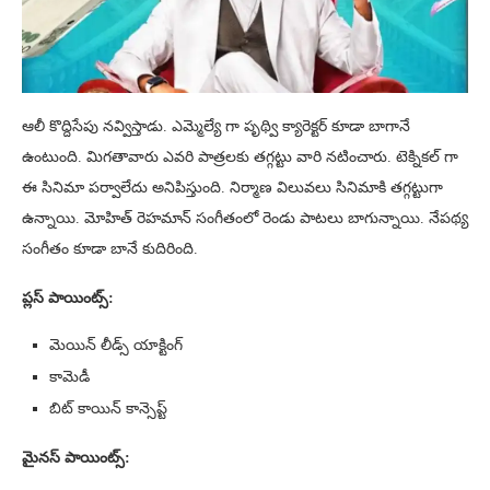
ఆలీ కొద్దిసేపు నవ్విస్తాడు. ఎమ్మెల్యే గా పృథ్వి క్యారెక్టర్ కూడా బాగానే
ఉంటుంది. మిగతావారు ఎవరి పాత్రలకు తగ్గట్టు వారి నటించారు. టెక్నికల్ గా
ఈ సినిమా పర్వాలేదు అనిపిస్తుంది. నిర్మాణ విలువలు సినిమాకి తగ్గట్టుగా
ఉన్నాయి. మోహిత్ రెహమాన్ సంగీతంలో రెండు పాటలు బాగున్నాయి. నేపథ్య
సంగీతం కూడా బానే కుదిరింది.
ప్లస్ పాయింట్స్:
మెయిన్ లీడ్స్ యాక్టింగ్
కామెడీ
బిట్ కాయిన్ కాన్సెప్ట్
మైనస్ పాయింట్స్: