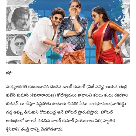
కథ:
మధ్యతరగతి కుటుంబానికి చెందిన డాలర్ కుమార్ (విజే సన్ని) ఆయన తండ్రి
కుబేర్ కుమార్ (శివనారాయణ) కోటీశ్వరులు కావాలని కలలు కంటు రకరకాల
బిజినెస్ లు చేస్తూ నష్టపోతు ఉంటారు.చివరికి సేటు నాగభూషణం(నాగిరెడ్డి)
వద్ద అప్పు తీసుకుని గోరుముద్ద అనే హోటల్ ప్రారంభిస్తారు. హోటల్
ఆరంభంలో బాగానే నడిచిన డాలర్ కుమార్ ప్రియురాలు సిరి( హృతిక
శ్రీనివాస్)తండ్రి దాన్ని చెడగొడతాడు.