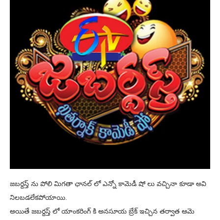
జబర్దస్త్ ను పోలి మిగతా ఛానల్ లో ఎన్నో కామెడీ షో లు వచ్చినా కూడా అవి
నిలబడలేకపోయాయి.
అయితే జబర్దస్త్ లో యాంకరింగ్ కి అనసూయ బ్రేక్ ఇచ్చిన తర్వాత ఆమె