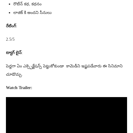
రొటీన్ కథ, కథనం
లాజిక్ కి అందని సీనులు
రేటింగ్
:
2.5/5
ట్యాగ్ లైన్
:
పెద్దగా ఏం ఎక్స్పెక్టేషన్స్ పెట్టుకోకుండా కామెడీని ఇష్టపడేవారు ఈ సినిమాని
చూడొచ్చు.
Watch Trailer: