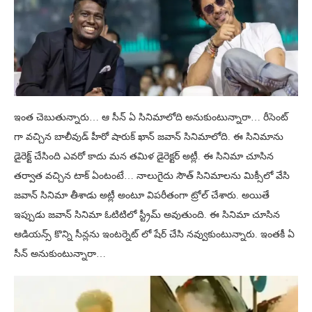
ఇంత చెబుతున్నారు… ఆ సీన్ ఏ సినిమాలోది అనుకుంటున్నారా… రీసెంట్
గా వచ్చిన బాలీవుడ్ హీరో షారుక్ ఖాన్ జవాన్ సినిమాలోది. ఈ సినిమాను
డైరెక్ట్ చేసింది ఎవరో కాదు మన తమిళ డైరెక్టర్ అట్లీ. ఈ సినిమా చూసిన
తర్వాత వచ్చిన టాక్ ఏంటంటే… నాలుగైదు సౌత్ సినిమాలను మిక్సీలో వేసి
జవాన్ సినిమా తీశాడు అట్లీ అంటూ విపరీతంగా ట్రోల్ చేశారు. అయితే
ఇప్పుడు జవాన్ సినిమా ఓటిటిలో స్ట్రీమ్ అవుతుంది. ఈ సినిమా చూసిన
ఆడియన్స్ కొన్ని సీన్లను ఇంటర్నెట్ లో షేర్ చేసి నవ్వుకుంటున్నారు. ఇంతకీ ఏ
సీన్ అనుకుంటున్నారా…