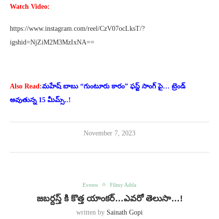
Watch Video:
https://www.instagram.com/reel/CzV07ocLksT/?
igshid=NjZiM2M3MzIxNA==
Also Read
:
మహేష్ బాబు “గుంటూరు కారం” ఫస్ట్ సాంగ్ పై… ట్రెండ్
అవుతున్న 15 మీమ్స్..!
November 7, 2023
Events
Filmy Adda
జబర్దస్త్ కి కొత్త యాంకర్…ఎవరో తెలుసా…!
written by
Sainath Gopi