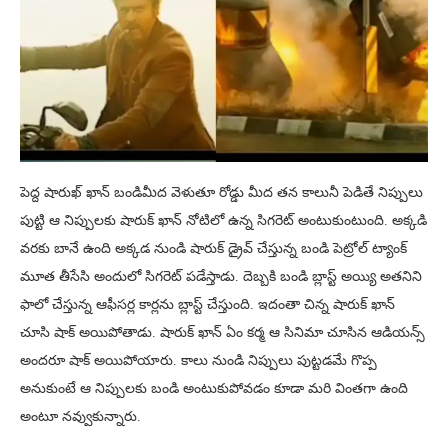
పెద్ద షారుఖ్ ఖాన్ బండిమీద వెళుతూ రోడ్డు మీద తన కాలునీ పెడితే నిప్పులు
పుట్టి ఆ నిప్పులకు షారుక్ ఖాన్ నోటిలో ఉన్న సిగరెట్ అంటుకుంటుంది. అక్కడి
వరకు బానే ఉంది అక్కడ నుండి షారుక్ డ్రైవ్ చేస్తున్న బండి పెట్రోల్ ట్యాంక్
మూత తీసేసి అందులో సిగరెట్ పడేస్తాడు. దెబ్బకి బండి బ్లాస్ట్ అయ్యి అతనిని
ఫాలో చేస్తున్న ఆఫీసర్ల కార్లను బ్లాస్ట్ చేస్తుంది. ఇదంతా చిన్న షారుక్ ఖాన్
చూసి షాక్ అయిపోతాడు. షారుక్ ఖాన్ ఏం కర్మ ఆ సినిమా చూసిన ఆడియన్స్
అందరూ షాక్ అయిపోయారు. కాలు నుండి నిప్పులు పుట్టడమే గొప్ప
అనుకుంటే ఆ నిప్పులకు బండి అంటుకుపోవడం కూడా మరి వింతగా ఉంది
అంటూ నవ్వుకున్నారు.