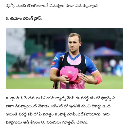
కెప్టెన్సీ నుంచి తొలగించాలనే విమర్శలు కూడా ఎదుర్కున్నాడు.
6. లియాం లివింగ్ స్టోన్:
ఇంగ్లాండ్ కి చెందిన ఈ సీనియర్ బ్యాట్స్ మెన్ ఈ వరల్డ్ కప్ లో ఫ్యాన్స్ ని
బాగా డిసప్పాయింట్ చేశాడు. ఐపీఎల్ లో ఇతనికి మంచి రికార్డు ఉంది.
అయితే వరల్డ్ కప్ లో ఏ మాత్రం ఇంపాక్ట్ చూపించలేకపోయాడు. ఆరు
మ్యాచులు ఆడి కేవలం 60 పరుగులు మాత్రమే చేశాడు.