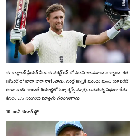
ఈ ఇంగ్లాండ్ ప్లేయర్ మీద ఈ వరల్డ్ కప్ లో మంచి అంచనాలు ఉన్నాయి. గత
ఐపీఎల్ లో కూడా బాగా రాణించాడు. వరల్డ్ కప్పుకి ముందు మంచి యావరేజ్
కూడా ఉంది. అయితే రియాల్టిలో పెర్ఫార్మన్స్ మాత్రం అనుకున్న విధంగా లేదు.
కేవలం 276 పరుగులు మాత్రమే చేయగలిగాడు.
10. జానీ బెయిర్ స్టో: