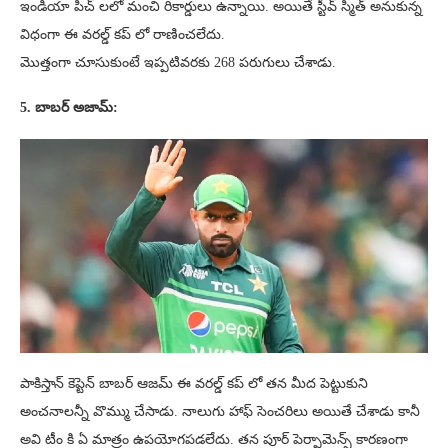
ఇండియా పిచ్ లలో మంచి రికార్డులు ఉన్నాయి. అయితే స్టీవ్ స్మిత్ అనుకున్న
విధంగా ఈ వరల్డ్ కప్ లో రాణించలేదు.
మొత్తంగా చూసుకుంటే ఇప్పటివరకు 268 పరుగులు చేశాడు.
5. బాబర్ అజామ్:
పాకిస్తాన్ కెప్టెన్ బాబర్ ఆజమ్ ఈ వరల్డ్ కప్ లో తన మీద పెట్టుకుని
అంచనాలన్నీ వొమ్ము చేసాడు. నాలుగు హాఫ్ సెంచరిలు అయితే చేశాడు కానీ
అవి టీం కి ఏ మాత్రం ఉపయోగపడలేదు. తన పూర్ పెర్ఫామెన్స్ కారణంగా