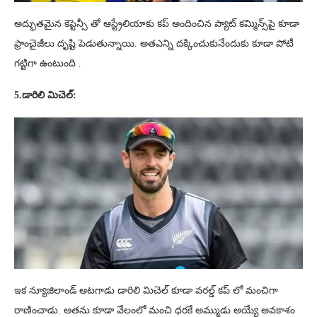
అద్భుతమైన కెప్టెన్సీ తో ఆస్ట్రేలియాకు కప్ అందించిన ప్యాట్ కమ్మిన్స్‌పై కూడా
ఫ్రాంచైజీలు దృష్టి పెడుతున్నాయి. అతఎన్ని దక్కించుకునేందుకు కూడా పోటీ
గట్టిగా ఉంటుంది .
5.డారిలి మిచెల్:
ఇక న్యూజిలాండ్ ఆటగాడు డారిలి మిచెల్ కూడా వరల్డ్ కప్ లో మంచిగా
రాణించాడు. అతను కూడా వేలంలో మంచి ధరకే అమ్ముడు అయ్యే అవకాశం