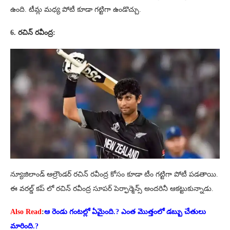
ఉంది. టీమ్ల మధ్య పోటీ కూడా గట్టిగా ఉండొచ్చు.
6. రచిన్ రవీంద్ర:
న్యూజిలాండ్ ఆల్రౌండర్ రచిన్ రవీంద్ర కోసం కూడా టీం గట్టిగా పోటీ పడతాయి.
ఈ వరల్డ్ కప్ లో రచిన్ రవీంద్ర సూపర్ పెర్ఫార్మెన్స్ అందరినీ ఆకట్టుకున్నాడు.
Also Read
:
ఆ రెండు గంటల్లో ఏమైంది.? ఎంత మొత్తంలో డబ్బు చేతులు
మారింది.?