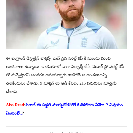
ఈ ఇంగ్లాండ్ డిస్ట్రక్టివ్ బ్యాట్స్ మెన్ పైన వరల్డ్ కప్ కి ముందు మంచి
అంచనాలు ఉన్నాయి. ఇండియాలో బాగా పెర్ఫార్మ్ చేసే బెయిర్ స్టో వరల్డ్ కప్
లో దున్నేస్తారని అందరూ అనుకున్నారు కాకపోతే ఆ అంచనాలన్నీ
తలకిందులు చేశాడు. 9 మ్యాచ్ లు ఆడి కేవలం 215 పరుగులు మాత్రమే
చేశాడు.
Also Read
:
సిరాజ్ ఈ పద్ధతి మార్చుకోకపోతే ఓడిపోతాం ఏమో..? విషయం
ఏంటంటే..
?