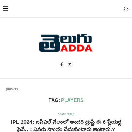
players
TAG:
PLAYERS
Sports Adda
IPL 2024: ఐపీఎల్ వేలంలో అందరి ద్రుష్టి ఈ 6 ప్లేయర్ల
పైనే…! ఎవరు సొంతం చేసుకుంటారు అంటారు.?