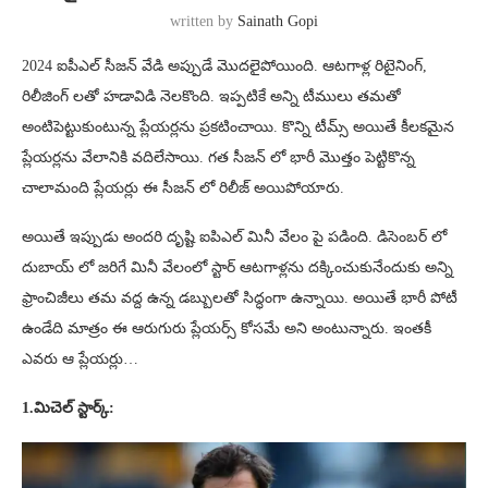
written by
Sainath Gopi
2024 ఐపీఎల్ సీజన్ వేడి అప్పుడే మొదలైపోయింది. ఆటగాళ్ల రిటైనింగ్,
రిలీజింగ్ లతో హడావిడి నెలకొంది. ఇప్పటికే అన్ని టీములు తమతో
అంటిపెట్టుకుంటున్న ప్లేయర్లను ప్రకటించాయి. కొన్ని టీమ్స్ అయితే కీలకమైన
ప్లేయర్లను వేలానికి వదిలేసాయి. గత సీజన్ లో భారీ మొత్తం పెట్టికొన్న
చాలామంది ప్లేయర్లు ఈ సీజన్ లో రిలీజ్ అయిపోయారు.
అయితే ఇప్పుడు అందరి దృష్టి ఐపిఎల్ మినీ వేలం పై పడింది. డిసెంబర్ లో
దుబాయ్ లో జరిగే మినీ వేలంలో స్టార్ ఆటగాళ్లను దక్కించుకునేందుకు అన్ని
ఫ్రాంచిజీలు తమ వద్ద ఉన్న డబ్బులతో సిద్ధంగా ఉన్నాయి. అయితే భారీ పోటీ
ఉండేది మాత్రం ఈ ఆరుగురు ప్లేయర్స్ కోసమే అని అంటున్నారు. ఇంతకీ
ఎవరు ఆ ప్లేయర్లు…
1.మిచెల్ స్టార్క్: