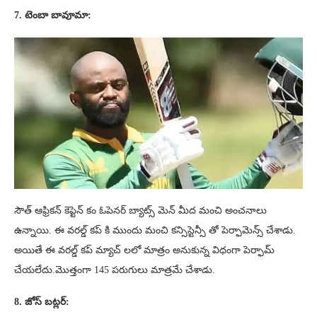
7. టెంబా బావూమా:
సౌత్ ఆఫ్రికన్ కెప్టెన్ కం ఓపెనర్ బ్యాట్స్ మెన్ మీద మంచి అంచనాలు
ఉన్నాయి. ఈ వరల్డ్ కప్ కి ముందు మంచి కన్సిస్టెన్సీ తో పెర్ఫామెన్స్ చేశాడు.
అయితే ఈ వరల్డ్ కప్ మ్యాచ్ లలో మాత్రం అనుకున్న విధంగా పెర్ఫామ్
చేయలేదు.మొత్తంగా 145 పరుగులు మాత్రమే చేశాడు.
8. జోస్ బట్లర్: