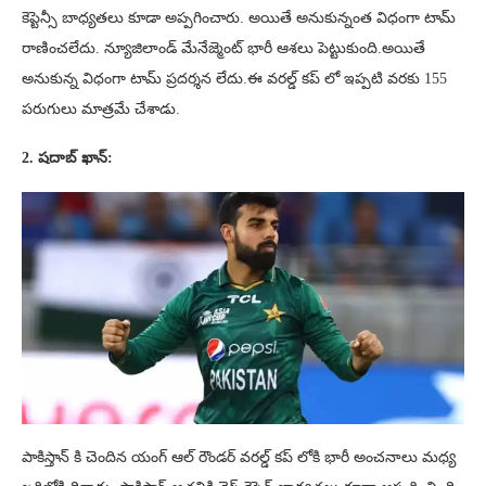
కెప్టెన్సీ బాధ్యతలు కూడా అప్పగించారు. అయితే అనుకున్నంత విధంగా టామ్
రాణించలేదు. న్యూజిలాండ్ మేనేజ్మెంట్ భారీ ఆశలు పెట్టుకుంది.అయితే
అనుకున్న విధంగా టామ్ ప్రదర్శన లేదు.ఈ వరల్డ్ కప్ లో ఇప్పటి వరకు 155
పరుగులు మాత్రమే చేశాడు.
2. షదాబ్ ఖాన్:
పాకిస్తాన్ కి చెందిన యంగ్ ఆల్ రౌండర్ వరల్డ్ కప్ లోకి భారీ అంచనాలు మధ్య