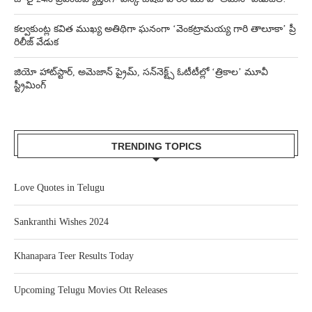
కల్వకుంట్ల కవిత ముఖ్య అతిథిగా ఘనంగా ‘వెంకట్రామయ్య గారి తాలూకా’ ప్రీ
రిలీజ్ వేడుక
జియో హాట్‌స్టార్, అమెజాన్ ప్రైమ్, సన్‌నెక్ట్స్ ఓటీటీల్లో ‘త్రికాల’ మూవీ
స్ట్రీమింగ్
TRENDING TOPICS
Love Quotes in Telugu
Sankranthi Wishes 2024
Khanapara Teer Results Today
Upcoming Telugu Movies Ott Releases