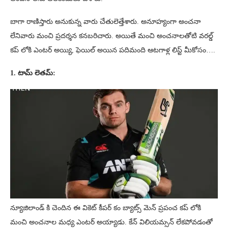
బాగా రాణిస్తారు అనుకున్న వారు చేతులెత్తేశారు. అనూహ్యంగా అంచనా
లేనివారు మంచి ప్రదర్శన కనబరిచారు. అయితే మంచి అంచనాలతోటి వరల్డ్
కప్ లోకి ఎంటర్ అయ్యి, ఫెయిల్ అయిన పదిమంది ఆటగాళ్ల లిస్ట్ మీకోసం….
1. టామ్ లెతమ్:
న్యూజిలాండ్ కి చెందిన ఈ వికెట్ కీపర్ కం బ్యాట్స్ మెన్ ప్రపంచ కప్ లోకి
మంచి అంచనాల మధ్య ఎంటర్ అయ్యాడు. కేన్ విలియమ్సన్ లేకపోవడంతో