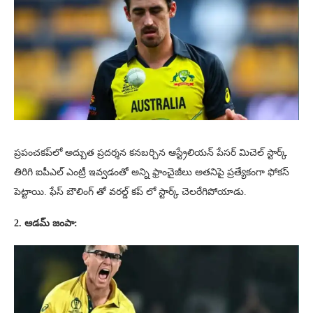
ప్రపంచకప్‌లో అద్బుత ప్రదర్శన కనబర్చిన ఆస్ట్రేలియన్ పేసర్ మిచెల్ స్టార్క్
తిరిగి ఐపీఎల్ ఎంట్రీ ఇవ్వడంతో అన్ని ఫ్రాంచైజీలు అతనిపై ప్రత్యేకంగా ఫోకస్
పెట్టాయి. ఫేస్ బౌలింగ్ తో వరల్డ్ కప్ లో స్టార్క్ చెలరేగిపోయాడు.
2. ఆడమ్ జంపా: