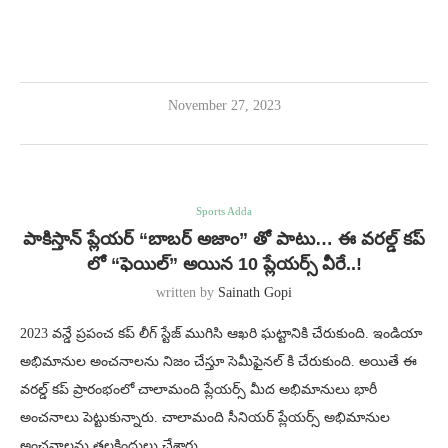
November 27, 2023
Sports Adda
పాకిస్తాన్ ప్లేయర్ “బాబర్ అజాం” తో పాటు… ఈ వరల్డ్ కప్
లో “ఫెయిల్” అయిన 10 ప్లేయర్స్ వీరే..!
written by
Sainath Gopi
2023 వన్డే ప్రపంచ కప్ లీగ్ స్టేజ్ ముగిసి ఆఖరి ఘట్టానికి చేరుకుంది. ఇండియా
అభిమానుల అంచనాలను నిజం చేస్తూ సెమీఫైనల్ కి చేరుకుంది. అయితే ఈ
వరల్డ్ కప్ ప్రారంభంలో చాలామంది ప్లేయర్స్ మీద అభిమానులు భారీ
అంచనాలు పెట్టుకున్నారు. చాలామంది సీనియర్ ప్లేయర్స్ అభిమానుల
అంచనాలను తలకిందులు చేశారు.