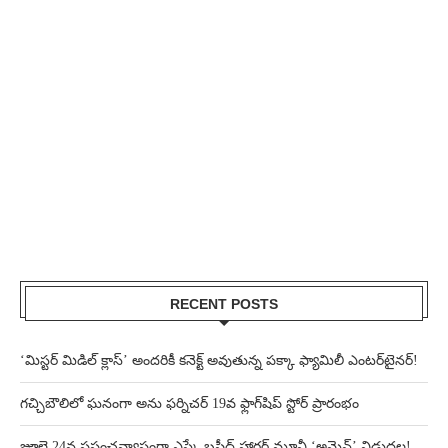
RECENT POSTS
‘మిస్టర్ మిడిల్ క్లాస్’ అందరికీ కనెక్ట్ అవుతున్న పక్కా ఫ్యామిలీ ఎంటర్‌టైనర్!
గచ్చిబౌలిలో ఘనంగా అను ఫర్నిచర్ 19వ ఫ్లాగ్‌షిప్ స్టోర్ ప్రారంభం
జూలై 24న ప్రపంచవ్యాప్తంగా ఎస్కే బషీద్‌ హారర్ మూవీ ‘అమెన్’ విడుదల!