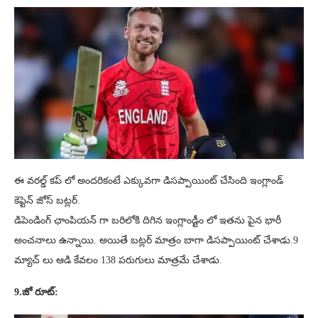
ఈ వరల్డ్ కప్ లో అందరికంటే ఎక్కువగా డిసప్పాయింట్ చేసింది ఇంగ్లాండ్
కెప్టెన్ జోస్ బట్లర్.
డిపెండింగ్ ఛాంపియన్ గా బరిలోకి దిగిన ఇంగ్లాండ్టీం లో ఇతను పైన భారీ
అంచనాలు ఉన్నాయి. అయితే బట్లర్ మాత్రం బాగా డిసప్పాయింట్ చేశాడు.9
మ్యాచ్ లు ఆడి కేవలం 138 పరుగులు మాత్రమే చేశాడు.
9.జో రూట్: