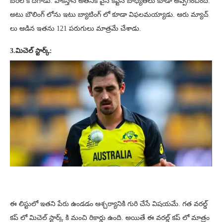
బరిలోకి దిగాడు. పాకిస్తాన్ అతనికి వైస్ కెప్టెన్ బాధ్యతలు కూడా అప్పగించింది.
అటు బౌలింగ్ లోను ఇటు బ్యాటింగ్ లో కూడా విఫలమయ్యాడు. ఆరు మ్యాచ్
లు ఆడిన ఇతను 121 పరుగులు మాత్రమే చేశాడు.
3.మిచెల్ స్టార్క్:
ఈ లిస్టులో ఇతని పేరు ఉండడం ఆశ్చర్యానికి గురి చేసే విషయమే. గత వరల్డ్
కప్ లో మిచెల్ స్టార్క్ కి మంచి రికార్డు ఉంది. అయితే ఈ వరల్డ్ కప్ లో మాత్రం