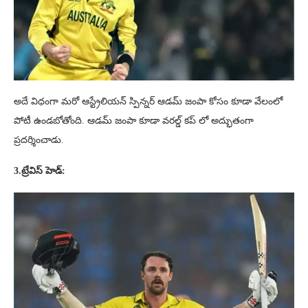
అదే విధంగా మరో ఆస్ట్రేలియన్ స్పిన్నర్ ఆడమ్ జంపా కోసం కూడా వేలంలో
పోటీ ఉండబోతోంది. ఆడమ్ జంపా కూడా వరల్డ్ కప్ లో అద్భుతంగా
ప్రదర్శించాడు.
3.ట్రేవిస్ హెడ్: