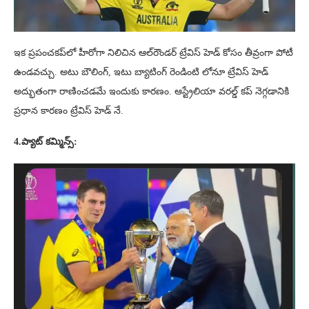
ఇక ప్రపంచకప్‌లో హీరోగా నిలిచిన ఆల్‌రౌండర్ ట్రేవిస్ హెడ్ కోసం తీవ్రంగా పోటీ
ఉండవచ్చు. అటు బౌలింగ్, ఇటు బ్యాటింగ్ రెండింటి లోనూ ట్రేవిస్ హెడ్
అద్భుతంగా రాణించడమే ఇందుకు కారణం. ఆస్ట్రేలియా వరల్డ్ కప్ నెగ్గడానికి
ప్రధాన కారణం ట్రేవిస్ హెడ్ నే.
4.ప్యాట్ కమ్మిన్స్‌: