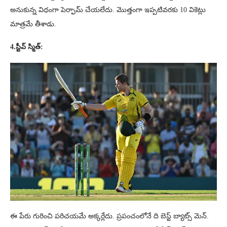
అనుకున్న విధంగా పెర్ఫామ్ చేయలేదు. మొత్తంగా ఇప్పటివరకు 10 వికెట్లు
మాత్రమే తీశాడు.
4.స్టీవ్ స్మిత్:
ఈ పేరు గురించి పరిచయమే అక్కర్లేదు. ప్రపంచంలోనే ది బెస్ట్ బ్యాట్స్ మెన్.