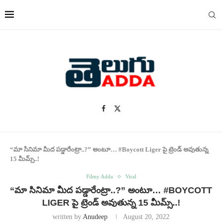
“మా సినిమా మీద పడ్డారేంట్రా..?” అంటూ… #Boycott Liger పై ట్రెండ్ అవుతున్న
15 మీమ్స్..!
Filmy Adda
Viral
“మా సినిమా మీద పడ్డారేంట్రా..?” అంటూ… #BOYCOTT
LIGER పై ట్రెండ్ అవుతున్న 15 మీమ్స్..!
written by
Anudeep
August 20, 2022