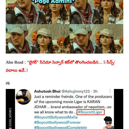
Also Read :
“లైగర్” సినిమా సెన్సార్ కట్‌లో తొలగించబడిన… 5 సీన్స్/
పదాలు ఇవే..!
#6