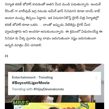
నిర్మాత కరణ్ జోహార్ కావడంతో అతని మీద మండి పడుతున్నారు. అందుకే
రీసెంట్ గా బాలీవుడ్ అగ్ర నటుడు అమీర్ ఖాన్ సినిమాని కూడా బాయ్ కాట్
అంటూ ముప్పు తిప్పలు పెట్టారు. ఇక విషయానికొస్తే లైగర్ చిత్ర నిర్మాతల్లో
కరణ్ జోహార్ కూడా ఒకరు…. దాంతో ఇప్పుడు నెటిజెన్లు లైగర్ మీద
ధ్వజమెత్తారు అని అందరూ అనుకుంటున్నారు. ఈ క్రమంలో విడుదలయ్యే ఈ
సినిమా కు వీళ్ళ ప్రచారం వల్ల లాభం జరుగుతుందా నష్టం జరుగుతుందా
అన్నది మాత్రం వేచి చూడాలి.
#1