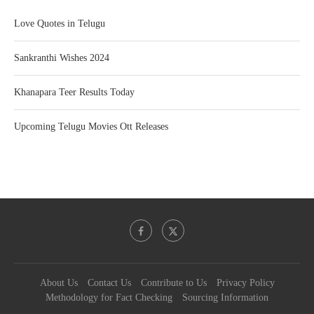
Love Quotes in Telugu
Sankranthi Wishes 2024
Khanapara Teer Results Today
Upcoming Telugu Movies Ott Releases
About Us
Contact Us
Contribute to Us
Privacy Policy
Methodology for Fact Checking
Sourcing Information