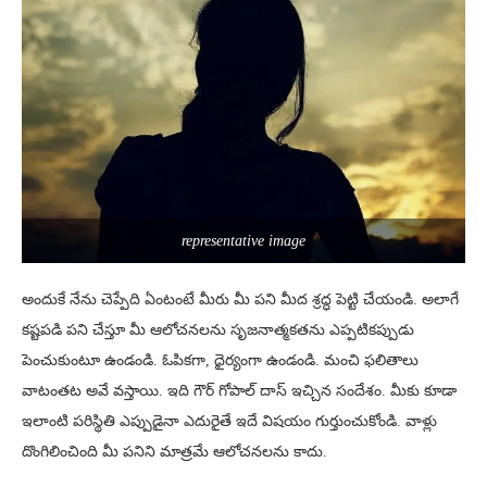
representative image
అందుకే నేను చెప్పేది ఏంటంటే మీరు మీ పని మీద శ్రద్ధ పెట్టి చేయండి. అలాగే
కష్టపడి పని చేస్తూ మీ ఆలోచనలను సృజనాత్మకతను ఎప్పటికప్పుడు
పెంచుకుంటూ ఉండండి. ఓపికగా, ధైర్యంగా ఉండండి. మంచి ఫలితాలు
వాటంతట అవే వస్తాయి. ఇది గౌర్ గోపాల్ దాస్ ఇచ్చిన సందేశం. మీకు కూడా
ఇలాంటి పరిస్థితి ఎప్పుడైనా ఎదురైతే ఇదే విషయం గుర్తుంచుకోండి. వాళ్లు
దొంగిలించింది మీ పనిని మాత్రమే ఆలోచనలను కాదు.