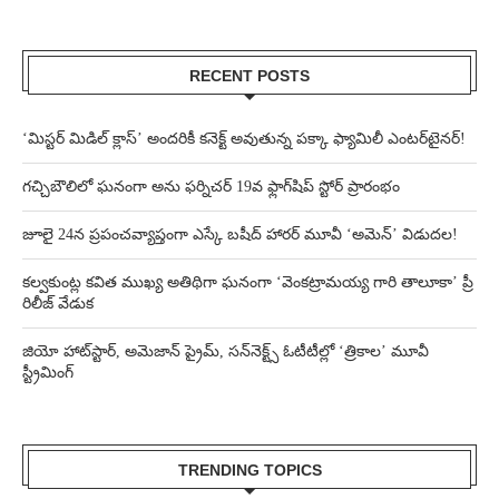
RECENT POSTS
‘మిస్టర్ మిడిల్ క్లాస్’ అందరికీ కనెక్ట్ అవుతున్న పక్కా ఫ్యామిలీ ఎంటర్‌టైనర్!
గచ్చిబౌలిలో ఘనంగా అను ఫర్నిచర్ 19వ ఫ్లాగ్‌షిప్ స్టోర్ ప్రారంభం
జూలై 24న ప్రపంచవ్యాప్తంగా ఎస్కే బషీద్‌ హారర్ మూవీ ‘అమెన్’ విడుదల!
కల్వకుంట్ల కవిత ముఖ్య అతిథిగా ఘనంగా ‘వెంకట్రామయ్య గారి తాలూకా’ ప్రీ
రిలీజ్ వేడుక
జియో హాట్‌స్టార్, అమెజాన్ ప్రైమ్, సన్‌నెక్ట్స్ ఓటీటీల్లో ‘త్రికాల’ మూవీ
స్ట్రీమింగ్
TRENDING TOPICS