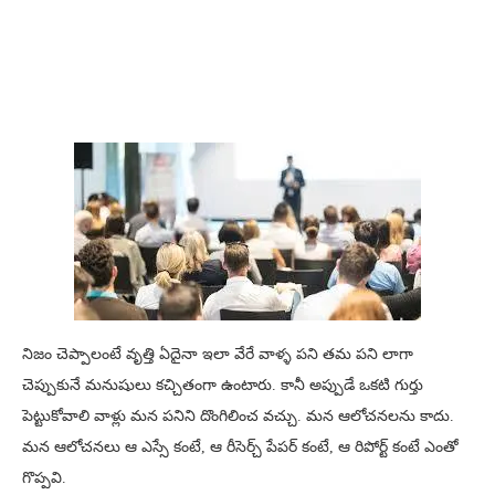
నిజం చెప్పాలంటే వృత్తి ఏదైనా ఇలా వేరే వాళ్ళ పని తమ పని లాగా
చెప్పుకునే మనుషులు కచ్చితంగా ఉంటారు. కానీ అప్పుడే ఒకటి గుర్తు
పెట్టుకోవాలి వాళ్లు మన పనిని దొంగిలించ వచ్చు. మన ఆలోచనలను కాదు.
మన ఆలోచనలు ఆ ఎస్సే కంటే, ఆ రీసెర్చ్ పేపర్ కంటే, ఆ రిపోర్ట్ కంటే ఎంతో
గొప్పవి.