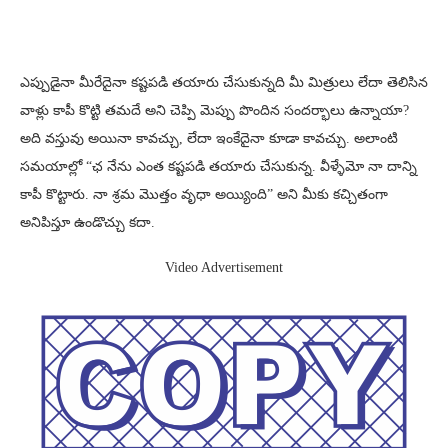
ఎప్పుడైనా మీరేదైనా కష్టపడి తయారు చేసుకున్నది మీ మిత్రులు లేదా తెలిసిన
వాళ్లు కాపీ కొట్టి తమదే అని చెప్పి మెప్పు పొందిన సందర్భాలు ఉన్నాయా?
అది వస్తువు అయినా కావచ్చు, లేదా ఇంకేదైనా కూడా కావచ్చు. అలాంటి
సమయాల్లో “ఛ నేను ఎంత కష్టపడి తయారు చేసుకున్న. వీళ్ళేమో నా దాన్ని
కాపీ కొట్టారు. నా శ్రమ మొత్తం వృధా అయ్యింది” అని మీకు కచ్చితంగా
అనిపిస్తూ ఉండొచ్చు కదా.
Video Advertisement