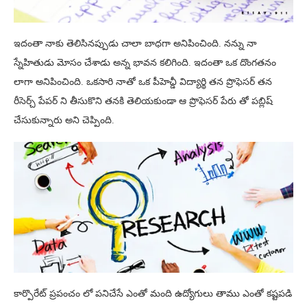
ఇదంతా నాకు తెలిసినప్పుడు చాలా బాధగా అనిపించింది. నన్ను నా
స్నేహితుడు మోసం చేశాడు అన్న భావన కలిగింది. ఇదంతా ఒక దొంగతనం
లాగా అనిపించింది. ఒకసారి నాతో ఒక పీహెచ్డీ విద్యార్థి తన ప్రొఫెసర్ తన
రీసెర్చ్ పేపర్ ని తీసుకొని తనకి తెలియకుండా ఆ ప్రొఫెసర్ పేరు తో పబ్లిష్
చేసుకున్నారు అని చెప్పింది.
కార్పొరేట్ ప్రపంచం లో పనిచేసే ఎంతో మంది ఉద్యోగులు తాము ఎంతో కష్టపడి