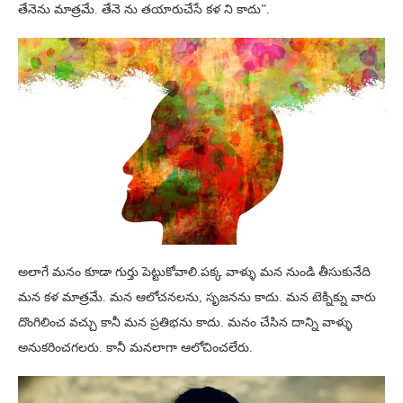
తేనెను మాత్రమే. తేనె ను తయారుచేసే కళ ని కాదు”.
అలాగే మనం కూడా గుర్తు పెట్టుకోవాలి.పక్క వాళ్ళు మన నుండి తీసుకునేది
మన కళ మాత్రమే. మన ఆలోచనలను, సృజనను కాదు. మన టెక్నిక్ను వారు
దొంగిలించ వచ్చు కానీ మన ప్రతిభను కాదు. మనం చేసిన దాన్ని వాళ్ళు
అనుకరించగలరు. కానీ మనలాగా ఆలోచించలేరు.