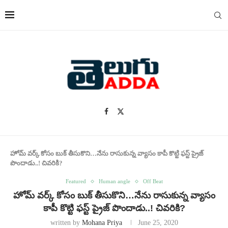
హోమ్ వర్క్ కోసం బుక్ తీసుకొని…నేను రాసుకున్న వ్యాసం కాపీ కొట్టి ఫస్ట్ ప్రైజ్
పొందాడు..! చివరికి?
Featured
Human angle
Off Beat
హోమ్ వర్క్ కోసం బుక్ తీసుకొని…నేను రాసుకున్న వ్యాసం
కాపీ కొట్టి ఫస్ట్ ప్రైజ్ పొందాడు..! చివరికి?
written by
Mohana Priya
June 25, 2020