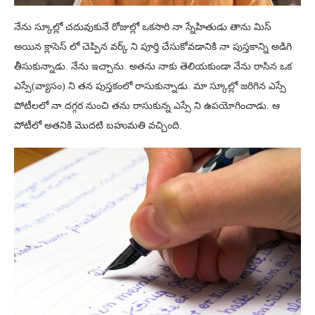
నేను స్కూల్లో చదువుకునే రోజుల్లో ఒకసారి నా స్నేహితుడు తాను మిస్
అయిన క్లాసెస్ లో చెప్పిన వర్క్ ని పూర్తి చేసుకోవడానికి నా పుస్తకాన్ని అడిగి
తీసుకున్నాడు. నేను ఇచ్చాను. అతను నాకు తెలియకుండా నేను రాసిన ఒక
ఎస్సే(వ్యాసం) ని తన పుస్తకంలో రాసుకున్నాడు. మా స్కూల్లో జరిగిన ఎస్సే
పోటీలలో నా దగ్గర నుంచి తను రాసుకున్న ఎస్సే ని ఉపయోగించాడు. ఆ
పోటీలో అతనికి మొదటి బహుమతి వచ్చింది.