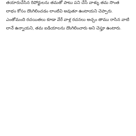
తయారుచేసిన రిపోర్టులను తమతో పాటు పని చేసే వాళ్ళు తమ సొంత
లాభం కోసం దొంగిలించడం లాంటివి అవుతూ ఉంటాయని చెప్పారు.
ఎంతోమంది రచయితలు కూడా వేరే వాళ్ల రచనలు అచ్చం తాము రాసిన వాటి
లానే ఉన్నాయని, తమ ఐడియాలను దొంగిలించారు అని చెప్తూ ఉంటారు.