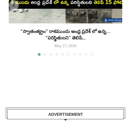
“స్వాతంత్య్రం” రాకముందు ఆంధ్ర ప్రదేశ్ లో ఉన్న…
“పరిస్థితులని” తెలిపే...
May 27, 2026
ADVERTISEMENT