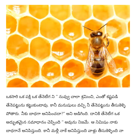
ఒకసారి ఒక పక్షి ఒక తేనెటీగ ని ” నువ్వు చాలా శ్రమించి, ఎంతో కష్టపడి
తేనెపట్టును కట్టుకుంటావు. కానీ మనుషులు వచ్చి నీ తేనెపట్టును తీసుకెళ్ళి
పోతారు. నీకు బాధగా అనిపించదా?” అని అడిగింది. దానికి తేనెటీగ ఒక
అద్భుతమైన సమాధానం చెప్పింది ” అవును నిజమే. ఆ నిమిషం నాకు
బాధగానే అనిపిస్తుంది. కానీ మళ్లీ నాకే అనిపిస్తుంది వాళ్లు తీసుకెళ్ళింది నా