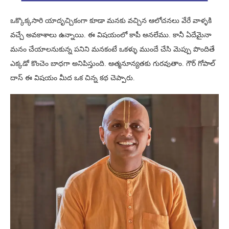
ఒక్కొక్కసారి యాదృచ్చికంగా కూడా మనకు వచ్చిన ఆలోచనలు వేరే వాళ్ళకి
వచ్చే అవకాశాలు ఉన్నాయి. ఈ విషయంలో కాపీ అనలేము. కానీ ఏదేమైనా
మనం చేయాలనుకున్న పనిని మనకంటే ఒకళ్ళు ముందే చేసి మెప్పు పొందితే
ఎక్కడో కొంచెం బాధగా అనిపిస్తుంది. ఆత్మనూన్యతకు గురవుతాం. గౌర్ గోపాల్
దాస్ ఈ విషయం మీద ఒక చిన్న కథ చెప్పారు.