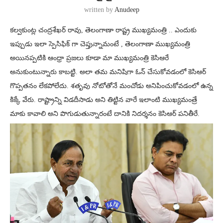
written by
Anudeep
కల్వకుంట్ల చంద్రశేఖర్ రావు, తెలంగాణా రాష్ట్ర ముఖ్యమంత్రి .. ఎందుకు
ఇప్పుడు ఇలా స్పెసిఫిక్ గా చెప్తున్నామంటే , తెలంగాణా ముఖ్యమంత్రి
అయినప్పటికి ఆంధ్రా ప్రజలు కూడా మా ముఖ్యమంత్రి కెసిఆరే
అనుకుంటున్నారు కాబట్టి. అలా తమ మనిషిగా ఓన్ చేసుకోవడంలో కెసిఆర్
గొప్పతనం లేకపోలేదు. శతృవు నోటోతోనే మంచోడు అనిపించుకోవడంలో ఉన్న
కిక్కే వేరు. రాష్ట్రాన్ని విడదీసాడు అని తిట్టిన వారే ఇలాంటి ముఖ్యమంత్రే
మాకు కావాలి అని పొగుడుతున్నారంటే దానికి నిదర్శనం కెసిఆర్ పనితీరే.