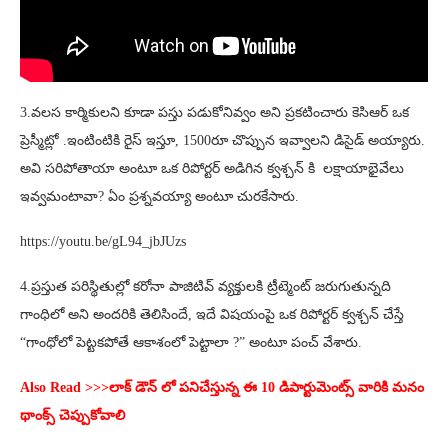
3.వలస కార్మికులని కూడా పస్తు పడుకోనివ్వం అని ప్రకటించారు కెసిఆర్ ఒక
ప్రెస్మీట్లో .ఇంటింటికి రైస్ ఇస్తూ, 1500రూ చొప్పున ఇవ్వాలని డిసైడ్ అయ్యారు.
అవి సరిపోతాయా అంటూ ఒక రిపోర్టర్ అడిగిన క్వశ్చన్ కి లక్షాయాభైవేలు
ఇవ్వమంటావా? ఏం ప్రశ్నవయ్యా అంటూ చురకేసారు.
https://youtu.be/gL94_jbJUzs
4.ప్రస్తుత పరిస్థితుల్లో కరోనా పాజిటివ్ వ్యక్తులకి ట్రీట్మెంట్ జరుగుతున్నది
గాంధిలో అని అందరికి తెలిసిందే, ఇదే విషయంపై ఒక రిపోర్టర్ క్వశ్చన్ చేస్తే
“గాంధోలో పెట్టకపోతే ఆకాశంలో పెట్టాలా ?” అంటూ పంచ్ వేశారు.
Also Read >>>లాక్ డౌన్ లో పనిచేస్తున్న ఈ 10 డిపార్టుమెంట్స్ వారికి మనం
థాంక్స్ చెప్పుకోవాలి