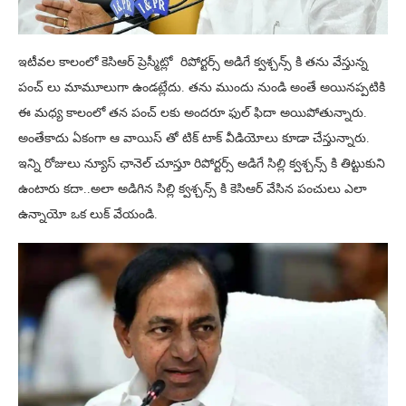
ఇటీవల కాలంలో కెసిఆర్ ప్రెస్మీట్లో రిపోర్టర్స్ అడిగే క్వశ్చన్స్ కి తను వేస్తున్న
పంచ్ లు మామూలుగా ఉండట్లేదు. తను ముందు నుండి అంతే అయినప్పటికి
ఈ మధ్య కాలంలో తన పంచ్ లకు అందరూ ఫుల్ ఫిదా అయిపోతున్నారు.
అంతేకాదు ఏకంగా ఆ వాయిస్ తో టిక్ టాక్ వీడియోలు కూడా చేస్తున్నారు.
ఇన్ని రోజులు న్యూస్ ఛానెల్ చూస్తూ రిపోర్టర్స్ అడిగే సిల్లి క్వశ్చన్స్ కి తిట్టుకుని
ఉంటారు కదా..అలా అడిగిన సిల్లి క్వశ్చన్స్ కి కెసిఆర్ వేసిన పంచులు ఎలా
ఉన్నాయో ఒక లుక్ వేయండి.