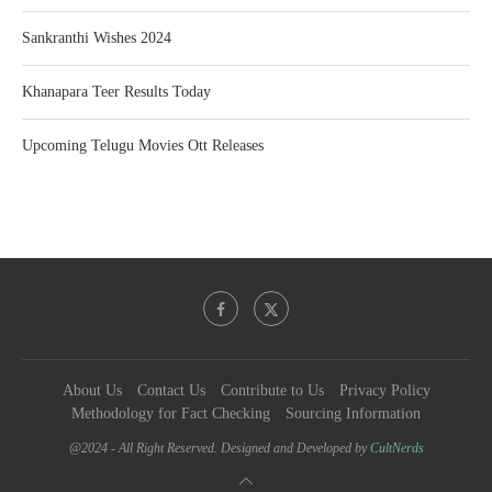
Sankranthi Wishes 2024
Khanapara Teer Results Today
Upcoming Telugu Movies Ott Releases
About Us
Contact Us
Contribute to Us
Privacy Policy
Methodology for Fact Checking
Sourcing Information
@2024 - All Right Reserved. Designed and Developed by
CultNerds