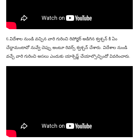
6.విదేశాల నుండి వచ్చిన వారి గురించి రిపోర్టర్ అడిగిన క్వశ్చన్ కి ఏం
చేద్దామంటావో నువ్వే చెప్పు అంటూ రివర్స్ క్వశ్చన్ చేశారు. విదేశాల నుండి
వచ్చే వారి గురించి అసలు ఎందుకు యాక్సెప్ట్ చేయాల్సొచ్చిందో వివరించారు.