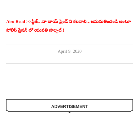
Also Read >>ప్లీజ్…నా బాయ్ ఫ్రెండ్ ని కలవాలి…అనుమతించండి అంటూ
పోలీస్ స్టేషన్ లో యువతి హల్చల్.!
April 9, 2020
ADVERTISEMENT