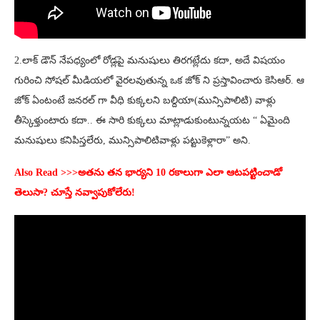
2.లాక్ డౌన్ నేపధ్యంలో రోడ్లపై మనుషులు తిరగట్లేదు కదా, అదే విషయం
గురించి సోషల్ మీడియలో వైరలవుతున్న ఒక జోక్ ని ప్రస్తావించారు కెసిఆర్. ఆ
జోక్ ఏంటంటే జనరల్ గా వీధి కుక్కలని బల్దియా(మున్సిపాలిటి) వాళ్లు
తీస్కెళ్తుంటారు కదా.. ఈ సారి కుక్కలు మాట్లాడుకుంటున్నయట “ ఏమైంది
మనుషులు కనిపిస్తలేరు, మున్సిపాలిటివాళ్లు పట్టుకెళ్లారా” అని.
Also Read >>>అతను తన భార్యని 10 రకాలుగా ఎలా ఆటపట్టించాడో
తెలుసా? చూస్తే నవ్వాపుకోలేరు!