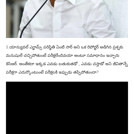
1.యాన్యువల్ ఎగ్జామ్స్ పరిస్థితి ఏంటి సార్ అని ఒక రిపోర్టర్ అడిగిన ప్రశ్నకు
మనుషులే చచ్చిపోతుంటే పరీక్షలేందివయా అంటూ సమాధానం ఇచ్చారు
కెసిఆర్. అంతేకదా ఇక్కడ ఎవడు బతుకుతడో , ఎవడు చస్తాడో అని జీవితాన్నే
పరీక్షగా ఎదుర్కొంటుంటే పరీక్షలకి ఇప్పుడు తప్పిపోతుందా?