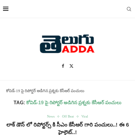
కోవిడ్-19 పై రిపోర్టర్ అడిగిన ప్రశ్నకు కేసీఆర్ పంచులు
TAG:
కోవిడ్-19 పై రిపోర్టర్ అడిగిన ప్రశ్నకు కేసీఆర్ పంచులు
News
Off Beat
Viral
లాక్ డౌన్ లో రిపోర్టర్స్ కి సీఎం కేసీఆర్ గారి పంచులు..! ఈ 6
హైలైట్..!