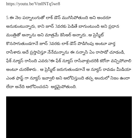
https://youtu.be/Vtn0NTq5wr8
5.ఈ నెల పద్నాలుగుతో లాక్ డౌన్ ముగిసిపోతుంది అని అందరూ
అనుకుంటున్నారు, కాని జూన్ 3వరకు పెడితే బాగుంటుంది అని ప్రధాన
మంత్రితో అన్నాను అని మాత్రమే కెసిఆర్ అన్నారు..ఆ ప్రెస్మీట్
కొనసాగుతుండగానే జూన్ 3వరకు లాక్ డౌన్ పొడిగింపు అంటూ వార్త
రాసేశారు.అదే ప్రస్తావిస్తూ నేనేమన్నాను ఈ సన్నాసి ఏం రాసాడో చూడండి,
ఫేక్ న్యూస్ రాసింది ఎవరు?ఈ ఫేక్ న్యూస్ రాసేవాళ్లందరికి కరోనా వచ్చిపోవాలి
అంటూ చురకేశారు.. ఆ ప్రెస్మీట్ జరుగుతుండగానే ఆ న్యూస్ రావడం మీడియా
ఎంత ఫాస్ట్ గా న్యూస్ ఇవ్వాలి అని ఆలోచిస్తుంది తప్ప అందులో నిజం ఉందా
లేదా అనేది ఆలోచించదని అర్దమైపోతుంది.