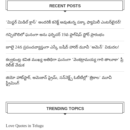
RECENT POSTS
‘మిస్టర్ మిడిల్ క్లాస్’ అందరికీ కనెక్ట్ అవుతున్న పక్కా ఫ్యామిలీ ఎంటర్‌టైనర్!
గచ్చిబౌలిలో ఘనంగా అను ఫర్నిచర్ 19వ ఫ్లాగ్‌షిప్ స్టోర్ ప్రారంభం
జూలై 24న ప్రపంచవ్యాప్తంగా ఎస్కే బషీద్‌ హారర్ మూవీ ‘అమెన్’ విడుదల!
కల్వకుంట్ల కవిత ముఖ్య అతిథిగా ఘనంగా ‘వెంకట్రామయ్య గారి తాలూకా’ ప్రీ
రిలీజ్ వేడుక
జియో హాట్‌స్టార్, అమెజాన్ ప్రైమ్, సన్‌నెక్ట్స్ ఓటీటీల్లో ‘త్రికాల’ మూవీ
స్ట్రీమింగ్
TRENDING TOPICS
Love Quotes in Telugu