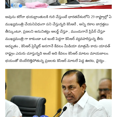
అవును కరోనా భయభ్రాంతులకి గురి చేస్తుంటే భారతదేశంలోని 29 రాష్ట్రాల్లో ఏ
ముఖ్యమంత్రి చేయనివిధంగా పని చేస్తున్నది కెసిఆరే , అన్ని రకాల జాగ్రత్తలు
తీస్కుంటూ, ప్రజలని అనునిత్యం అలర్ట్ చేస్తూ , ముందుగానే ప్రిపేర్ చేస్తూ
ముఖ్యమంత్రి గా కాకుండా ఒక ఇంటి పెద్దగా కెసిఆర్ వ్యవహరిస్తున్న తీరు
అద్భుతం , కెసిఆర్ ప్రెస్మీట్ అనగానే కేవలం మీడియా మాత్రమే కాదు యావత్
రాష్ట్రం ఎదురు చూస్తున్నది అంటే అది కేవలం కెసిఆర్ మాటల మాయజాలం.
భయంతో బెంబేలెత్తిపోతున్న ప్రజలకు కెసిఆర్ మాటలే పెద్ద ఊరట, ధైర్యం .