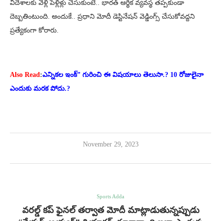
విదేశాలకు వెళ్లి పెళ్లిళ్లు చేసుకుంటే.. భారత్ ఆర్థిక వ్యవస్థ తప్పకుండా
దెబ్బతింటుంది. అందుకే.. ప్రధాని మోదీ డెస్టినేషన్ వెడ్డింగ్స్ చేసుకోవద్దని
ప్రత్యేకంగా కోరారు.
Also Read
:
ఎన్నికల ఇంక్” గురించి ఈ విషయాలు తెలుసా.? 10 రోజులైనా
ఎందుకు మరక పోదు.?
November 29, 2023
Sports Adda
వరల్డ్ కప్ ఫైనల్ తర్వాత మోదీ మాట్లాడుతున్నప్పుడు