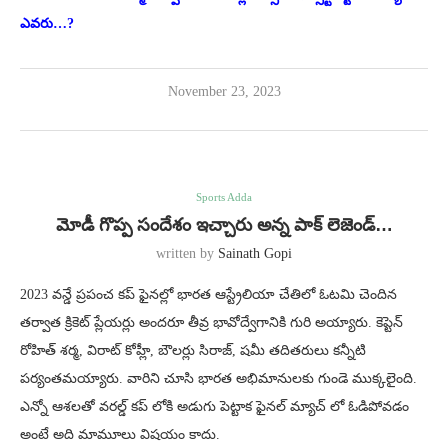
ఎవరు…?
November 23, 2023
Sports Adda
మోడీ గొప్ప సందేశం ఇచ్చారు అన్న పాక్ లెజెండ్…
written by
Sainath Gopi
2023 వన్డే ప్రపంచ కప్ ఫైనల్లో భారత ఆస్ట్రేలియా చేతిలో ఓటమి చెందిన
తర్వాత క్రికెట్ ప్లేయర్లు అందరూ తీవ్ర భావోద్వేగానికి గురి అయ్యారు. కెప్టెన్
రోహిత్ శర్మ, విరాట్ కోహ్లీ, బౌలర్లు సిరాజ్, షమీ తదితరులు కన్నీటి
పర్యంతమయ్యారు. వారిని చూసి భారత అభిమానులకు గుండె ముక్కలైంది.
ఎన్నో ఆశలతో వరల్డ్ కప్ లోకి అడుగు పెట్టాక ఫైనల్ మ్యాచ్ లో ఓడిపోవడం
అంటే అది మామూలు విషయం కాదు.