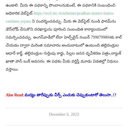
ఉండాలి. మీరు ఈ పథకాన్ని పొందాలనుకుంటే, ఈ పథకానికి సంబంధించి
అధికారిక వెబ్‌సైట్
https://wcd.nic.in/schemes/pradhan-mantri-matru-
vandana-yojana
ని సందర్శించవచ్చు. మీరు ఈ వెబ్‌సైట్ నుండి ఫారమ్‌ను
డౌన్‌లోడ్ చేసుకొని దరఖాస్తును పూరించి సంబంధిత కార్యాలయంలో
సమర్పించవచ్చు. అంగన్‌వాడీలో లేదా హెల్ప్‌లైన్ నంబర్ 7998799804కు కాల్
చేయడం ద్వారా మరింత సమాచారం అందుబాటులో ఉంటుంది.తల్లిదండ్రుల
ఆధార్ కార్డ్, తల్లిదండ్రుల గుర్తింపు కార్డు, పిల్లల జనన ధృవీకరణ పత్రం,బ్యాంక్
ఖాతా పాస్ బుక్ అవసరం. ఈ పథకం మీకు వర్తిస్తే మూడు విడతల్లో నిధులు
వస్తాయి.
Also Read
:
మద్యం తాగేప్పుడు చీర్స్ ఎందుకు చెప్పుకుంటారో తెలుసా..!?
December 6, 2023