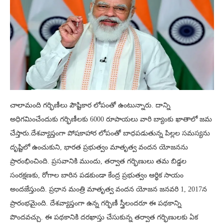
చాలామంది గర్భిణీలు పౌష్టికార లోపంతో ఉంటున్నారు. దాన్ని
అధిగమించేందుకు గర్భిణీలకు 6000 రూపాయలు వారి బ్యాంకు ఖాతాలో జమ
చేస్తారు.దేశవ్యాప్తంగా పోషకాహార లోపంతో బాధపడుతున్న పిల్లల సమస్యను
దృష్టిలో ఉంచుకుని, భారత ప్రభుత్వం మాతృత్వ వందన యోజనను
ప్రారంభించింది. ప్రసవానికి ముందు, తర్వాత గర్భిణులు తమ బిడ్డల
సంరక్షణకు, రోగాల బారిన పడకుండా కేంద్ర ప్రభుత్వం ఆర్థిక సాయం
అందజేస్తుంది. ప్రధాన మంత్రి మాతృత్వ వందన యోజన జనవరి 1, 2017న
ప్రారంభమైంది. దేశవ్యాప్తంగా ఉన్న గర్భిణీ స్త్రీలందరూ ఈ పథకాన్ని
పొందవచ్చు. ఈ పథకానికి దరఖాస్తు చేసుకున్న తర్వాత గర్భిణులకు ఏక