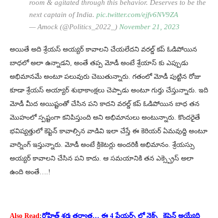
room & agitated through this behavior. Deserves to be the
next captain of India.
pic.twitter.com/ejfv6NV9ZA
— Amock (@Politics_2022_)
November 21, 2023
అయితే అది శ్రేయస్ అయ్యర్ కావాలని చేయలేదని వరల్డ్ కప్ ఓడిపోయిన
బాధలో అలా ఉన్నాడని, అంతే తప్ప మోడీ అంటే శ్రేయాస్ కు ఎప్పుడు
అభిమానమే అంటూ పలువురు చెబుతున్నారు. గతంలో మోడీ పుట్టిన రోజు
కూడా శ్రేయస్ అయ్యార్ శుభాకాంక్షలు చెప్పాడు అంటూ గుర్తు చేస్తున్నారు. ఇది
మోడీ మీద అయిష్టంతో చేసిన పని కాదని వరల్డ్ కప్ ఓడిపోయిన బాధ తన
మొహంలో స్పష్టంగా కనిపిస్తుంది అని అభిమానులు అంటున్నారు. కొందరైతే
భవిష్యత్తులో కెప్టెన్ కావాల్సిన వాడివి ఇలా చేస్తే ఈ కెరియర్ ఏమవుద్ది అంటూ
వార్నింగ్ ఇస్తున్నారు. మోడీ అంటే క్రికెటర్లు అందరికీ అభిమానం. శ్రేయస్సు
అయ్యర్ కావాలని చేసిన పని కాదు. ఆ సమయానికి తన ఎక్స్ప్రెస్ అలా
ఉంది అంతే….!
Also Read
:
రోహిత్ శర్మ తర్వాత… ఈ 4 ప్లేయర్స్ లో నెక్స్ట్ కెప్టెన్ అయ్యేది