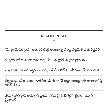
RECENT POSTS
‘మిస్టర్ మిడిల్ క్లాస్’ అందరికీ కనెక్ట్ అవుతున్న పక్కా ఫ్యామిలీ ఎంటర్‌టైనర్!
గచ్చిబౌలిలో ఘనంగా అను ఫర్నిచర్ 19వ ఫ్లాగ్‌షిప్ స్టోర్ ప్రారంభం
జూలై 24న ప్రపంచవ్యాప్తంగా ఎస్కే బషీద్‌ హారర్ మూవీ ‘అమెన్’ విడుదల!
కల్వకుంట్ల కవిత ముఖ్య అతిథిగా ఘనంగా ‘వెంకట్రామయ్య గారి తాలూకా’ ప్రీ
రిలీజ్ వేడుక
జియో హాట్‌స్టార్, అమెజాన్ ప్రైమ్, సన్‌నెక్ట్స్ ఓటీటీల్లో ‘త్రికాల’ మూవీ
స్ట్రీమింగ్