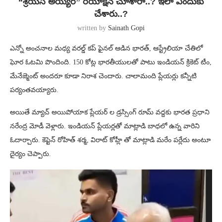
“శ్రేయస్ అయ్యర్” రియాక్షన్ చూశారా..? ఇలా ఎందుకు
చేశారు..?
written by
Sainath Gopi
ఎన్నో అంచనాల మధ్య వరల్డ్ కప్ ఫైనల్ ఆడిన భారత్, ఆస్ట్రేలియా చేతిలో
ఘోర ఓటమి పొందింది. 150 కోట్ల భారతీయులతో పాటు ఇండియన్ క్రికెట్ టీం,
మేనేజ్మెంట్ అందరూ కూడా నిరాశ చెందారు. చాలామంది ప్లేయర్లు కన్నీటి
పర్యంతవయ్యారు.
అయితే మ్యాచ్ అయిపోయాక ప్లేయర్ ల డ్రస్సింగ్ రూమ్ వద్దకు భారత ప్రధాని
నరేంద్ర మోడీ వెళ్లారు. ఇండియన్ ప్లేయర్లతో మాట్లాడి బాధలో ఉన్న వారిని
ఓదార్చారు. కెప్టెన్ రోహిత్ శర్మ, విరాట్ కోహ్లీ తో మాట్లాడి మరేం పర్లేదు అంటూ
దైర్యం చెప్పారు.