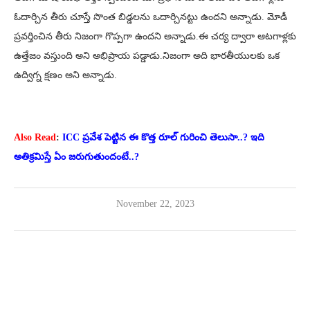
ఓదార్చిన తీరు చూస్తే సొంత బిడ్డలను ఒదార్చినట్టు ఉందని అన్నాడు. మోడీ
ప్రవర్తించిన తీరు నిజంగా గొప్పగా ఉందని అన్నాడు.ఈ చర్య ద్వారా ఆటగాళ్లకు
ఉత్తేజం వస్తుంది అని అభిప్రాయ పడ్డాడు.నిజంగా అది భారతీయులకు ఒక
ఉద్విగ్న క్షణం అని అన్నాడు.
Also Read
:
ICC ప్రవేశ పెట్టిన ఈ కొత్త రూల్ గురించి తెలుసా..? ఇది
అతిక్రమిస్తే ఏం జరుగుతుందంటే..?
November 22, 2023