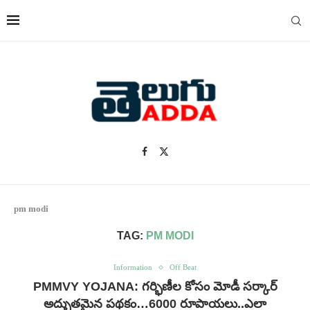
pm modi
TAG:
PM MODI
Information
Off Beat
PMMVY YOJANA: గర్భిణీల కోసం మోడీ సర్కార్
అద్భుతమైన పథకం…6000 రూపాయలు..ఎలా