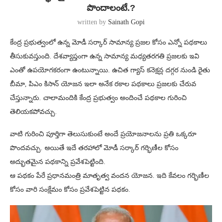
పొందాలంటే.?
written by
Sainath Gopi
కేంద్ర ప్రభుత్వంలో ఉన్న మోడీ సర్కార్ సామాన్య ప్రజల కోసం ఎన్నో పథకాలు
తీసుకువస్తుంది. దేశవ్యాప్తంగా ఉన్న సామాన్య మధ్యతరగతి ప్రజలకు ఇవి
ఎంతో ఉపయోగకరంగా ఉంటున్నాయి. ఉచిత గ్యాస్ కనెక్షన్ల దగ్గర నుండి రైతు
బీమా, పిఎం కిసాన్ యోజన ఇలా అనేక రకాల పథకాలు ప్రజలకు చేరువ
చేస్తున్నారు. చాలామందికి కేంద్ర ప్రభుత్వం అందించే పథకాల గురించి
తెలియకపోవచ్చు.
వాటి గురించి పూర్తిగా తెలుసుకుంటే అందే ప్రయోజనాలను ప్రతి ఒక్కరూ
పొందవచ్చు. అయితే ఇదే తరహాలో మోడీ సర్కార్ గర్భిణీల కోసం
అద్భుతమైన పథకాన్ని ప్రవేశపెట్టింది.
ఆ పథకం పేరే ప్రధానమంత్రి మాతృత్వ వందన యోజన. ఇది కేవలం గర్భిణీల
కోసం వారి సంక్షేమం కోసం ప్రవేశపెట్టిన పథకం.