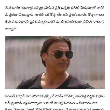
మన భారత ఆటగాళ్లు కన్నీళ్లు చూసిన ప్రతి ఒక్కరు సోషల్ మీడియాలో వారికి
మద్దతుగా నిలబడ్డారు. భారత్ ఒక గొప్ప టీం అని ప్రశంసించారు. గొప్పగా ఆట
తీరు కనబరిచారని ఫైనల్ మ్యాచ్ ఒకటి మనకి అనుకూలంగా ఫలితం రాలేదని
అన్నారు.
అయితే మ్యాచ్ అయిపోయాక డ్రెస్సింగ్ రూమ్ లో ఉన్న ఆటగాళ్ల వద్దకు ప్రధాని
నరేంద్ర మోడీ వెళ్లి ఓదార్చారు. ఆటలో గెలుపు ఓటములు సహజమంటూ
ధైర్యం చెప్పారు. విరాట్ కోహ్లీ రోహిత్ శర్మాలను చేతులు పట్టుకుని ఓదార్చారు.