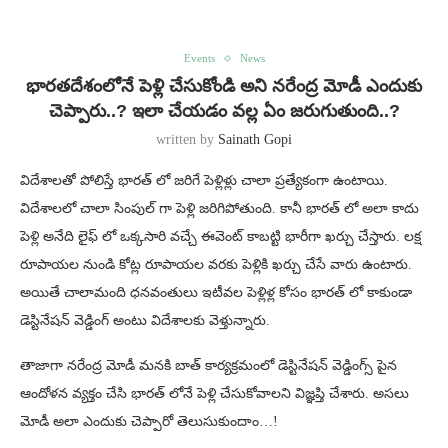
Events
News
భారతదేశంలోనే పెళ్లి చేసుకోండి అని నరేంద్ర మోడీ ఎందుకు
చెప్పారు..? ఇలా చేయడం వల్ల ఏం జరుగుతుంది..?
written by
Sainath Gopi
విదేశాలతో పోలిస్తే భారత్ లో జరిగే పెళ్లిళ్లు చాలా ప్రత్యేకంగా ఉంటాయి.
విదేశాలలో చాలా సింపుల్ గా పెళ్లి జరిగిపోతుంది. కానీ భారత్ లో అలా కాదు
పెళ్లి అనేది లైఫ్ లో ఒక్కసారి వచ్చే ఈవెంట్ కాబట్టి భారీగా ఖర్చు చేస్తారు. లక్ష
రూపాయల నుండి కోట్ల రూపాయల వరకు పెళ్లికి ఖర్చు చేసే వారు ఉంటారు.
అయితే చాలామంది ధనవంతులు ఇటీవల పెళ్లిళ్ల కోసం భారత్ లో కాకుండా
డెస్టినేషన్ వెడ్డింగ్ అంటు విదేశాలకు వెళ్తున్నారు.
తాజాగా నరేంద్ర మోడీ మనకి బాత్ కార్యక్రమంలో డెస్టినేషన్ వెడ్డింగ్స్ పైన
ఆందోళన వ్యక్తం చేసి భారత్ లోనే పెళ్లి చేసుకోవాలని విజ్ఞప్తి చేశారు. అసలు
మోడీ అలా ఎందుకు చెప్పారో తెలుసుకుందాం…!