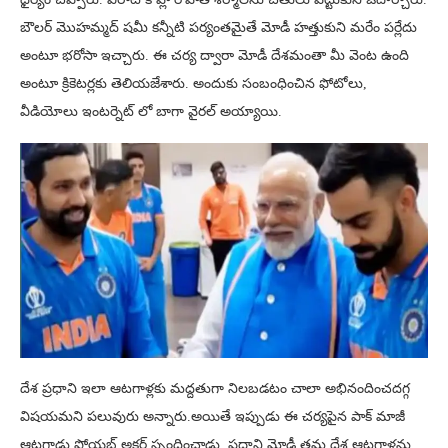
బౌలర్ మొహమ్మద్ షమీ కన్నీటి పర్యంతమైతే మోడీ హత్తుకుని మరేం పర్లేదు
అంటూ భరోసా ఇచ్చారు. ఈ చర్య ద్వారా మోడీ దేశమంతా మీ వెంట ఉంది
అంటూ క్రికెటర్లకు తెలియజేశారు. అందుకు సంబంధించిన ఫోటోలు,
వీడియోలు ఇంటర్నెట్ లో బాగా వైరల్ అయ్యాయి.
దేశ ప్రధాని ఇలా ఆటగాళ్లకు మద్దతుగా నిలబడటం చాలా అభినందించదగ్గ
విషయమని పలువురు అన్నారు.అయితే ఇప్పుడు ఈ చర్యపైన పాక్ మాజీ
ఆటగాడు షోయభ్ అక్తర్ స్పందించాడు. ప్రధాని మోడీ తమ దేశ ఆటగాళ్లను