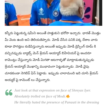
కన్నీరు పెట్టుకున్న షమీని అయితే హత్తుకుని భరోసా ఇచ్చారు. భారత్ మొత్తం
మీ వెంట ఉంది అని తెలియజెప్పారు. మోడీ చేసిన పనికి పక్క దేశాల వారు
కూడా పొగడ్తలు కుడిపిస్తున్నారు.అయితే ఇప్పుడు మోడీ డ్రెస్సింగ్ రూమ్ కి
వచ్చినప్పుడు బ్యాట్స్ మెన్ శ్రేయస్ అయ్యార్ బిహేవియర్ పై అందరూ
కామెంట్లు చేస్తున్నారు.మోడీ మిగతా ఆటగాళ్ళతో మాట్లాడుతున్నప్పుడు
శ్రేయస్ అయ్యార్ మొఖాన్ని ముభావంగా పెట్టుకున్నాడు. మోడీ వైపు
చూడకుండా నెగటివ్ ఫేస్ పెట్టాడు. ఇప్పుడు చాలామంది ఇది చూసి శ్రేయస్
అయ్యర్ పై కామెంట్ లు చేస్తున్నారు.
Just look at that expression on face of Shreyas Iyer.
Absolutely trolled on face of Modi.
He literally hated the presence of Panauti in the dressing