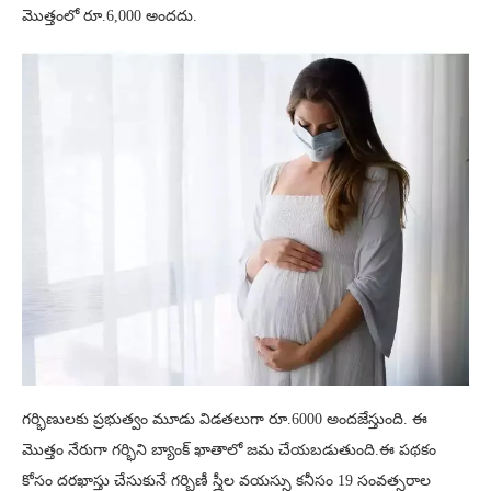
మొత్తంలో రూ.6,000 అందదు.
గర్భిణులకు ప్రభుత్వం మూడు విడతలుగా రూ.6000 అందజేస్తుంది. ఈ
మొత్తం నేరుగా గర్భిని బ్యాంక్ ఖాతాలో జమ చేయబడుతుంది.ఈ పథకం
కోసం దరఖాస్తు చేసుకునే గర్భిణీ స్త్రీల వయస్సు కనీసం 19 సంవత్సరాల