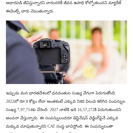
ఆధారపడి జీవిస్తున్నారని వారందరికీ జీవన ఉపాధి కోల్పోతుందని మ్యారేజ్
ఈవెంట్స్ వారు చెబుతున్నారు.
ఇప్పుడు మన భారతదేశంలో ధనవంతుల సంఖ్య వేగంగా పెరుగుతోంది.
2022లో రూ.8 కోట్లు లేదా అంతకంటే ఎక్కువ నికర విలువ కలిగిన సంపన్నుల
సంఖ్య 7,97,714కు చేరింది. 2027 నాటికి ఇది 16,57,272కి పెరుగుతుందని
అంచనా వేస్తున్నారు. ఈ సంపన్నులందరూ డెస్టినేషన్ వెడ్డింగ్‌పైనే ఎక్కువ
మక్కువ చూపుతున్నారని CAT సంస్థ భావిస్తోంది. ఈ సంపన్నులంతా