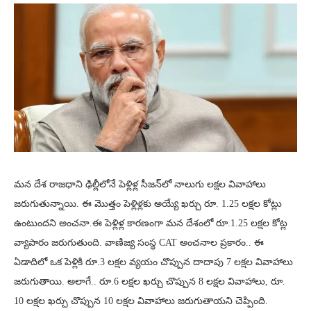
మన దేశ రాజధాని ఢిల్లీలోనే పెళ్లిళ్ల సీజన్‌లో నాలుగు లక్షల వివాహాలు
జరుగుతున్నాయి. ఈ మొత్తం పెళ్లిళ్లకు అయ్యే ఖర్చు రూ. 1.25 లక్షల కోట్లు
ఉంటుందని అంచనా.ఈ పెళ్లిళ్ల కారణంగా మన దేశంలో రూ.1.25 లక్షల కోట్ల
వ్యాపారం జరుగుతుంది. వాణిజ్య సంస్థ CAT అంచనాల ప్రకారం.. ఈ
ఏడాదిలో ఒక పెళ్లికి రూ.3 లక్షల వ్యయం చొప్పున దాదాపు 7 లక్షల వివాహాలు
జరుగుతాయి. అలాగే.. రూ.6 లక్షల ఖర్చు చొప్పున 8 లక్షల వివాహాలు, రూ.
10 లక్షల ఖర్చు చొప్పున 10 లక్షల వివాహాలు జరుగుతాయని చెప్పింది.