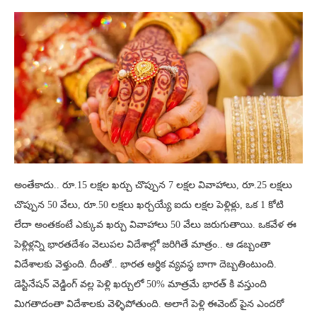
అంతేకాదు.. రూ.15 లక్షల ఖర్చు చొప్పున 7 లక్షల వివాహాలు, రూ.25 లక్షలు
చొప్పున 50 వేలు, రూ.50 లక్షలు ఖర్చయ్యే ఐదు లక్షల పెళ్లిళ్లు, ఒక 1 కోటి
లేదా అంతకంటే ఎక్కువ ఖర్చు వివాహాలు 50 వేలు జరుగుతాయి. ఒకవేళ ఈ
పెళ్లిళ్లన్ని భారతదేశం వెలుపల విదేశాల్లో జరిగితే మాత్రం.. ఆ డబ్బంతా
విదేశాలకు వెళ్తుంది. దీంతో.. భారత ఆర్థిక వ్యవస్థ బాగా దెబ్బతింటుంది.
డెస్టినేషన్ వెడ్డింగ్ వల్ల పెళ్లి ఖర్చులో 50% మాత్రమే భారత్ కి వస్తుంది
మిగతాదంతా విదేశాలకు వెళ్ళిపోతుంది. అలాగే పెళ్లి ఈవెంట్ పైన ఎందరో