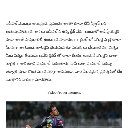
ఐపీఎల్ మొదలు అయ్యింది. ప్రపంచం అంతా కూడా టీవీ స్క్రీన్ లకి
అతుక్కుపోతుంది. అసలు ఐపీఎల్ కి ఉన్న క్రేజ్ వేరు. అందులో ఆడే ప్లేయర్లకి
కూడా అంతే పాపులారిటీ ఉంటుంది.సాధారణంగా క్రికెట్ లో బౌలర్ల పాత్ర చాలా
కీలకంగా ఉంటుంది. బాటర్లని భయపెడుతూ పరుగులు చేయించడం, వికెట్లు
మీద వికెట్లు తీయడం అనేది క్రికెట్ లో చాలా కీలకం. అందుకే బౌలర్లని చాలా
జాగ్రత్తగా ఆచితూచి ఎంపిక చేసుకుంటారు. కానీ అలా ఎంపిక చేసుకున్న
తర్వాత కూడా కొంత మంది సరిగ్గా ఆడకుండా, వారి పేలవమైన ప్రదర్శనతో టీం
మొత్తానికి భారంగా మారతారు.
Video Advertisement