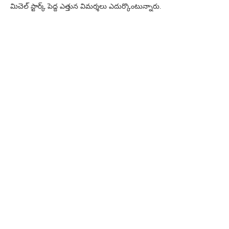
మిచెల్ స్టార్క్ పెద్ద ఎత్తున విమర్శలు ఎదుర్కొంటున్నారు.