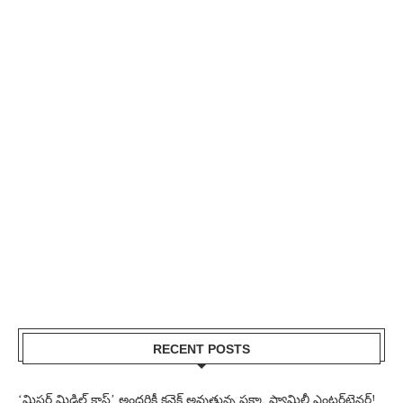
RECENT POSTS
‘మిస్టర్ మిడిల్ క్లాస్’ అందరికీ కనెక్ట్ అవుతున్న పక్కా ఫ్యామిలీ ఎంటర్‌టైనర్!