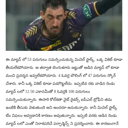
ఈ మ్యాచ్ లో 53 పరుగులు సమర్పించుకున్న మిచెల్ స్టార్క్, ఒక్క వికెట్ కూడా
తీయలేకపోయారు. ఆ తర్వాత బెంగుళూరు జట్టుతో ఆడిన మ్యాచ్ లో కూడా
మంచి ప్రదర్శన ఇవ్వలేకపోయారు. 4 ఓవర్ల బౌలింగ్ లో 47 పరుగుల స్కోర్
చేశారు. కానీ ఒక్క వికెట్ కూడా పడగొట్టలేదు. ఇప్పటివ రకు వాడిన రెండు
మ్యాచ్ లలో 12.50 ఎకానమీతో 8 ఓవర్లకి 100 పరుగులు
సమర్పించుకున్నారు. ఈసారి కోల్‌కతా నైట్ రైడర్స్ ఐపీఎల్ ట్రోఫీని తమ
ఇంటికి తీసుకు వెళుతుంది అని అందరూ అనుకున్నారు. కానీ మిచెల్ స్టార్క్
టీం విఫలం అవ్వడానికి కారణం అవుతున్నారు. ఇప్పటి వరకు ఆడిన రెండు
మ్యాచ్ లలో ఎంతో నిరాశపరిచే పర్ఫార్మెన్స్ ని ప్రదర్శించారు. ఈ కారణంగానే