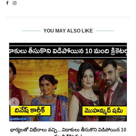
YOU MAY ALSO LIKE
భార్యలతో విభేదాలు వచ్చి…విడాకులు తీసుకొని విడిపోయిన 10