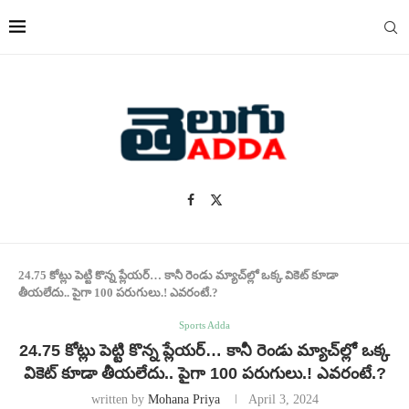
24.75 కోట్లు పెట్టి కొన్న ప్లేయర్… కానీ రెండు మ్యాచ్‌ల్లో ఒక్క వికెట్ కూడా
తీయలేదు.. పైగా 100 పరుగులు.! ఎవరంటే.?
Sports Adda
24.75 కోట్లు పెట్టి కొన్న ప్లేయర్… కానీ రెండు మ్యాచ్‌ల్లో ఒక్క
వికెట్ కూడా తీయలేదు.. పైగా 100 పరుగులు.! ఎవరంటే.?
written by
Mohana Priya
April 3, 2024