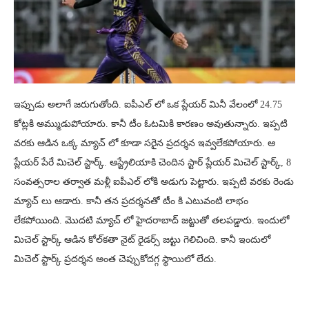
ఇప్పుడు అలాగే జరుగుతోంది. ఐపీఎల్ లో ఒక ప్లేయర్ మినీ వేలంలో 24.75
కోట్లకి అమ్ముడుపోయారు. కానీ టీం ఓటమికి కారణం అవుతున్నారు. ఇప్పటి
వరకు ఆడిన ఒక్క మ్యాచ్ లో కూడా సరైన ప్రదర్శన ఇవ్వలేకపోయారు. ఆ
ప్లేయర్ పేరే మిచెల్ స్టార్క్. ఆస్ట్రేలియాకి చెందిన స్టార్ ప్లేయర్ మిచెల్ స్టార్క్, 8
సంవత్సరాల తర్వాత మళ్లీ ఐపీఎల్ లోకి అడుగు పెట్టారు. ఇప్పటి వరకు రెండు
మ్యాచ్ లు ఆడారు. కానీ తన ప్రదర్శనతో టీం కి ఎటువంటి లాభం
లేకపోయింది. మొదటి మ్యాచ్ లో హైదరాబాద్ జట్టుతో తలపడ్డారు. ఇందులో
మిచెల్ స్టార్క్ ఆడిన కోల్‌కతా నైట్ రైడర్స్ జట్టు గెలిచింది. కానీ ఇందులో
మిచెల్ స్టార్క్ ప్రదర్శన అంత చెప్పుకోదగ్గ స్థాయిలో లేదు.