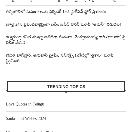
గచ్చిబౌలిలో ఘనంగా అను ఫర్నిచర్ 19వ ఫ్లాగ్‌షిప్ స్టోర్ ప్రారంభం
జూలై 24న ప్రపంచవ్యాప్తంగా ఎస్కే బషీద్‌ హారర్ మూవీ ‘అమెన్’ విడుదల!
కల్వకుంట్ల కవిత ముఖ్య అతిథిగా ఘనంగా ‘వెంకట్రామయ్య గారి తాలూకా’ ప్రీ
రిలీజ్ వేడుక
జియో హాట్‌స్టార్, అమెజాన్ ప్రైమ్, సన్‌నెక్ట్స్ ఓటీటీల్లో ‘త్రికాల’ మూవీ
స్ట్రీమింగ్
TRENDING TOPICS
Love Quotes in Telugu
Sankranthi Wishes 2024