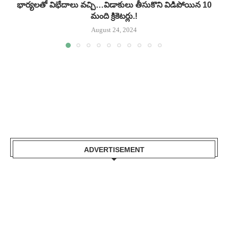
భార్యలతో విభేదాలు వచ్చి…విడాకులు తీసుకొని విడిపోయిన 10
మంది క్రికెటర్లు.!
August 24, 2024
ADVERTISEMENT