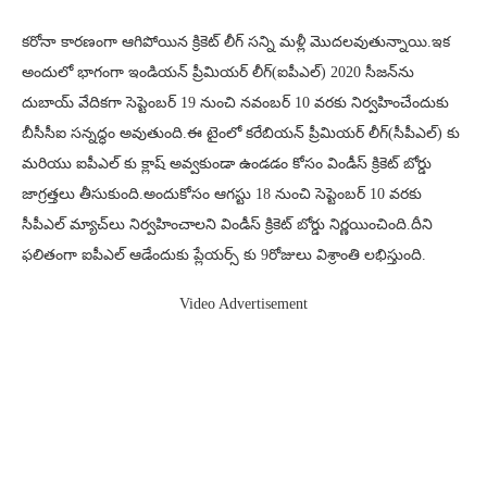
కరోనా కారణంగా ఆగిపోయిన క్రికెట్ లీగ్ సన్ని మళ్లీ మొదలవుతున్నాయి.ఇక
అందులో భాగంగా ఇండియన్ ప్రీమియర్ లీగ్(ఐపీఎల్) 2020 సీజన్‌ను
దుబాయ్ వేదికగా సెప్టెంబర్ 19 నుంచి నవంబర్ 10 వరకు నిర్వహించేందుకు
బీసీసీఐ సన్నద్ధం అవుతుంది.ఈ టైంలో కరేబియన్ ప్రీమియర్ లీగ్(సీపీఎల్) కు
మరియు ఐపీఎల్ కు క్లాష్ అవ్వకుండా ఉండడం కోసం విండీస్ క్రికెట్ బోర్డు
జాగ్రత్తలు తీసుకుంది.అందుకోసం ఆగస్టు 18 నుంచి సెప్టెంబర్ 10 వరకు
సీపీఎల్ మ్యాచ్​లు నిర్వహించాలని విండీస్ క్రికెట్ బోర్డు నిర్ణయించింది.దీని
ఫలితంగా ఐపీఎల్ ఆడేందుకు ప్లేయర్స్ కు 9రోజులు విశ్రాంతి లభిస్తుంది.
Video Advertisement