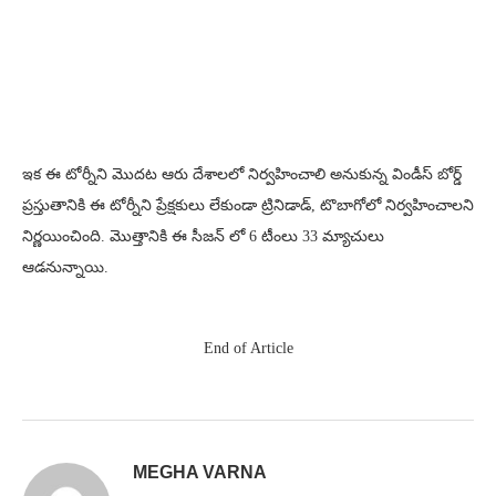
ఇక ఈ టోర్నీని మొదట ఆరు దేశాలలో నిర్వహించాలి అనుకున్న విండీస్ బోర్డ్
ప్రస్తుతానికి ఈ టోర్నీని ప్రేక్షకులు లేకుండా ట్రినిడాడ్​, టొబాగోలో నిర్వహించాలని
నిర్ణయించింది. మొత్తానికి ఈ సీజన్ లో 6 టీంలు 33 మ్యాచులు
ఆడనున్నాయి.
End of Article
MEGHA VARNA