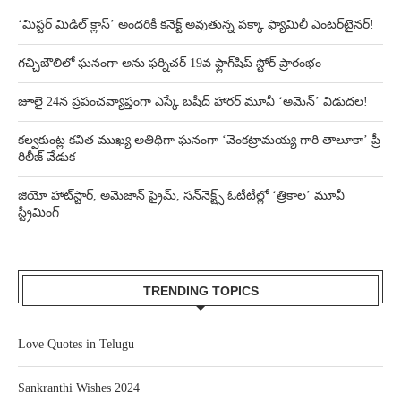
‘మిస్టర్ మిడిల్ క్లాస్’ అందరికీ కనెక్ట్ అవుతున్న పక్కా ఫ్యామిలీ ఎంటర్‌టైనర్!
గచ్చిబౌలిలో ఘనంగా అను ఫర్నిచర్ 19వ ఫ్లాగ్‌షిప్ స్టోర్ ప్రారంభం
జూలై 24న ప్రపంచవ్యాప్తంగా ఎస్కే బషీద్‌ హారర్ మూవీ ‘అమెన్’ విడుదల!
కల్వకుంట్ల కవిత ముఖ్య అతిథిగా ఘనంగా ‘వెంకట్రామయ్య గారి తాలూకా’ ప్రీ
రిలీజ్ వేడుక
జియో హాట్‌స్టార్, అమెజాన్ ప్రైమ్, సన్‌నెక్ట్స్ ఓటీటీల్లో ‘త్రికాల’ మూవీ
స్ట్రీమింగ్
TRENDING TOPICS
Love Quotes in Telugu
Sankranthi Wishes 2024